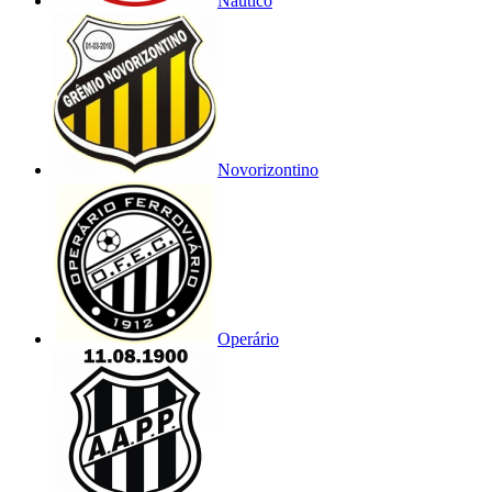
Náutico
Novorizontino
Operário