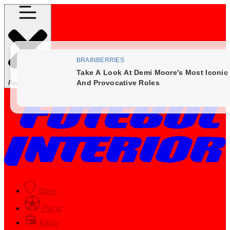
Fechar Menu
Times
Placar
Rádio