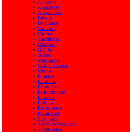
Alagoano
Amapaense
Amazonense
Baiano
Brasiliense
Capixaba
Carioca
Catarinense
Cearense
Gaúcho
Goiano
Maranhense
Mato-Grossense
Mineiro
Paraense
Paraibano
Paranaense
Pernambucano
Piauiense
Potiguar
Rondoniense
Roraimense
Sergipano
Sul-Mato-Grossense
Tocantinense