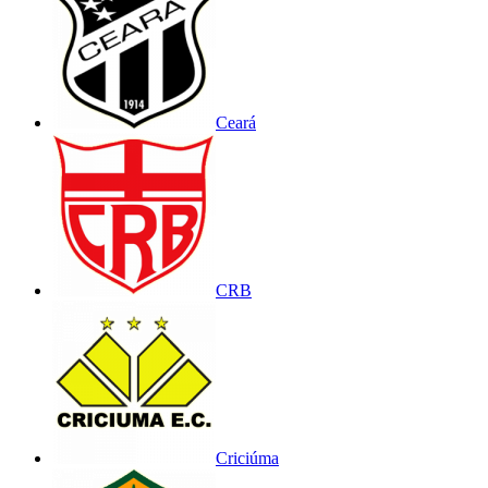
Ceará
CRB
Criciúma