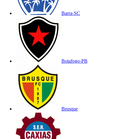
Barra-SC
Botafogo-PB
Brusque