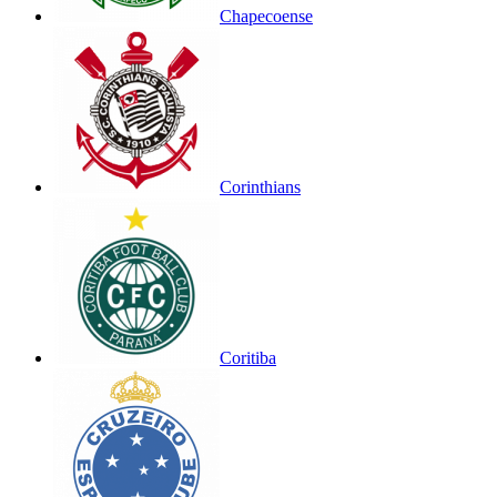
Chapecoense
Corinthians
Coritiba