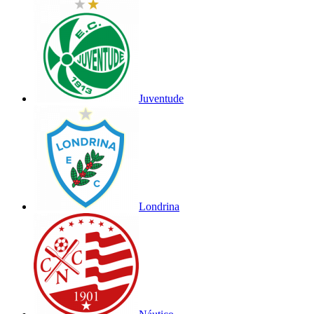
Juventude
Londrina