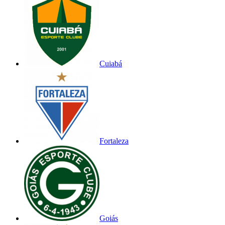
Cuiabá
Fortaleza
Goiás