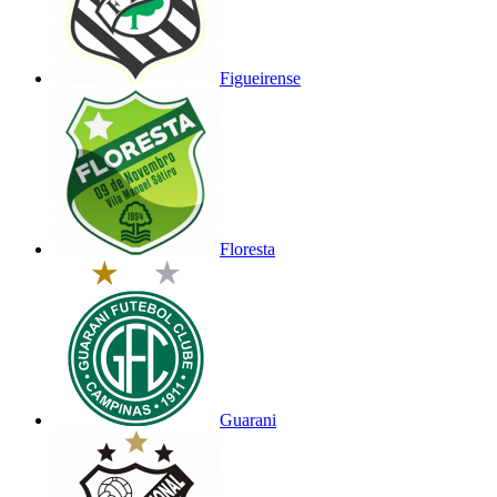
Figueirense
Floresta
Guarani