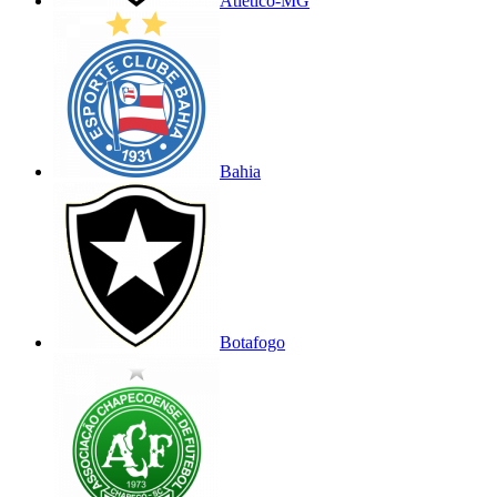
Atlético-MG
Bahia
Botafogo