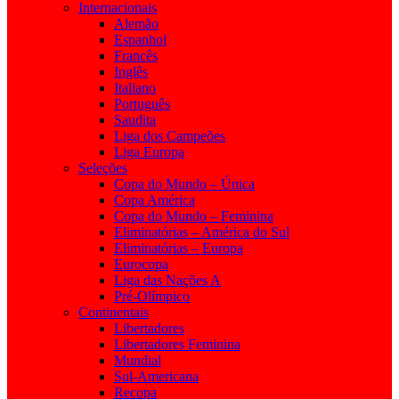
Internacionais
Alemão
Espanhol
Francês
Inglês
Italiano
Português
Saudita
Liga dos Campeões
Liga Europa
Seleções
Copa do Mundo – Única
Copa América
Copa do Mundo – Feminina
Eliminatórias – América do Sul
Eliminatórias – Europa
Eurocopa
Liga das Nações A
Pré-Olímpico
Continentais
Libertadores
Libertadores Feminina
Mundial
Sul-Americana
Recopa