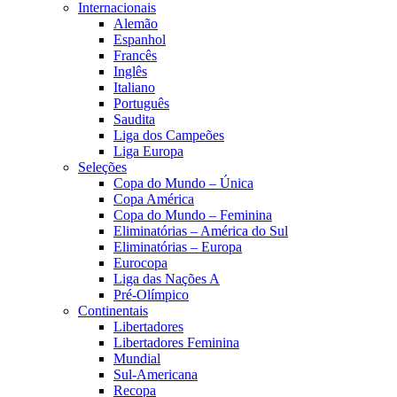
Internacionais
Alemão
Espanhol
Francês
Inglês
Italiano
Português
Saudita
Liga dos Campeões
Liga Europa
Seleções
Copa do Mundo – Única
Copa América
Copa do Mundo – Feminina
Eliminatórias – América do Sul
Eliminatórias – Europa
Eurocopa
Liga das Nações A
Pré-Olímpico
Continentais
Libertadores
Libertadores Feminina
Mundial
Sul-Americana
Recopa