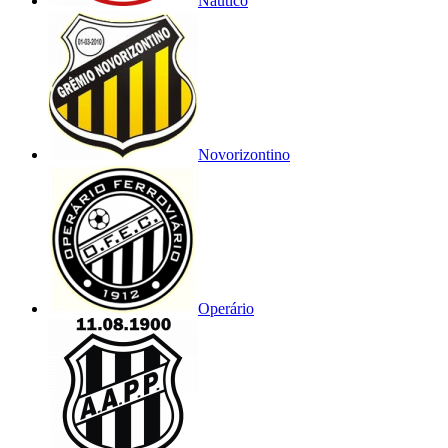
Náutico
Novorizontino
Operário