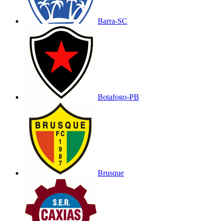
Barra-SC
Botafogo-PB
Brusque