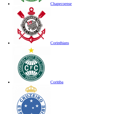
Chapecoense
Corinthians
Coritiba