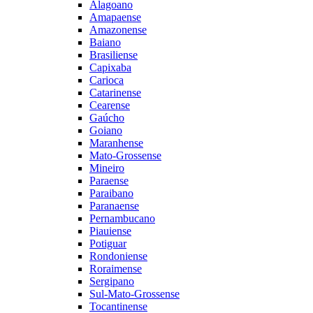
Alagoano
Amapaense
Amazonense
Baiano
Brasiliense
Capixaba
Carioca
Catarinense
Cearense
Gaúcho
Goiano
Maranhense
Mato-Grossense
Mineiro
Paraense
Paraibano
Paranaense
Pernambucano
Piauiense
Potiguar
Rondoniense
Roraimense
Sergipano
Sul-Mato-Grossense
Tocantinense