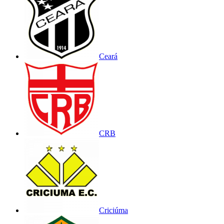
Ceará
CRB
Criciúma