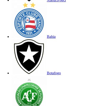
Atlético-MG
Bahia
Botafogo