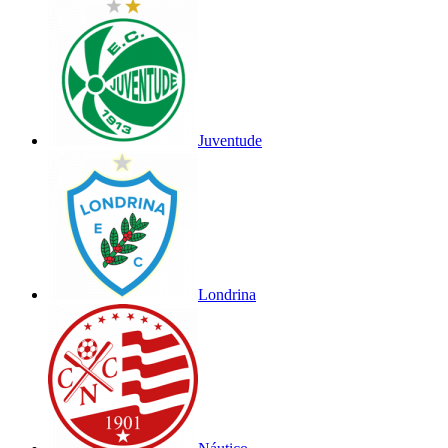
Juventude
Londrina