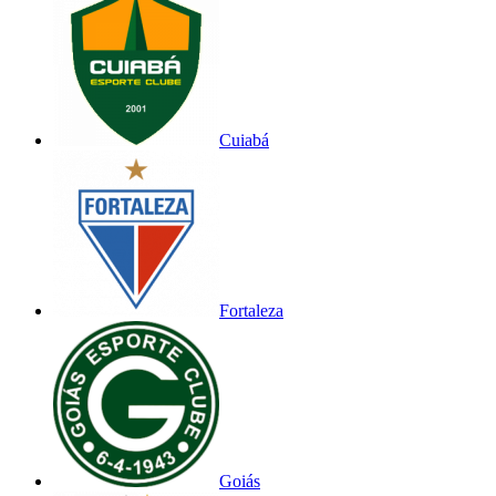
Cuiabá
Fortaleza
Goiás