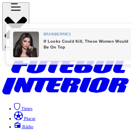
Fechar Menu
Times
Placar
Rádio