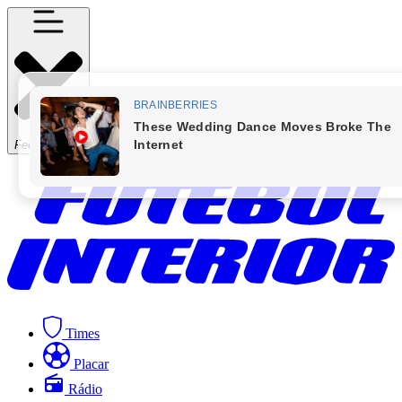
Fechar Menu
Times
Placar
Rádio