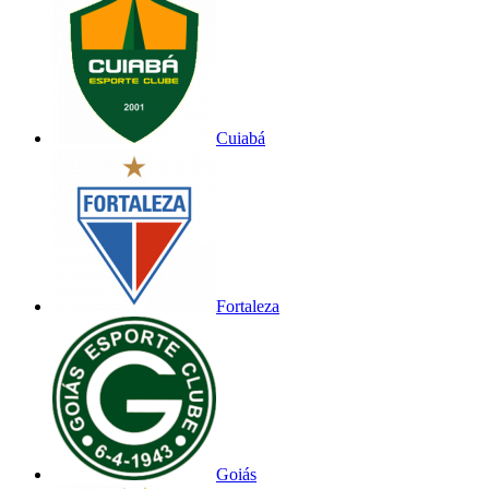
Cuiabá
Fortaleza
Goiás