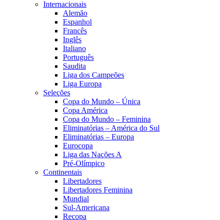
Internacionais
Alemão
Espanhol
Francês
Inglês
Italiano
Português
Saudita
Liga dos Campeões
Liga Europa
Seleções
Copa do Mundo – Única
Copa América
Copa do Mundo – Feminina
Eliminatórias – América do Sul
Eliminatórias – Europa
Eurocopa
Liga das Nações A
Pré-Olímpico
Continentais
Libertadores
Libertadores Feminina
Mundial
Sul-Americana
Recopa