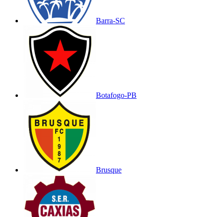
Barra-SC
Botafogo-PB
Brusque