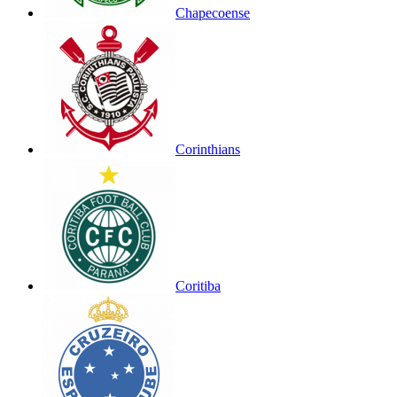
Chapecoense
Corinthians
Coritiba