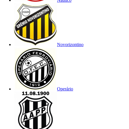
Náutico
Novorizontino
Operário