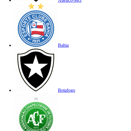
Atlético-MG
Bahia
Botafogo