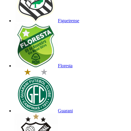
Figueirense
Floresta
Guarani