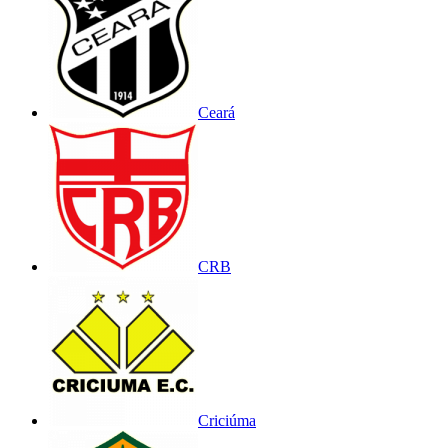
Ceará
CRB
Criciúma