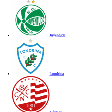
Juventude
Londrina