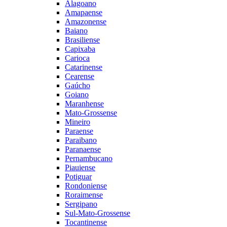
Alagoano
Amapaense
Amazonense
Baiano
Brasiliense
Capixaba
Carioca
Catarinense
Cearense
Gaúcho
Goiano
Maranhense
Mato-Grossense
Mineiro
Paraense
Paraibano
Paranaense
Pernambucano
Piauiense
Potiguar
Rondoniense
Roraimense
Sergipano
Sul-Mato-Grossense
Tocantinense