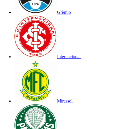
Grêmio
Internacional
Mirassol