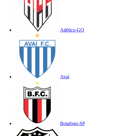
Atlético-GO
Avaí
Botafogo-SP