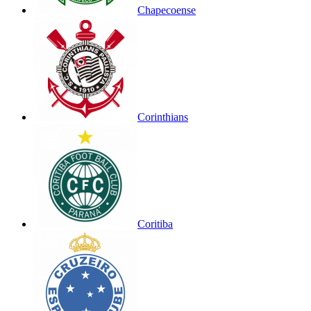
Chapecoense
Corinthians
Coritiba