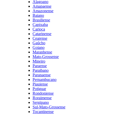
Alagoano
Amapaense
Amazonense
Baiano
Brasiliense
Capixaba
Carioca
Catarinense
Cearense
Gaúcho
Goiano
Maranhense
Mato-Grossense
Mineiro
Paraense
Paraibano
Paranaense
Pernambucano
Piauiense
Potiguar
Rondoniense
Roraimense
Sergipano
Sul-Mato-Grossense
Tocantinense