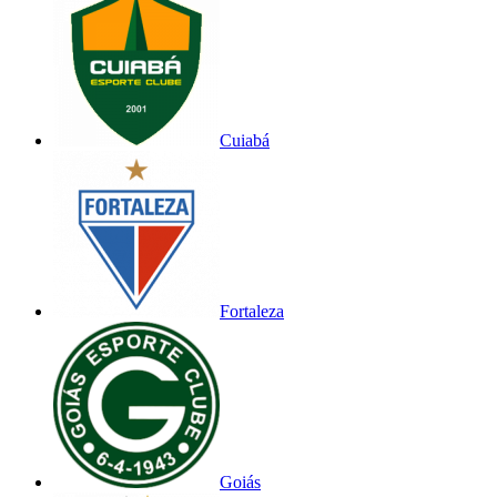
Cuiabá
Fortaleza
Goiás