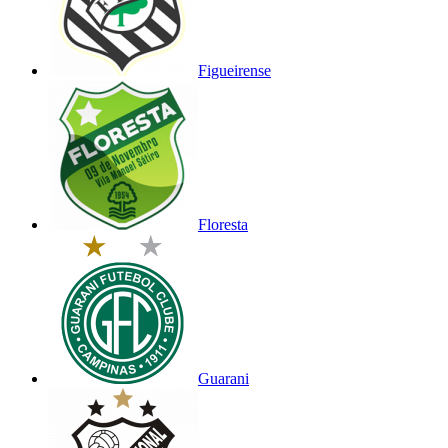
Figueirense
Floresta
Guarani