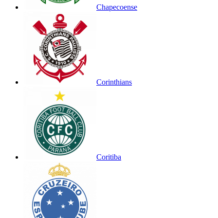
Chapecoense
Corinthians
Coritiba