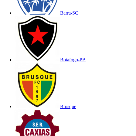
Barra-SC
Botafogo-PB
Brusque