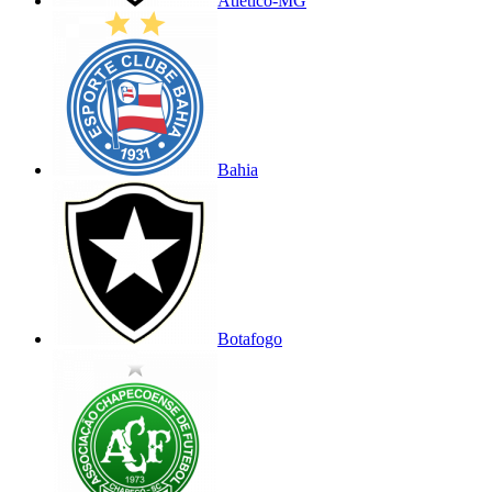
Atlético-MG
Bahia
Botafogo