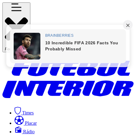
Fechar Menu
Times
Placar
Rádio