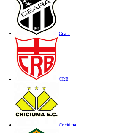
Ceará
CRB
Criciúma