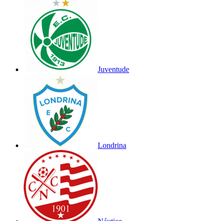
Juventude
Londrina