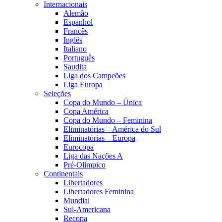
Internacionais
Alemão
Espanhol
Francês
Inglês
Italiano
Português
Saudita
Liga dos Campeões
Liga Europa
Seleções
Copa do Mundo – Única
Copa América
Copa do Mundo – Feminina
Eliminatórias – América do Sul
Eliminatórias – Europa
Eurocopa
Liga das Nações A
Pré-Olímpico
Continentais
Libertadores
Libertadores Feminina
Mundial
Sul-Americana
Recopa