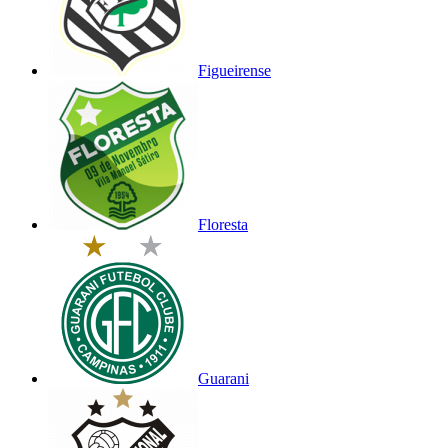
Figueirense
Floresta
Guarani