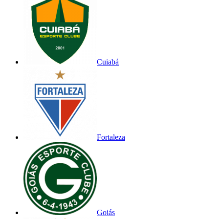
Cuiabá
Fortaleza
Goiás