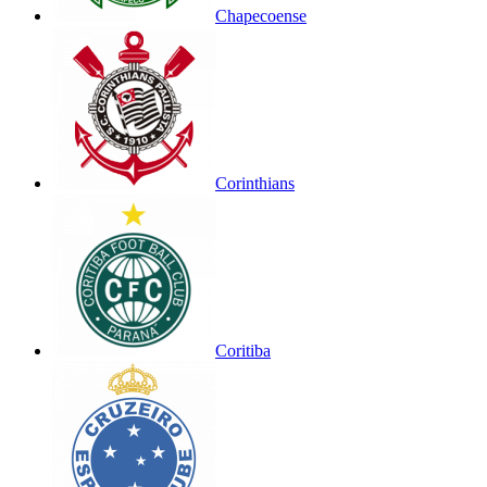
Chapecoense
Corinthians
Coritiba