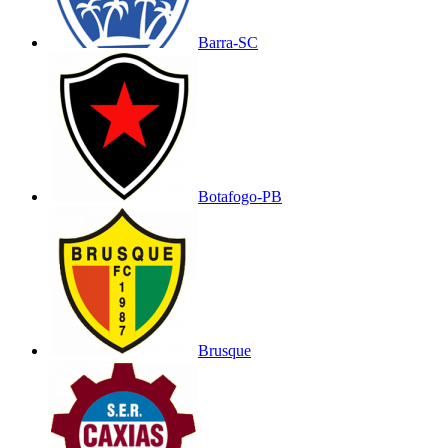
Barra-SC
Botafogo-PB
Brusque