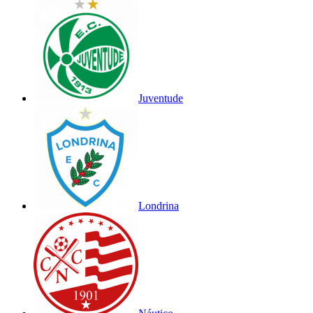
Juventude
Londrina