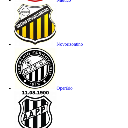
Náutico
Novorizontino
Operário