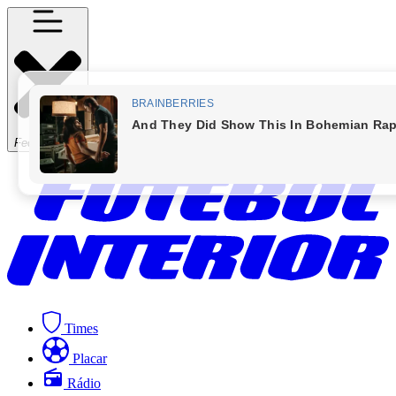
Fechar Menu
Times
Placar
Rádio