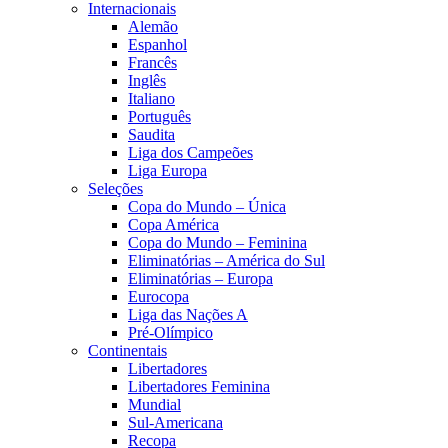
Internacionais
Alemão
Espanhol
Francês
Inglês
Italiano
Português
Saudita
Liga dos Campeões
Liga Europa
Seleções
Copa do Mundo – Única
Copa América
Copa do Mundo – Feminina
Eliminatórias – América do Sul
Eliminatórias – Europa
Eurocopa
Liga das Nações A
Pré-Olímpico
Continentais
Libertadores
Libertadores Feminina
Mundial
Sul-Americana
Recopa