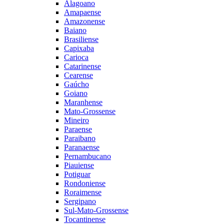
Alagoano
Amapaense
Amazonense
Baiano
Brasiliense
Capixaba
Carioca
Catarinense
Cearense
Gaúcho
Goiano
Maranhense
Mato-Grossense
Mineiro
Paraense
Paraibano
Paranaense
Pernambucano
Piauiense
Potiguar
Rondoniense
Roraimense
Sergipano
Sul-Mato-Grossense
Tocantinense