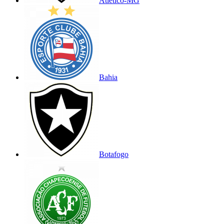
Atlético-MG
Bahia
Botafogo