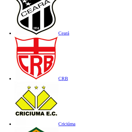
Ceará
CRB
Criciúma