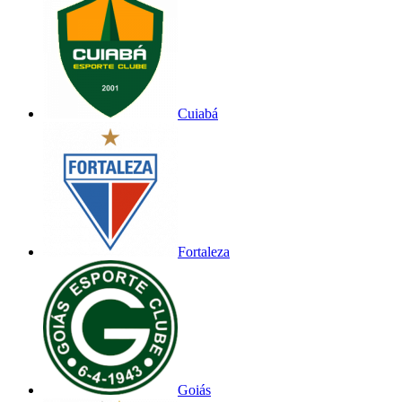
Cuiabá
Fortaleza
Goiás