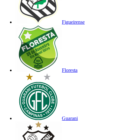
Figueirense
Floresta
Guarani