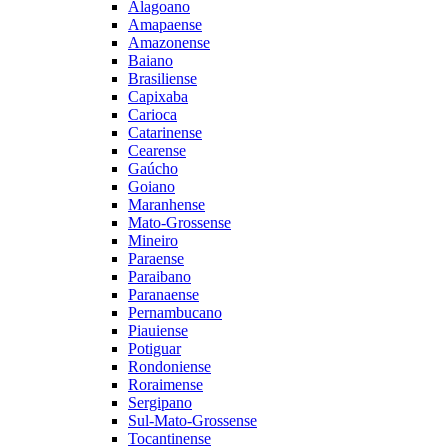
Alagoano
Amapaense
Amazonense
Baiano
Brasiliense
Capixaba
Carioca
Catarinense
Cearense
Gaúcho
Goiano
Maranhense
Mato-Grossense
Mineiro
Paraense
Paraibano
Paranaense
Pernambucano
Piauiense
Potiguar
Rondoniense
Roraimense
Sergipano
Sul-Mato-Grossense
Tocantinense