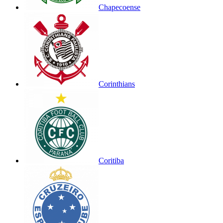
Chapecoense
Corinthians
Coritiba