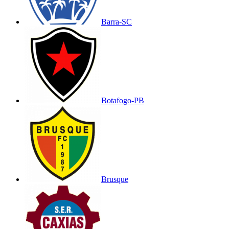
Barra-SC
Botafogo-PB
Brusque