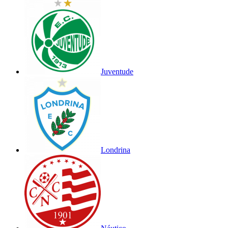
Juventude
Londrina