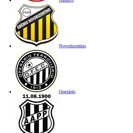
Náutico
Novorizontino
Operário