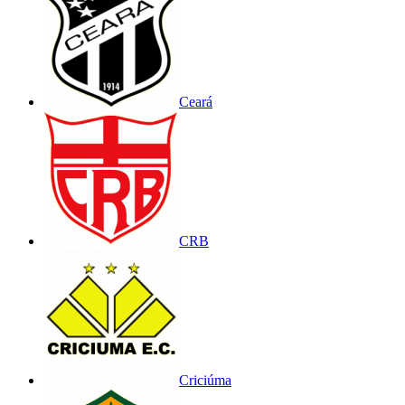
Ceará
CRB
Criciúma