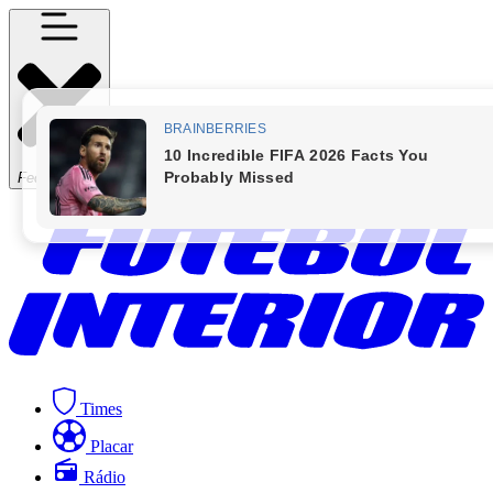
Fechar Menu
Times
Placar
Rádio