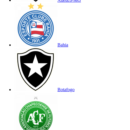
Atlético-MG
Bahia
Botafogo