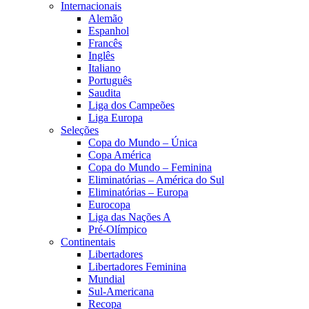
Internacionais
Alemão
Espanhol
Francês
Inglês
Italiano
Português
Saudita
Liga dos Campeões
Liga Europa
Seleções
Copa do Mundo – Única
Copa América
Copa do Mundo – Feminina
Eliminatórias – América do Sul
Eliminatórias – Europa
Eurocopa
Liga das Nações A
Pré-Olímpico
Continentais
Libertadores
Libertadores Feminina
Mundial
Sul-Americana
Recopa