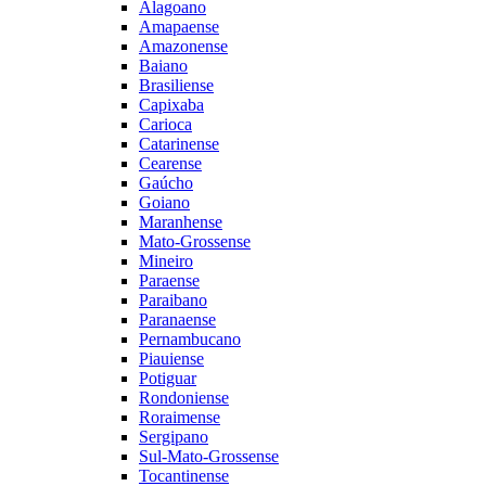
Alagoano
Amapaense
Amazonense
Baiano
Brasiliense
Capixaba
Carioca
Catarinense
Cearense
Gaúcho
Goiano
Maranhense
Mato-Grossense
Mineiro
Paraense
Paraibano
Paranaense
Pernambucano
Piauiense
Potiguar
Rondoniense
Roraimense
Sergipano
Sul-Mato-Grossense
Tocantinense