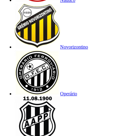
Náutico
Novorizontino
Operário