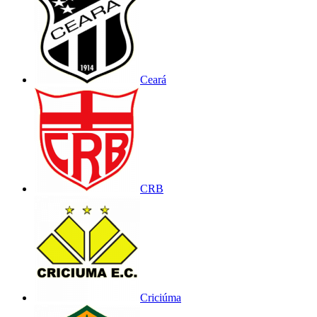
Ceará
CRB
Criciúma