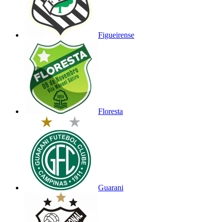
Figueirense
Floresta
Guarani