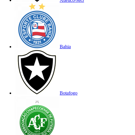
Atlético-MG
Bahia
Botafogo