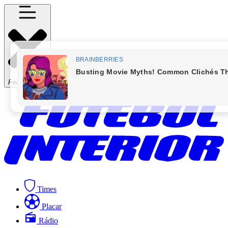
Fechar Menu
Times
Placar
Rádio