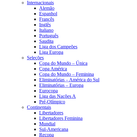
Internacionais
Alemão
Espanhol
Francês
Inglês
Italiano
Português
Saudita
Liga dos Campeões
Liga Europa
Seleções
Copa do Mundo – Única
Copa América
Copa do Mundo – Feminina
Eliminatórias – América do Sul
Eliminatórias – Europa
Eurocopa
Liga das Nações A
Pré-Olímpico
Continentais
Libertadores
Libertadores Feminina
Mundial
Sul-Americana
Recopa