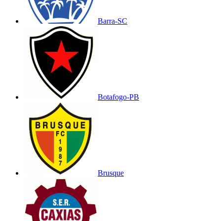
Barra-SC
Botafogo-PB
Brusque