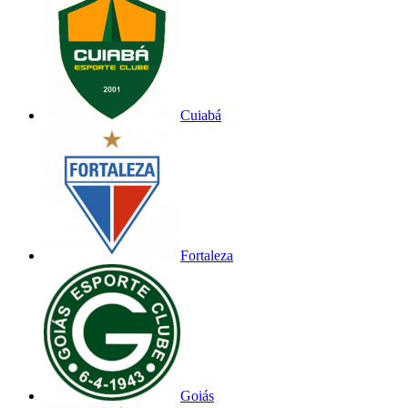
Cuiabá
Fortaleza
Goiás