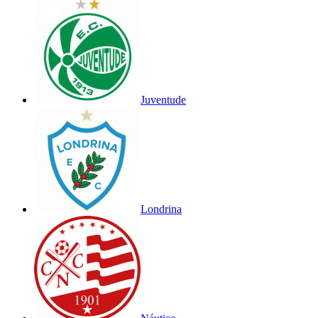
Juventude
Londrina