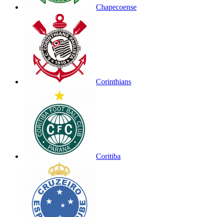
Chapecoense
Corinthians
Coritiba