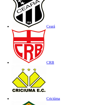
Ceará
CRB
Criciúma