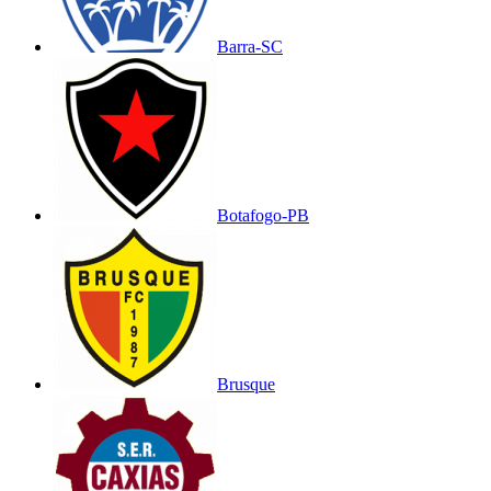
Barra-SC
Botafogo-PB
Brusque