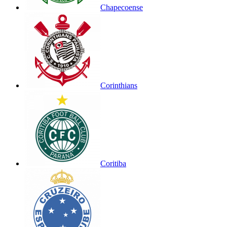
Chapecoense
Corinthians
Coritiba