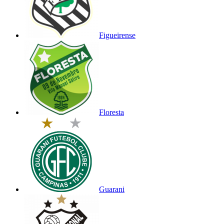
Figueirense
Floresta
Guarani