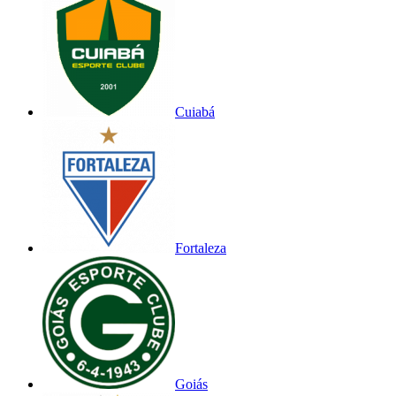
Cuiabá
Fortaleza
Goiás