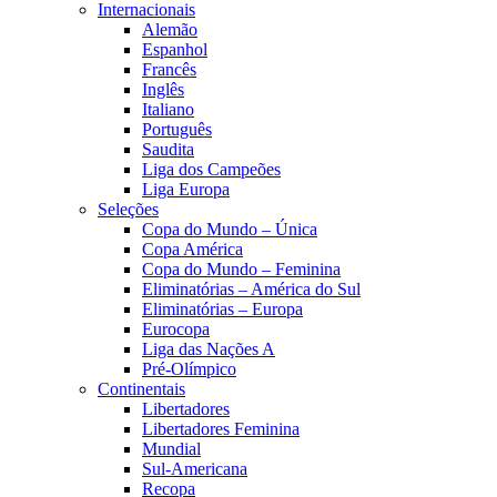
Internacionais
Alemão
Espanhol
Francês
Inglês
Italiano
Português
Saudita
Liga dos Campeões
Liga Europa
Seleções
Copa do Mundo – Única
Copa América
Copa do Mundo – Feminina
Eliminatórias – América do Sul
Eliminatórias – Europa
Eurocopa
Liga das Nações A
Pré-Olímpico
Continentais
Libertadores
Libertadores Feminina
Mundial
Sul-Americana
Recopa