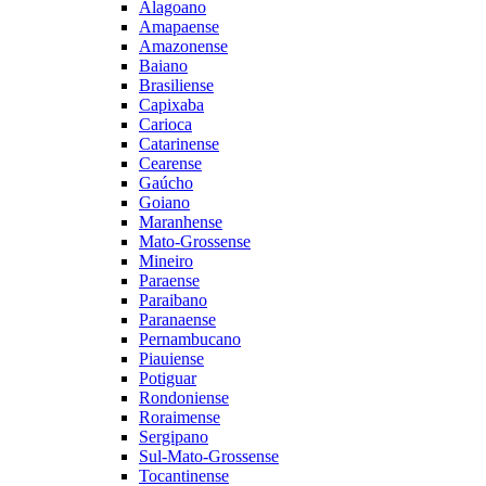
Alagoano
Amapaense
Amazonense
Baiano
Brasiliense
Capixaba
Carioca
Catarinense
Cearense
Gaúcho
Goiano
Maranhense
Mato-Grossense
Mineiro
Paraense
Paraibano
Paranaense
Pernambucano
Piauiense
Potiguar
Rondoniense
Roraimense
Sergipano
Sul-Mato-Grossense
Tocantinense