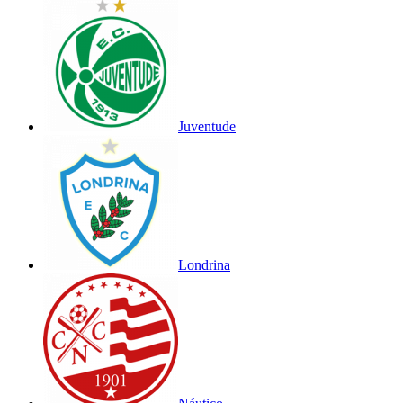
Juventude
Londrina