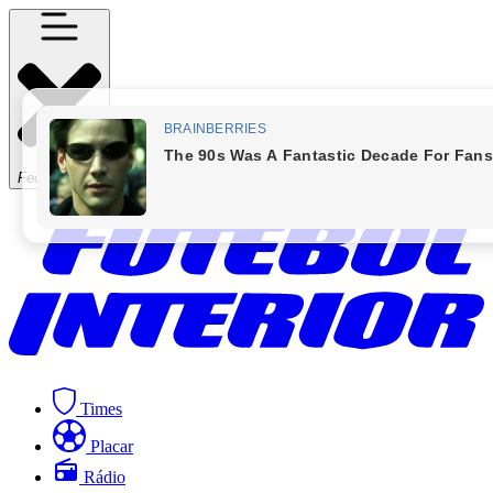
Fechar Menu
Times
Placar
Rádio