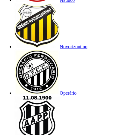
Náutico
Novorizontino
Operário