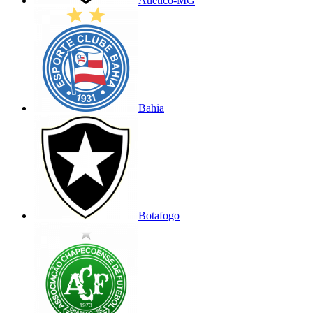
Atlético-MG
Bahia
Botafogo