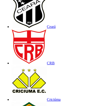
Ceará
CRB
Criciúma