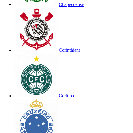
Chapecoense
Corinthians
Coritiba