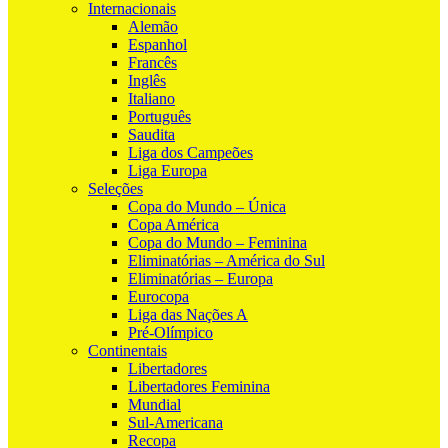
Internacionais
Alemão
Espanhol
Francês
Inglês
Italiano
Português
Saudita
Liga dos Campeões
Liga Europa
Seleções
Copa do Mundo – Única
Copa América
Copa do Mundo – Feminina
Eliminatórias – América do Sul
Eliminatórias – Europa
Eurocopa
Liga das Nações A
Pré-Olímpico
Continentais
Libertadores
Libertadores Feminina
Mundial
Sul-Americana
Recopa