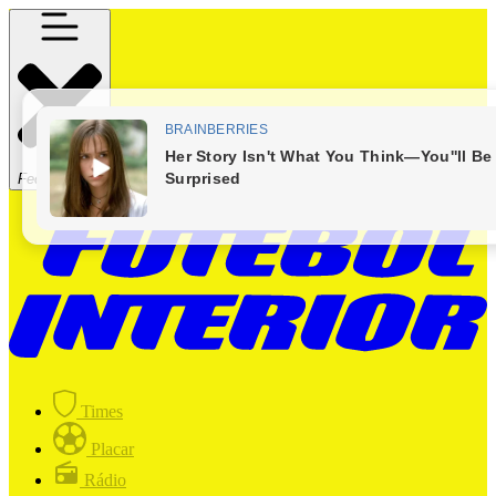
Fechar Menu
Times
Placar
Rádio