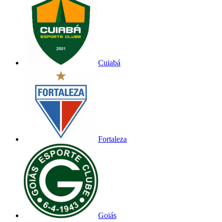
Cuiabá
Fortaleza
Goiás