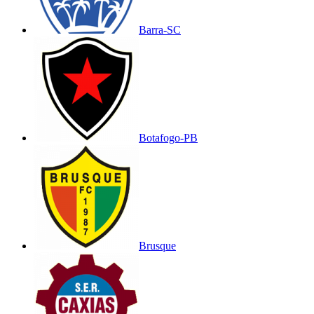
Barra-SC
Botafogo-PB
Brusque