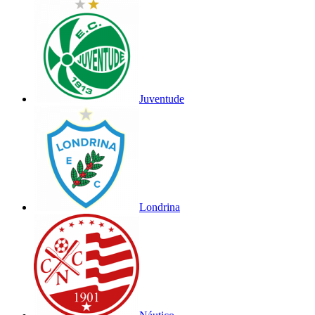
Juventude
Londrina