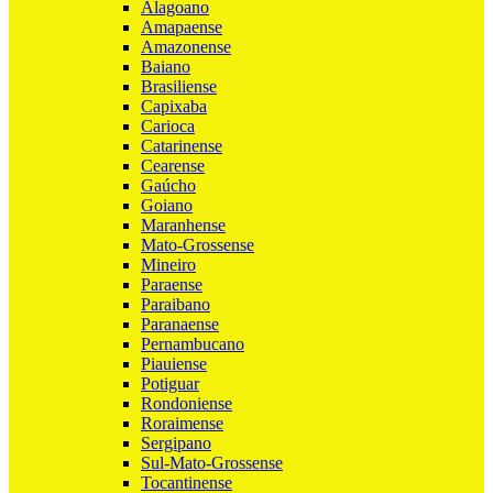
Alagoano
Amapaense
Amazonense
Baiano
Brasiliense
Capixaba
Carioca
Catarinense
Cearense
Gaúcho
Goiano
Maranhense
Mato-Grossense
Mineiro
Paraense
Paraibano
Paranaense
Pernambucano
Piauiense
Potiguar
Rondoniense
Roraimense
Sergipano
Sul-Mato-Grossense
Tocantinense