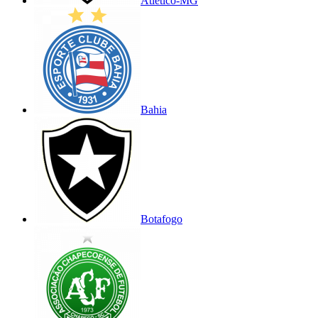
Atlético-MG
Bahia
Botafogo