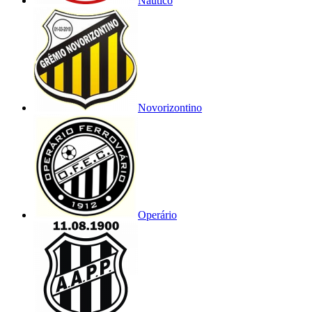
Náutico
Novorizontino
Operário