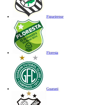
Figueirense
Floresta
Guarani