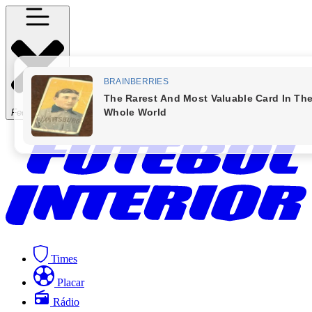
Fechar Menu
Times
Placar
Rádio