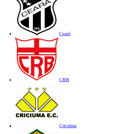
Ceará
CRB
Criciúma