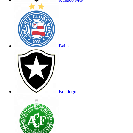
Atlético-MG
Bahia
Botafogo