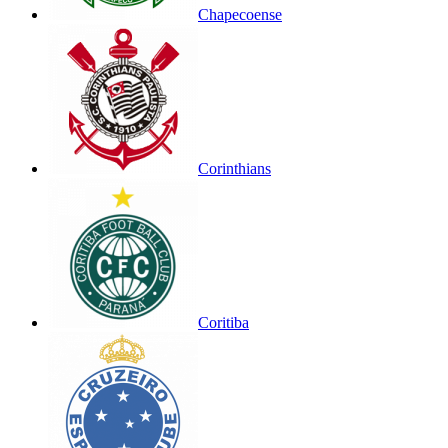
Chapecoense
Corinthians
Coritiba