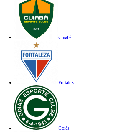
Cuiabá
Fortaleza
Goiás