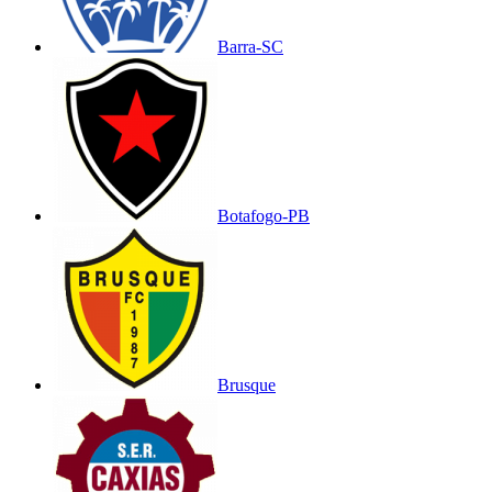
Barra-SC
Botafogo-PB
Brusque