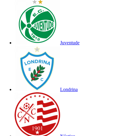
Juventude
Londrina