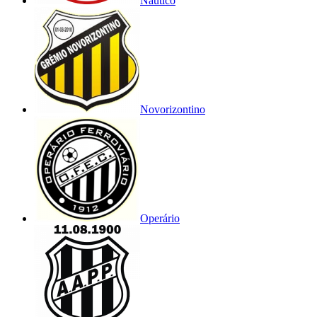
Náutico
Novorizontino
Operário