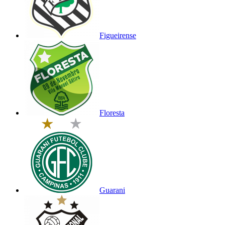
Figueirense
Floresta
Guarani