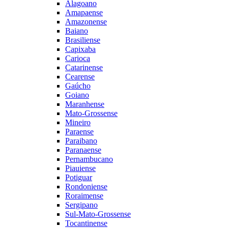
Alagoano
Amapaense
Amazonense
Baiano
Brasiliense
Capixaba
Carioca
Catarinense
Cearense
Gaúcho
Goiano
Maranhense
Mato-Grossense
Mineiro
Paraense
Paraibano
Paranaense
Pernambucano
Piauiense
Potiguar
Rondoniense
Roraimense
Sergipano
Sul-Mato-Grossense
Tocantinense