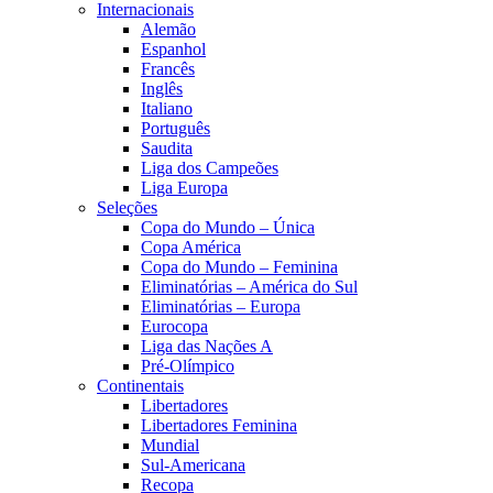
Internacionais
Alemão
Espanhol
Francês
Inglês
Italiano
Português
Saudita
Liga dos Campeões
Liga Europa
Seleções
Copa do Mundo – Única
Copa América
Copa do Mundo – Feminina
Eliminatórias – América do Sul
Eliminatórias – Europa
Eurocopa
Liga das Nações A
Pré-Olímpico
Continentais
Libertadores
Libertadores Feminina
Mundial
Sul-Americana
Recopa