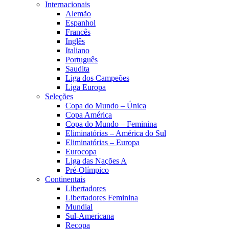
Internacionais
Alemão
Espanhol
Francês
Inglês
Italiano
Português
Saudita
Liga dos Campeões
Liga Europa
Seleções
Copa do Mundo – Única
Copa América
Copa do Mundo – Feminina
Eliminatórias – América do Sul
Eliminatórias – Europa
Eurocopa
Liga das Nações A
Pré-Olímpico
Continentais
Libertadores
Libertadores Feminina
Mundial
Sul-Americana
Recopa