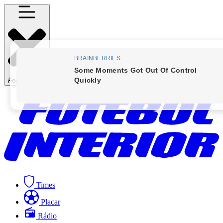
Fechar Menu
Times
Placar
Rádio