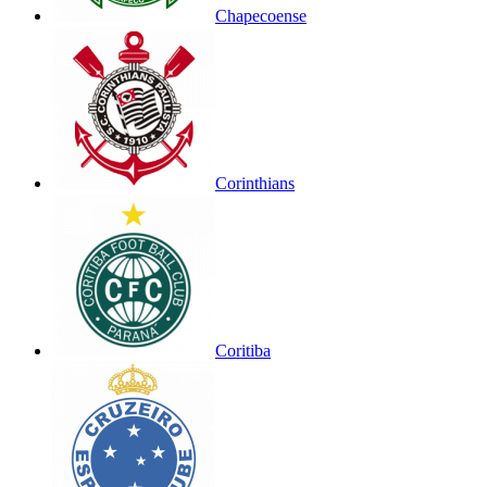
Chapecoense
Corinthians
Coritiba