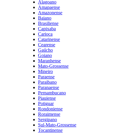
Alagoano
Amapaense
Amazonense
Baiano
Brasiliense
Capixaba
Carioca
Catarinense
Cearense
Gaúcho
Goiano
Maranhense
Mato-Grossense
Mineiro
Paraense
Paraibano
Paranaense
Pernambucano
Piauiense
Potiguar
Rondoniense
Roraimense
Sergipano
Sul-Mato-Grossense
Tocantinense