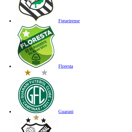
Figueirense
Floresta
Guarani