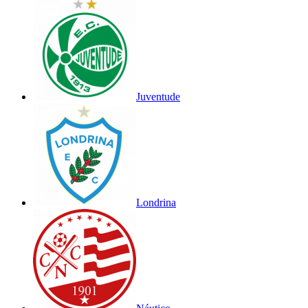
Juventude
Londrina