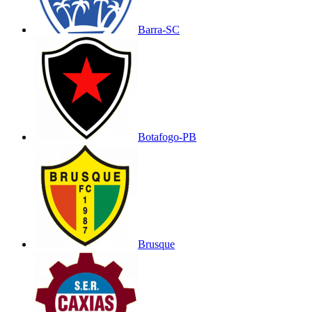
Barra-SC
Botafogo-PB
Brusque