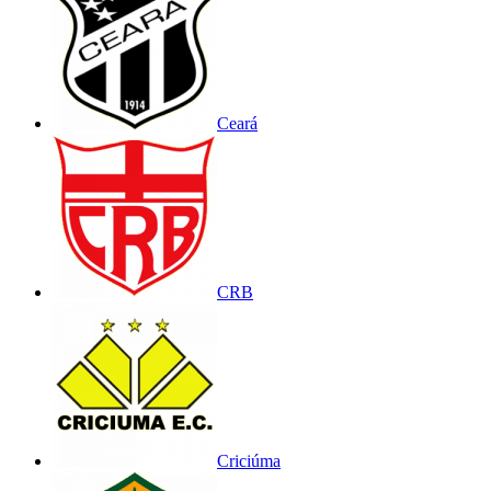
Ceará
CRB
Criciúma