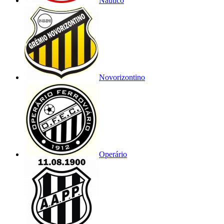
Náutico
Novorizontino
Operário