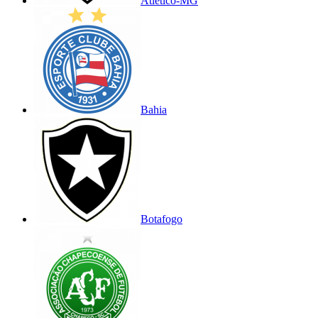
Atlético-MG
Bahia
Botafogo