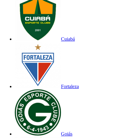
Cuiabá
Fortaleza
Goiás