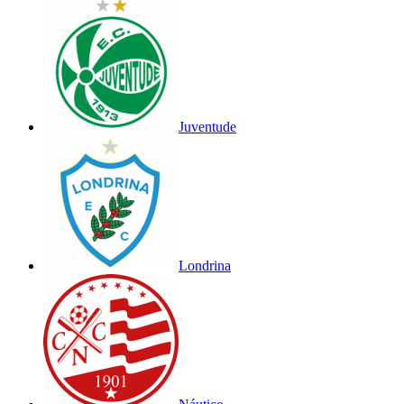
Juventude
Londrina