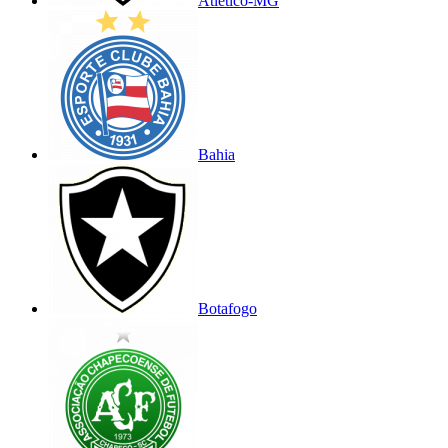
Atlético-MG
Bahia
Botafogo