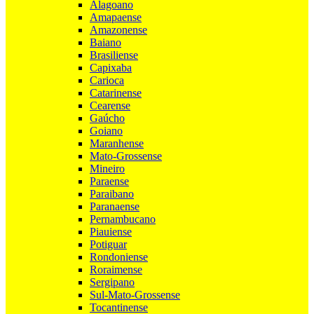
Alagoano
Amapaense
Amazonense
Baiano
Brasiliense
Capixaba
Carioca
Catarinense
Cearense
Gaúcho
Goiano
Maranhense
Mato-Grossense
Mineiro
Paraense
Paraibano
Paranaense
Pernambucano
Piauiense
Potiguar
Rondoniense
Roraimense
Sergipano
Sul-Mato-Grossense
Tocantinense