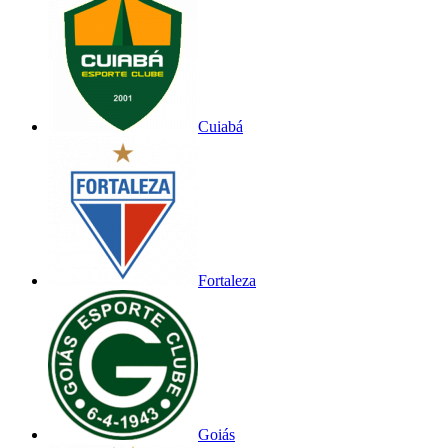
Cuiabá
Fortaleza
Goiás