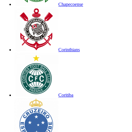
Chapecoense
Corinthians
Coritiba