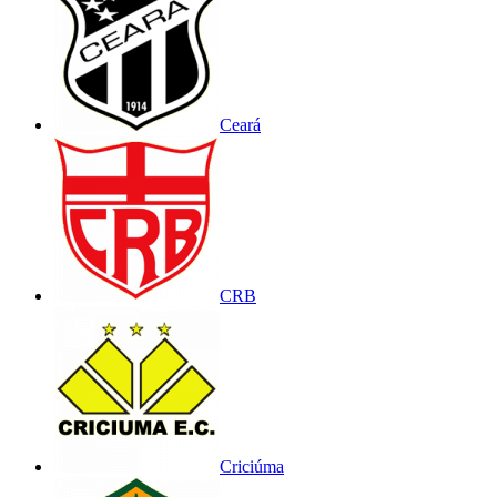
Ceará
CRB
Criciúma