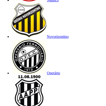
Náutico
Novorizontino
Operário