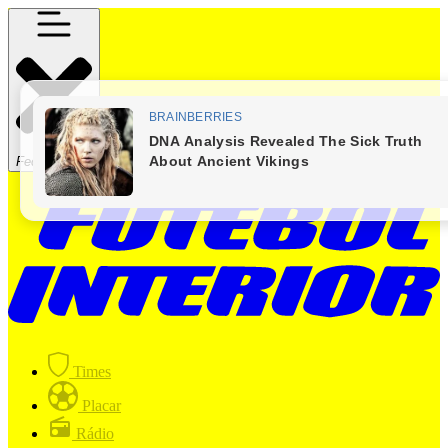
Fechar Menu
Times
Placar
Rádio