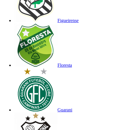
Figueirense
Floresta
Guarani