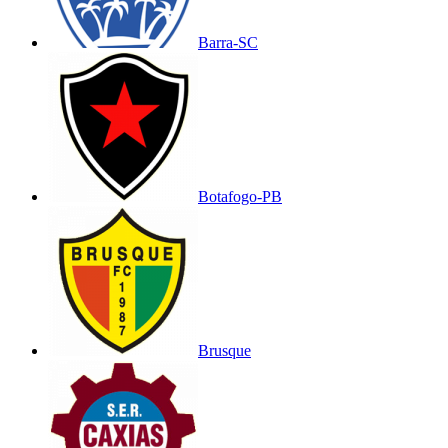
Barra-SC
Botafogo-PB
Brusque