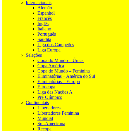
Internacionais
Alemão
Espanhol
Francês
Inglês
Italiano
Português
Saudita
Liga dos Campeões
Liga Europa
Seleções
Copa do Mundo – Única
Copa América
Copa do Mundo – Feminina
Eliminatórias – América do Sul
Eliminatórias – Europa
Eurocopa
Liga das Nações A
Pré-Olímpico
Continentais
Libertadores
Libertadores Feminina
Mundial
Sul-Americana
Recopa