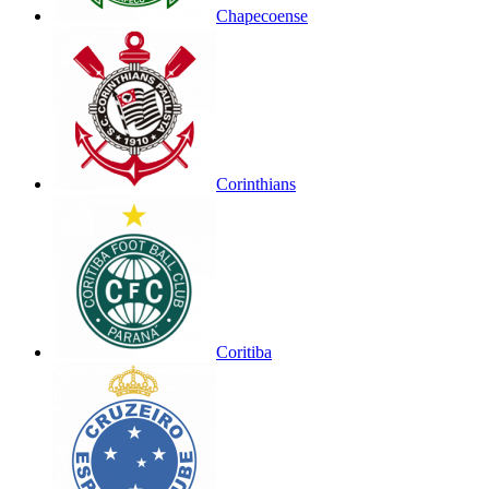
Chapecoense
Corinthians
Coritiba