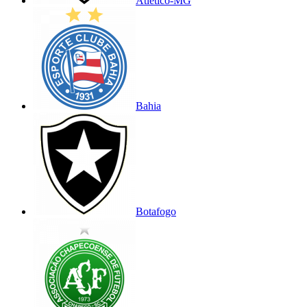
Atlético-MG
Bahia
Botafogo