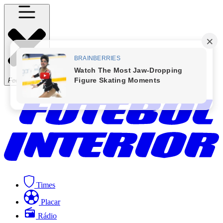
Fechar Menu
Times
Placar
Rádio