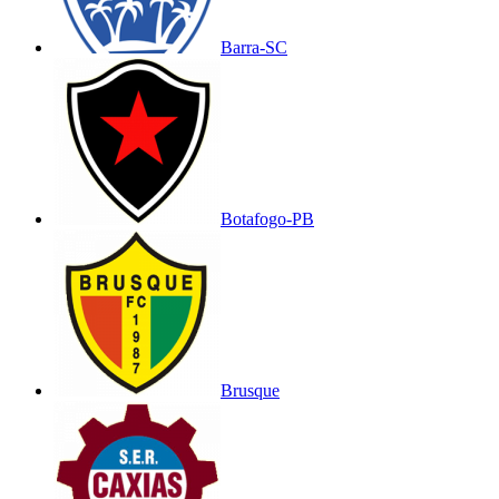
Barra-SC
Botafogo-PB
Brusque