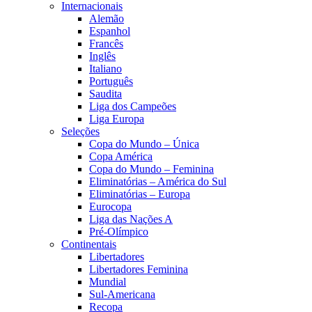
Internacionais
Alemão
Espanhol
Francês
Inglês
Italiano
Português
Saudita
Liga dos Campeões
Liga Europa
Seleções
Copa do Mundo – Única
Copa América
Copa do Mundo – Feminina
Eliminatórias – América do Sul
Eliminatórias – Europa
Eurocopa
Liga das Nações A
Pré-Olímpico
Continentais
Libertadores
Libertadores Feminina
Mundial
Sul-Americana
Recopa