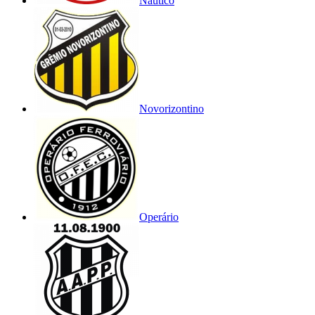
Náutico
Novorizontino
Operário