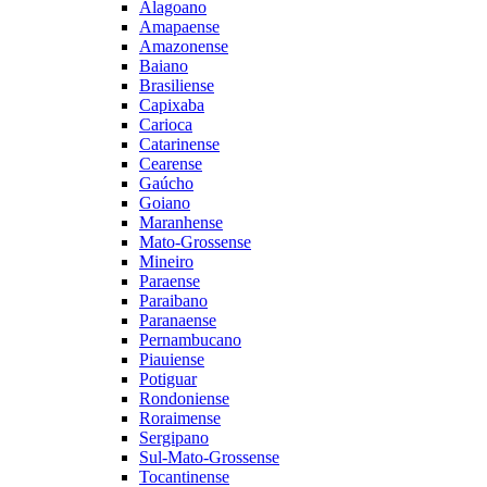
Alagoano
Amapaense
Amazonense
Baiano
Brasiliense
Capixaba
Carioca
Catarinense
Cearense
Gaúcho
Goiano
Maranhense
Mato-Grossense
Mineiro
Paraense
Paraibano
Paranaense
Pernambucano
Piauiense
Potiguar
Rondoniense
Roraimense
Sergipano
Sul-Mato-Grossense
Tocantinense