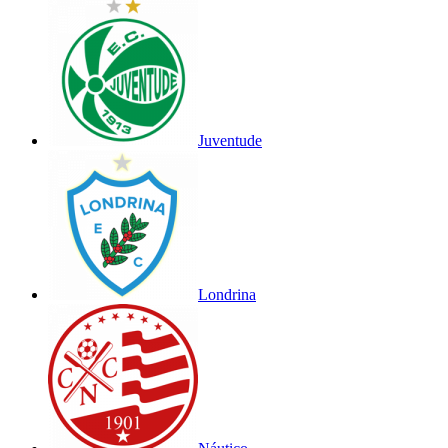
Juventude
Londrina