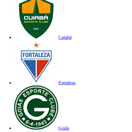
Cuiabá
Fortaleza
Goiás