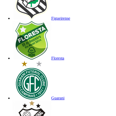
Figueirense
Floresta
Guarani