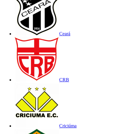
Ceará
CRB
Criciúma