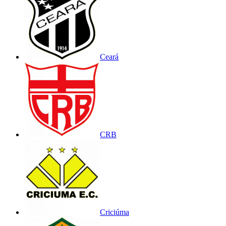
Ceará
CRB
Criciúma