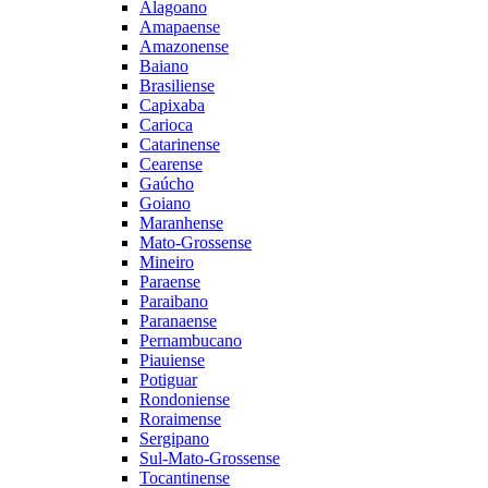
Alagoano
Amapaense
Amazonense
Baiano
Brasiliense
Capixaba
Carioca
Catarinense
Cearense
Gaúcho
Goiano
Maranhense
Mato-Grossense
Mineiro
Paraense
Paraibano
Paranaense
Pernambucano
Piauiense
Potiguar
Rondoniense
Roraimense
Sergipano
Sul-Mato-Grossense
Tocantinense