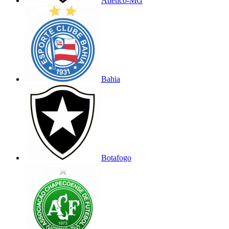
Atlético-MG
Bahia
Botafogo