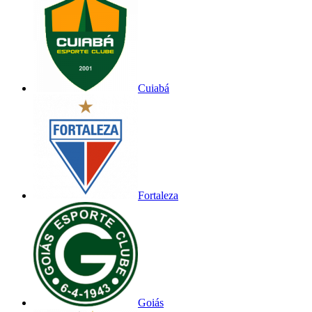
Cuiabá
Fortaleza
Goiás