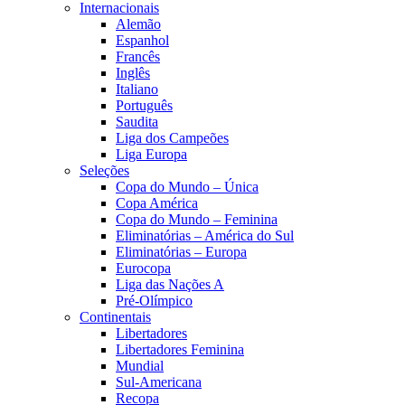
Internacionais
Alemão
Espanhol
Francês
Inglês
Italiano
Português
Saudita
Liga dos Campeões
Liga Europa
Seleções
Copa do Mundo – Única
Copa América
Copa do Mundo – Feminina
Eliminatórias – América do Sul
Eliminatórias – Europa
Eurocopa
Liga das Nações A
Pré-Olímpico
Continentais
Libertadores
Libertadores Feminina
Mundial
Sul-Americana
Recopa