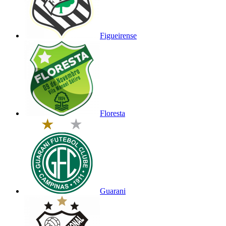
Figueirense
Floresta
Guarani