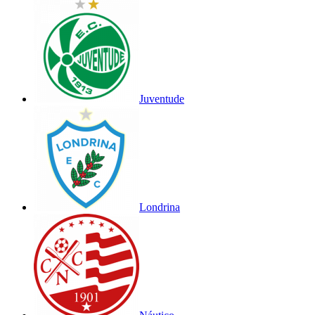
Juventude
Londrina