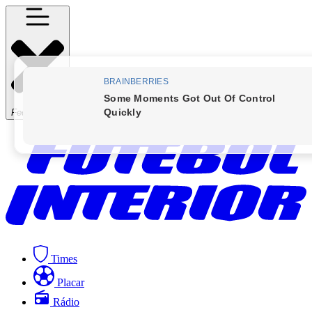
Fechar Menu
Times
Placar
Rádio