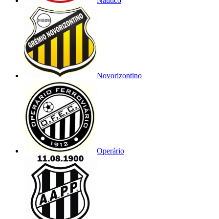
Náutico
Novorizontino
Operário