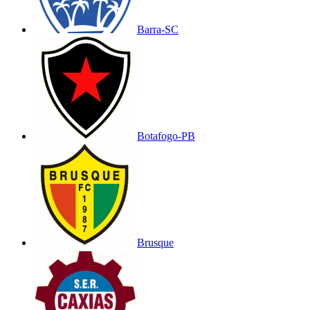
Barra-SC
Botafogo-PB
Brusque