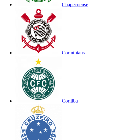
Chapecoense
Corinthians
Coritiba