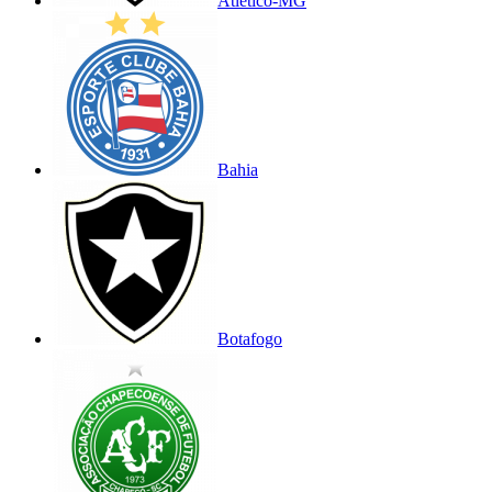
Atlético-MG
Bahia
Botafogo