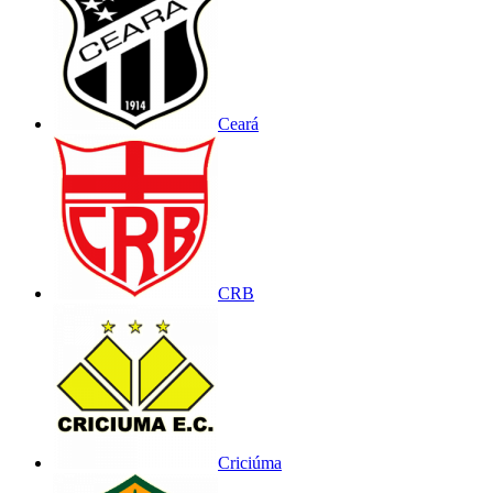
Ceará
CRB
Criciúma