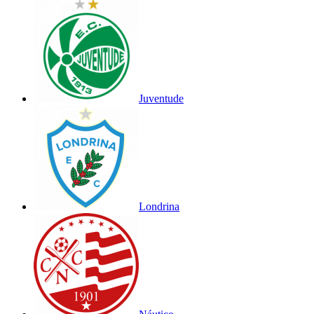
Juventude
Londrina