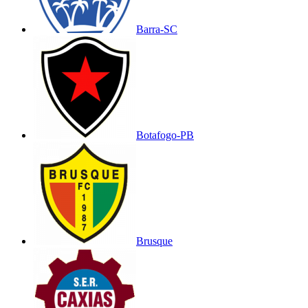
Barra-SC
Botafogo-PB
Brusque