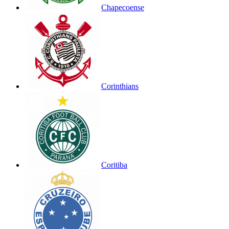
Chapecoense
Corinthians
Coritiba