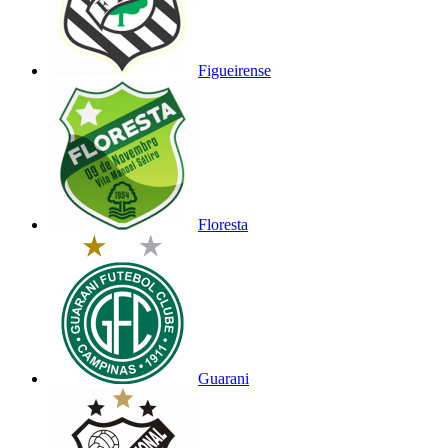
Figueirense
Floresta
Guarani