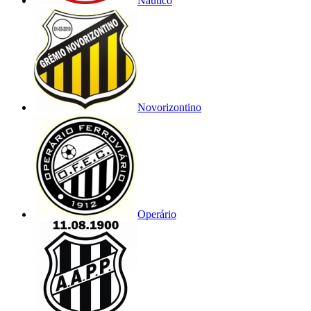
Náutico
Novorizontino
Operário