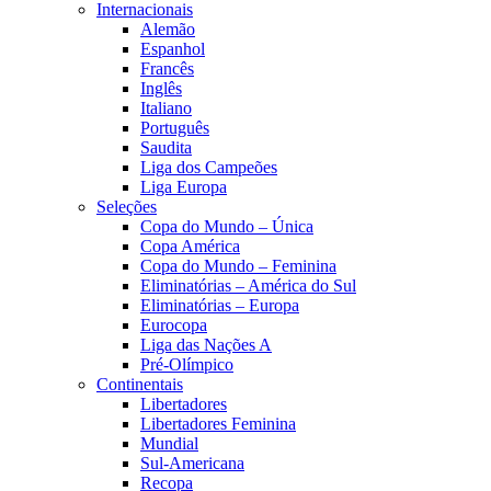
Internacionais
Alemão
Espanhol
Francês
Inglês
Italiano
Português
Saudita
Liga dos Campeões
Liga Europa
Seleções
Copa do Mundo – Única
Copa América
Copa do Mundo – Feminina
Eliminatórias – América do Sul
Eliminatórias – Europa
Eurocopa
Liga das Nações A
Pré-Olímpico
Continentais
Libertadores
Libertadores Feminina
Mundial
Sul-Americana
Recopa