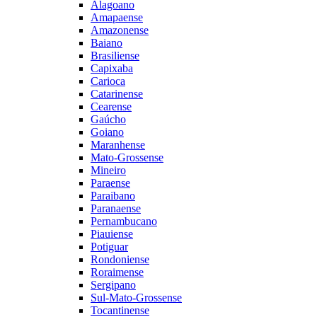
Alagoano
Amapaense
Amazonense
Baiano
Brasiliense
Capixaba
Carioca
Catarinense
Cearense
Gaúcho
Goiano
Maranhense
Mato-Grossense
Mineiro
Paraense
Paraibano
Paranaense
Pernambucano
Piauiense
Potiguar
Rondoniense
Roraimense
Sergipano
Sul-Mato-Grossense
Tocantinense