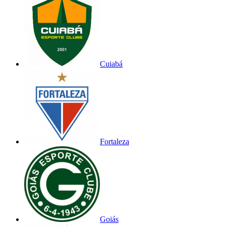
Cuiabá
Fortaleza
Goiás