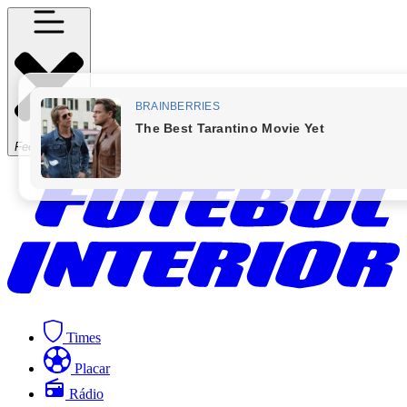
Fechar Menu
Times
Placar
Rádio