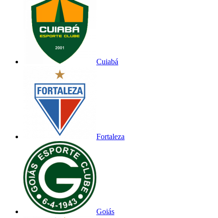
Cuiabá
Fortaleza
Goiás