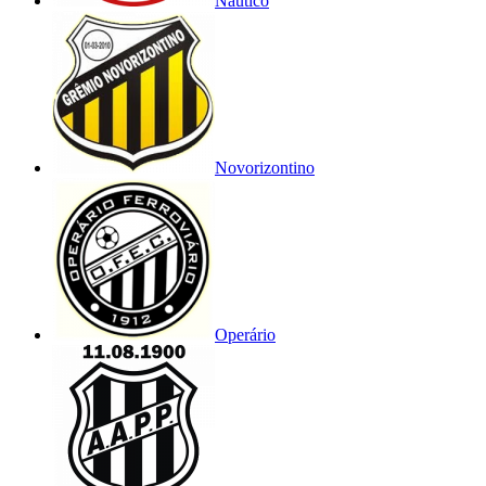
Náutico
Novorizontino
Operário