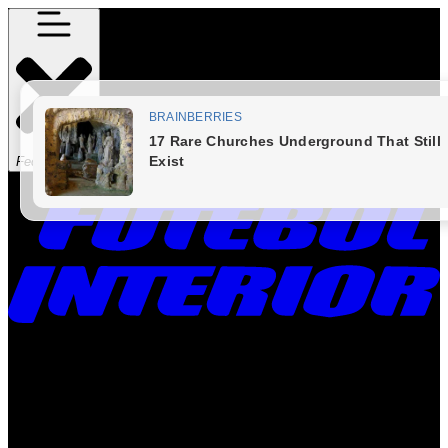
Fechar Menu
Times
Placar
Rádio