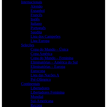
Internacionais
Alemão
Espanhol
Francês
Inglês
Italiano
Português
Saudita
Liga dos Campeões
Liga Europa
Seleções
Copa do Mundo – Única
Copa América
Copa do Mundo – Feminina
Eliminatórias – América do Sul
Eliminatórias – Europa
Eurocopa
Liga das Nações A
Pré-Olímpico
Continentais
Libertadores
Libertadores Feminina
Mundial
Sul-Americana
Recopa