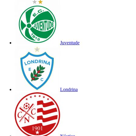
Juventude
Londrina