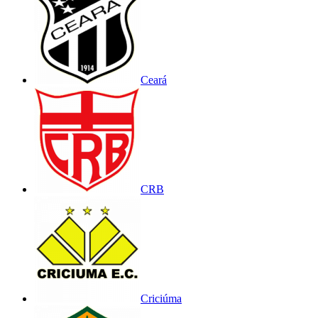
Ceará
CRB
Criciúma