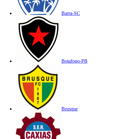
Barra-SC
Botafogo-PB
Brusque