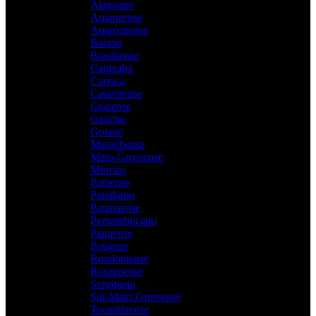
Alagoano
Amapaense
Amazonense
Baiano
Brasiliense
Capixaba
Carioca
Catarinense
Cearense
Gaúcho
Goiano
Maranhense
Mato-Grossense
Mineiro
Paraense
Paraibano
Paranaense
Pernambucano
Piauiense
Potiguar
Rondoniense
Roraimense
Sergipano
Sul-Mato-Grossense
Tocantinense