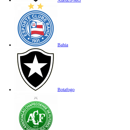
Atlético-MG
Bahia
Botafogo