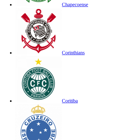
Chapecoense
Corinthians
Coritiba