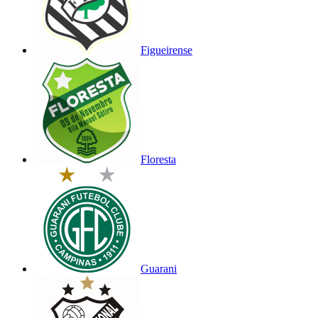
Figueirense
Floresta
Guarani