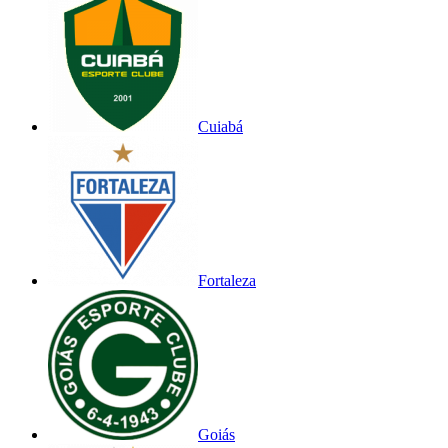
Cuiabá
Fortaleza
Goiás