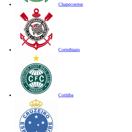
Chapecoense
Corinthians
Coritiba