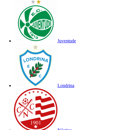
Juventude
Londrina