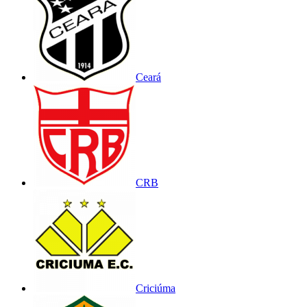
Ceará
CRB
Criciúma