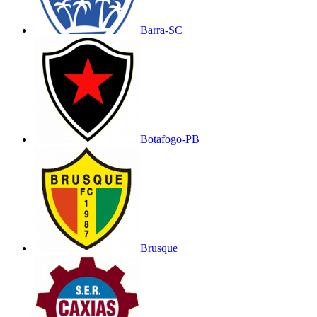
Barra-SC
Botafogo-PB
Brusque