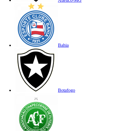
Atlético-MG
Bahia
Botafogo