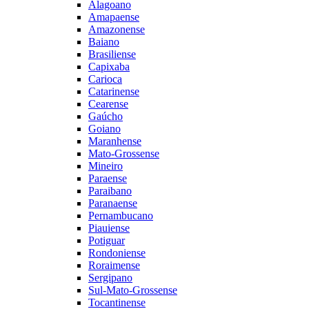
Alagoano
Amapaense
Amazonense
Baiano
Brasiliense
Capixaba
Carioca
Catarinense
Cearense
Gaúcho
Goiano
Maranhense
Mato-Grossense
Mineiro
Paraense
Paraibano
Paranaense
Pernambucano
Piauiense
Potiguar
Rondoniense
Roraimense
Sergipano
Sul-Mato-Grossense
Tocantinense