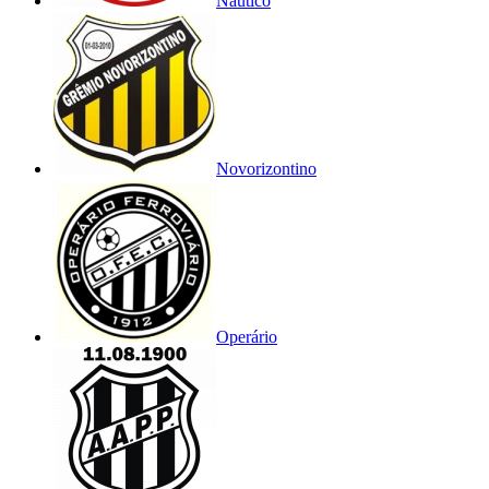
Náutico
Novorizontino
Operário