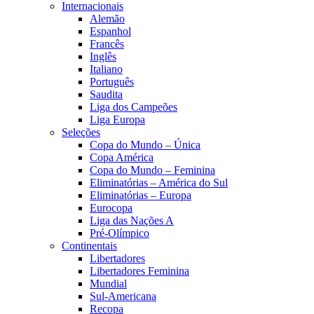
Internacionais
Alemão
Espanhol
Francês
Inglês
Italiano
Português
Saudita
Liga dos Campeões
Liga Europa
Seleções
Copa do Mundo – Única
Copa América
Copa do Mundo – Feminina
Eliminatórias – América do Sul
Eliminatórias – Europa
Eurocopa
Liga das Nações A
Pré-Olímpico
Continentais
Libertadores
Libertadores Feminina
Mundial
Sul-Americana
Recopa