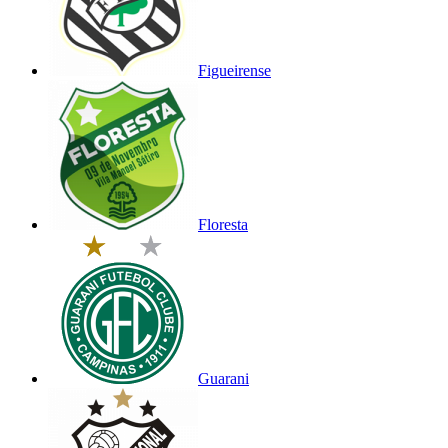
Figueirense
Floresta
Guarani