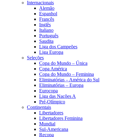
Internacionais
Alemão
Espanhol
Francês
Inglês
Italiano
Português
Saudita
Liga dos Campeões
Liga Europa
Seleções
Copa do Mundo – Única
Copa América
Copa do Mundo – Feminina
Eliminatórias – América do Sul
Eliminatórias – Europa
Eurocopa
Liga das Nações A
Pré-Olímpico
Continentais
Libertadores
Libertadores Feminina
Mundial
Sul-Americana
Recopa