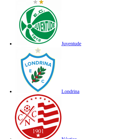
Juventude
Londrina