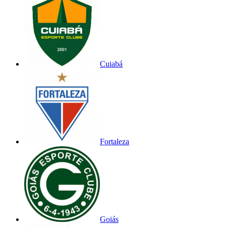
Cuiabá
Fortaleza
Goiás