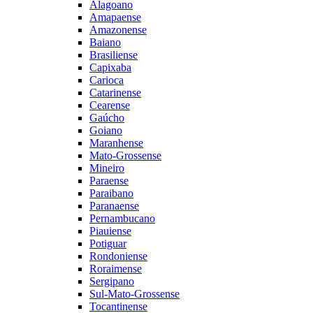
Alagoano
Amapaense
Amazonense
Baiano
Brasiliense
Capixaba
Carioca
Catarinense
Cearense
Gaúcho
Goiano
Maranhense
Mato-Grossense
Mineiro
Paraense
Paraibano
Paranaense
Pernambucano
Piauiense
Potiguar
Rondoniense
Roraimense
Sergipano
Sul-Mato-Grossense
Tocantinense