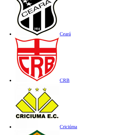
Ceará
CRB
Criciúma