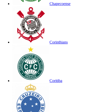
Chapecoense
Corinthians
Coritiba