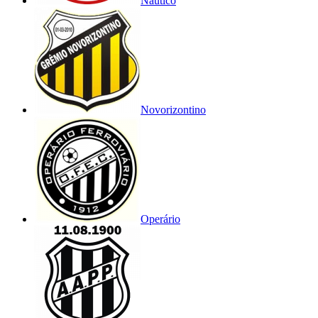
Náutico
Novorizontino
Operário