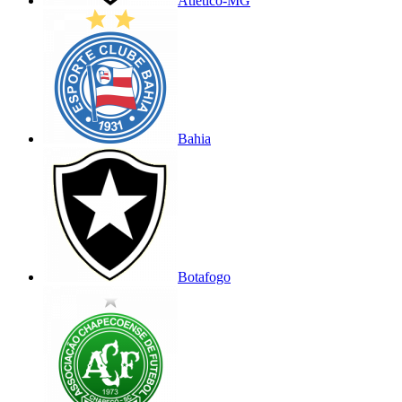
Atlético-MG
Bahia
Botafogo