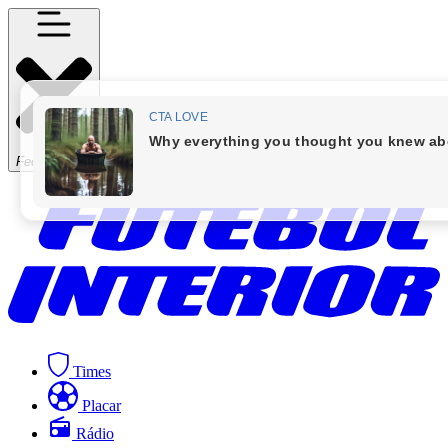
Fechar Menu
Times
Placar
Rádio