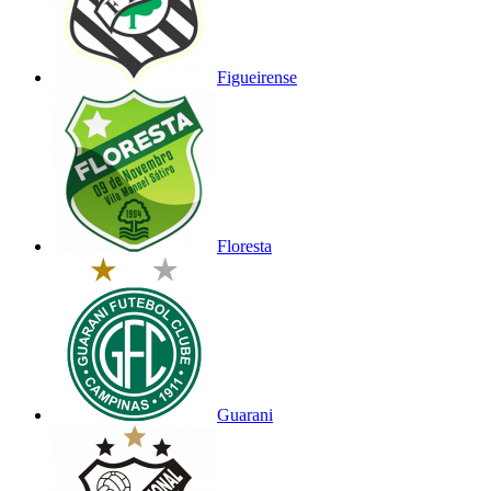
Figueirense
Floresta
Guarani