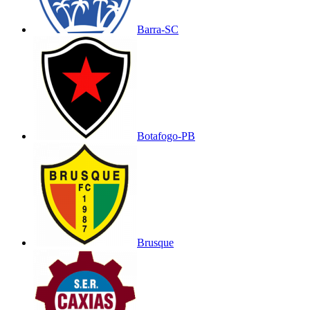
Barra-SC
Botafogo-PB
Brusque