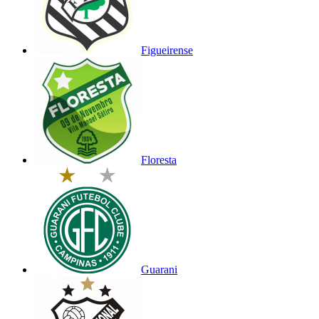
Figueirense
Floresta
Guarani