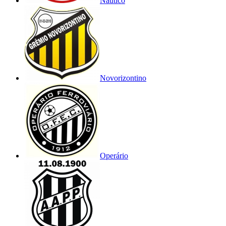
Náutico
Novorizontino
Operário