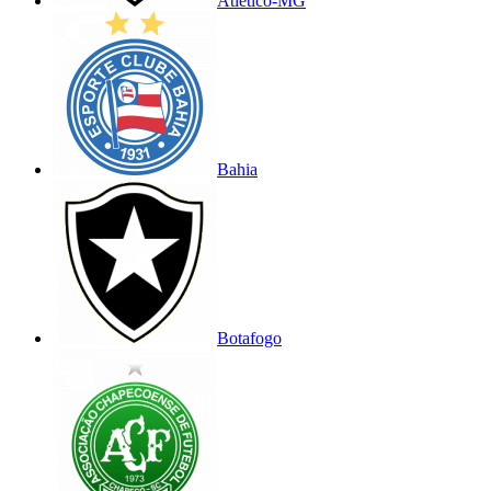
Atlético-MG
Bahia
Botafogo