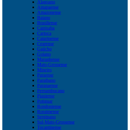
Alagoano
Amapaense
Amazonense
Baiano
Brasiliense
Capixaba
Carioca
Catarinense
Cearense
Gaúcho
Goiano
Maranhense
Mato-Grossense
Mineiro
Paraense
Paraibano
Paranaense
Pernambucano
Piauiense
Potiguar
Rondoniense
Roraimense
Sergipano
Sul-Mato-Grossense
Tocantinense