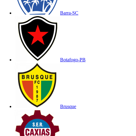
Barra-SC
Botafogo-PB
Brusque