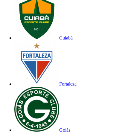
Cuiabá
Fortaleza
Goiás