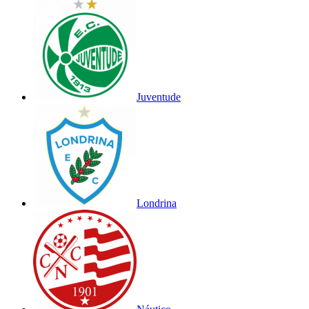
Juventude
Londrina