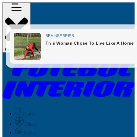
Fechar Menu
Times
Placar
Rádio