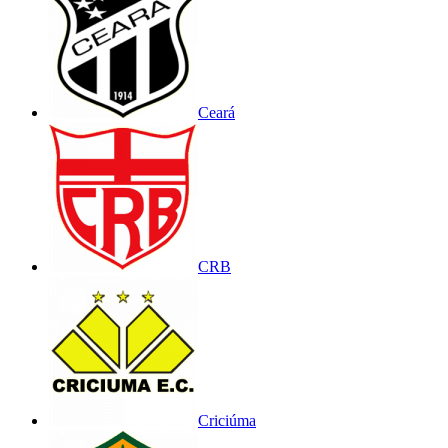
Ceará
CRB
Criciúma