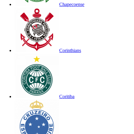
Chapecoense
Corinthians
Coritiba