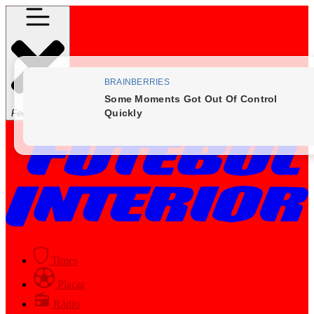
Fechar Menu
Times
Placar
Rádio