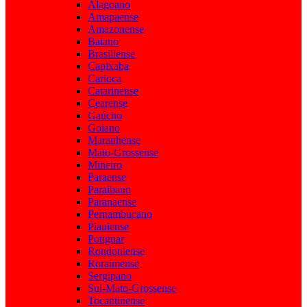
Alagoano
Amapaense
Amazonense
Baiano
Brasiliense
Capixaba
Carioca
Catarinense
Cearense
Gaúcho
Goiano
Maranhense
Mato-Grossense
Mineiro
Paraense
Paraibano
Paranaense
Pernambucano
Piauiense
Potiguar
Rondoniense
Roraimense
Sergipano
Sul-Mato-Grossense
Tocantinense