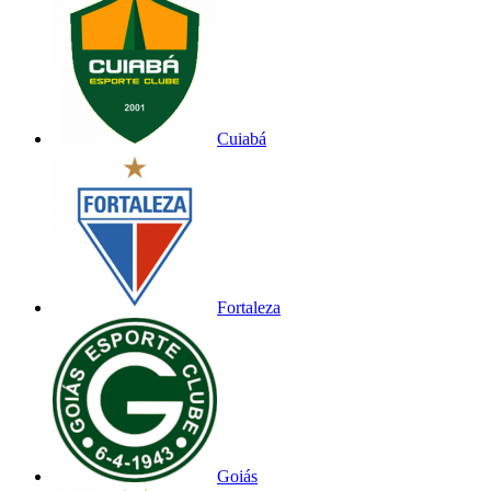
Cuiabá
Fortaleza
Goiás