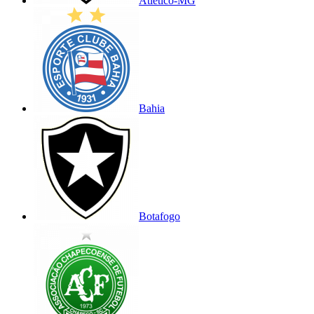
Atlético-MG
Bahia
Botafogo