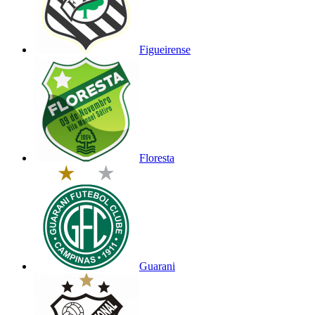
Figueirense
Floresta
Guarani