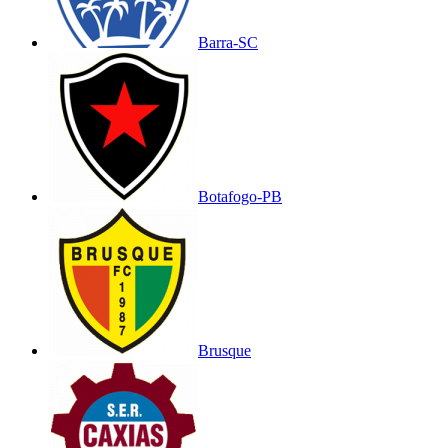
Barra-SC
Botafogo-PB
Brusque