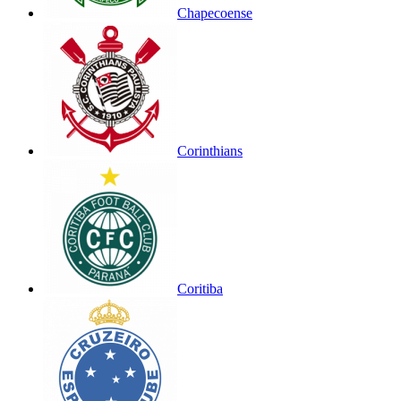
Chapecoense
Corinthians
Coritiba