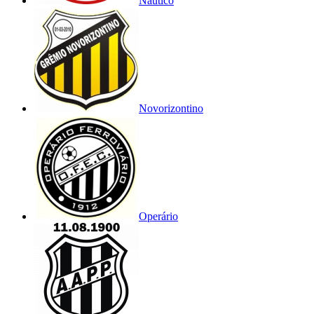
Náutico
Novorizontino
Operário