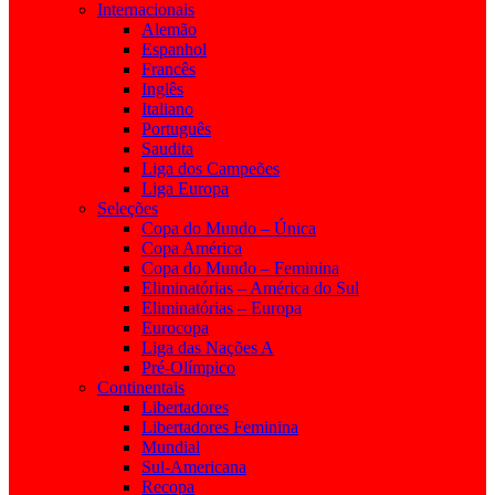
Internacionais
Alemão
Espanhol
Francês
Inglês
Italiano
Português
Saudita
Liga dos Campeões
Liga Europa
Seleções
Copa do Mundo – Única
Copa América
Copa do Mundo – Feminina
Eliminatórias – América do Sul
Eliminatórias – Europa
Eurocopa
Liga das Nações A
Pré-Olímpico
Continentais
Libertadores
Libertadores Feminina
Mundial
Sul-Americana
Recopa