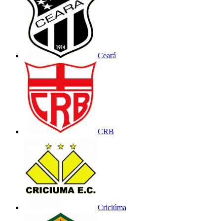
Ceará
CRB
Criciúma