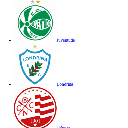
Juventude
Londrina