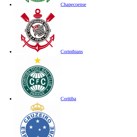
Chapecoense
Corinthians
Coritiba