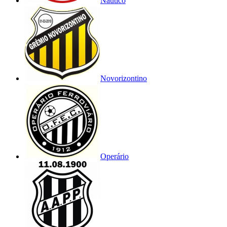
Náutico
Novorizontino
Operário