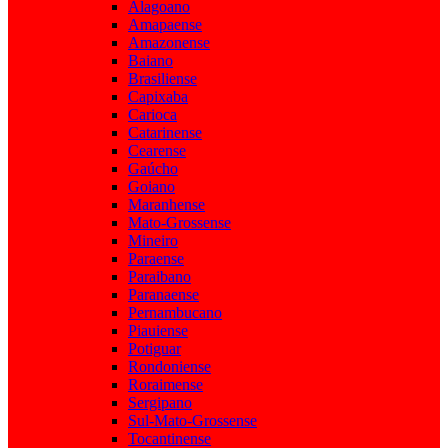
Alagoano
Amapaense
Amazonense
Baiano
Brasiliense
Capixaba
Carioca
Catarinense
Cearense
Gaúcho
Goiano
Maranhense
Mato-Grossense
Mineiro
Paraense
Paraibano
Paranaense
Pernambucano
Piauiense
Potiguar
Rondoniense
Roraimense
Sergipano
Sul-Mato-Grossense
Tocantinense