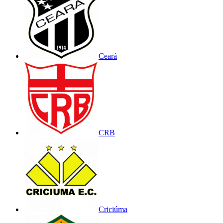
Ceará
CRB
Criciúma