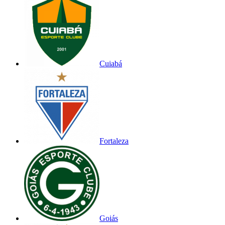
Cuiabá
Fortaleza
Goiás