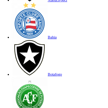
Atlético-MG
Bahia
Botafogo