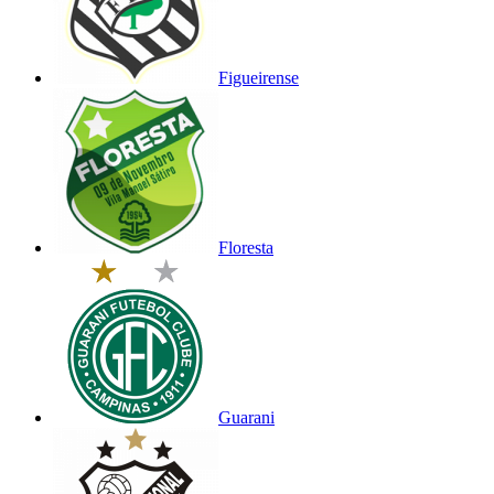
Figueirense
Floresta
Guarani