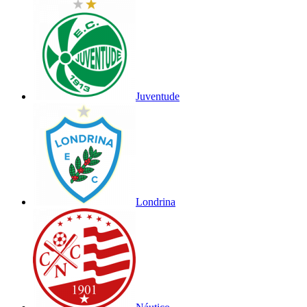
Juventude
Londrina