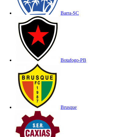
Barra-SC
Botafogo-PB
Brusque