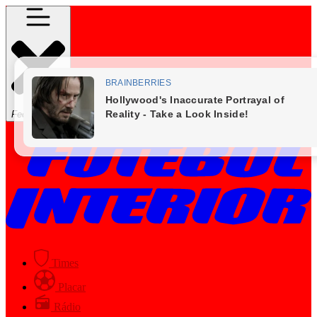
Fechar Menu
Times
Placar
Rádio