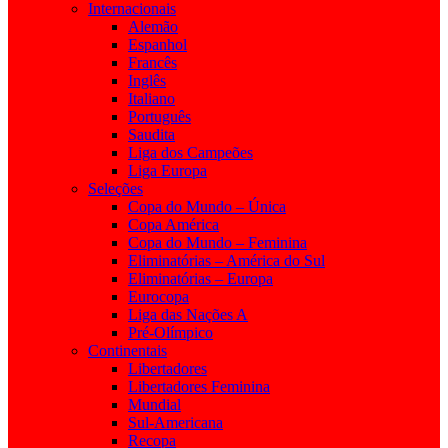
Internacionais
Alemão
Espanhol
Francês
Inglês
Italiano
Português
Saudita
Liga dos Campeões
Liga Europa
Seleções
Copa do Mundo – Única
Copa América
Copa do Mundo – Feminina
Eliminatórias – América do Sul
Eliminatórias – Europa
Eurocopa
Liga das Nações A
Pré-Olímpico
Continentais
Libertadores
Libertadores Feminina
Mundial
Sul-Americana
Recopa