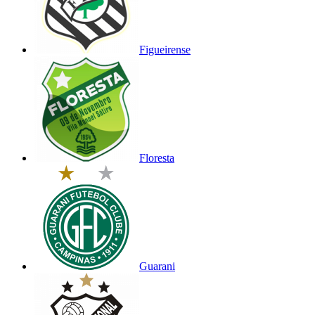
Figueirense
Floresta
Guarani