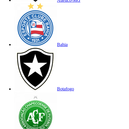
Atlético-MG
Bahia
Botafogo