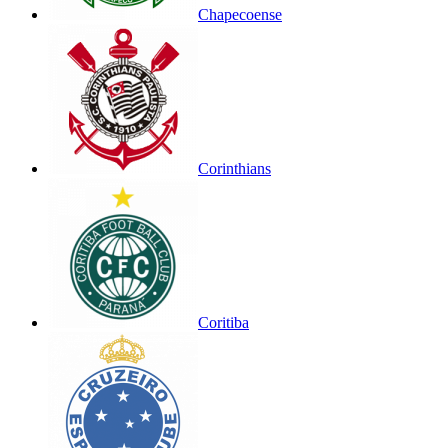
Chapecoense
Corinthians
Coritiba