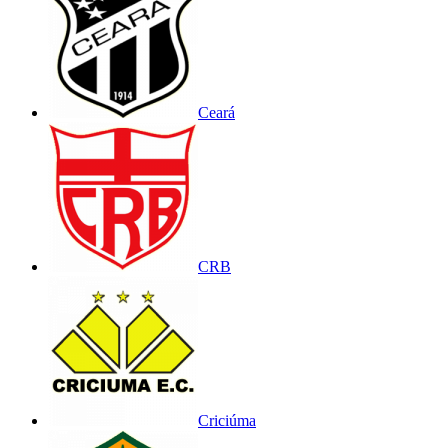
Ceará
CRB
Criciúma