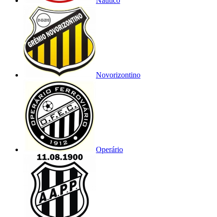
Náutico
Novorizontino
Operário