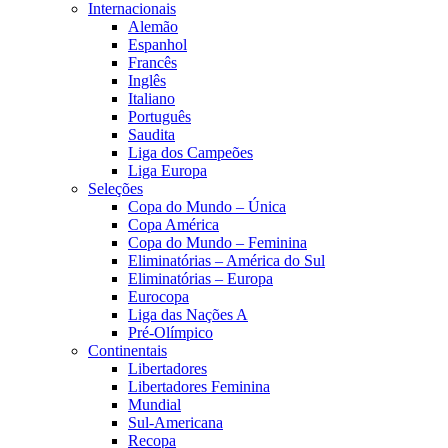
Internacionais
Alemão
Espanhol
Francês
Inglês
Italiano
Português
Saudita
Liga dos Campeões
Liga Europa
Seleções
Copa do Mundo – Única
Copa América
Copa do Mundo – Feminina
Eliminatórias – América do Sul
Eliminatórias – Europa
Eurocopa
Liga das Nações A
Pré-Olímpico
Continentais
Libertadores
Libertadores Feminina
Mundial
Sul-Americana
Recopa