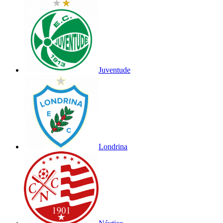
Juventude
Londrina