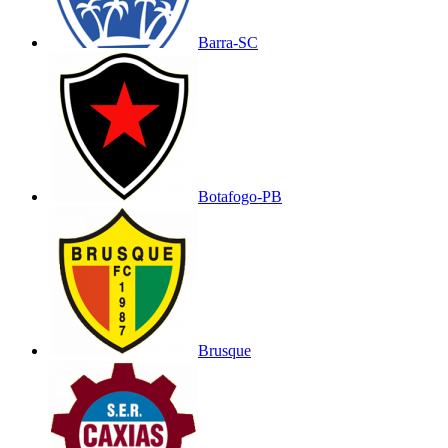
Barra-SC
Botafogo-PB
Brusque