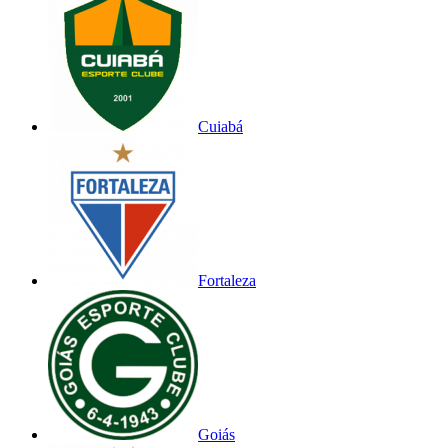
Cuiabá
Fortaleza
Goiás