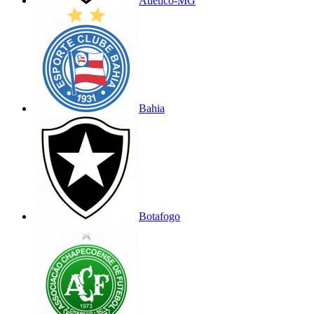
Atlético-MG
Bahia
Botafogo