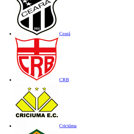
Ceará
CRB
Criciúma