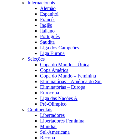
Internacionais
Alemão
Espanhol
Francês
Inglês
Italiano
Português
Saudita
Liga dos Campeões
Liga Europa
Seleções
Copa do Mundo – Única
Copa América
Copa do Mundo – Feminina
Eliminatórias – América do Sul
Eliminatórias – Europa
Eurocopa
Liga das Nações A
Pré-Olímpico
Continentais
Libertadores
Libertadores Feminina
Mundial
Sul-Americana
Recopa