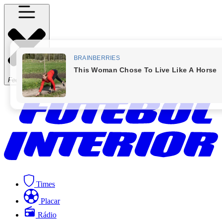
Fechar Menu
Times
Placar
Rádio