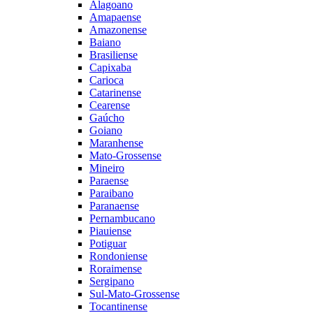
Alagoano
Amapaense
Amazonense
Baiano
Brasiliense
Capixaba
Carioca
Catarinense
Cearense
Gaúcho
Goiano
Maranhense
Mato-Grossense
Mineiro
Paraense
Paraibano
Paranaense
Pernambucano
Piauiense
Potiguar
Rondoniense
Roraimense
Sergipano
Sul-Mato-Grossense
Tocantinense