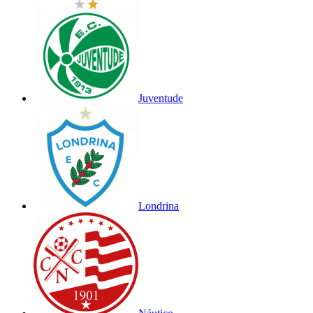
Juventude
Londrina