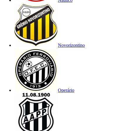
Náutico
Novorizontino
Operário