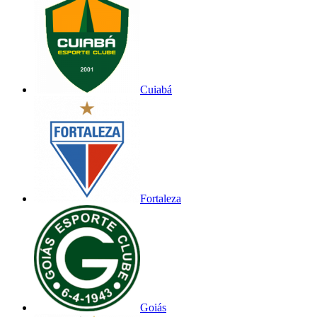
Cuiabá
Fortaleza
Goiás