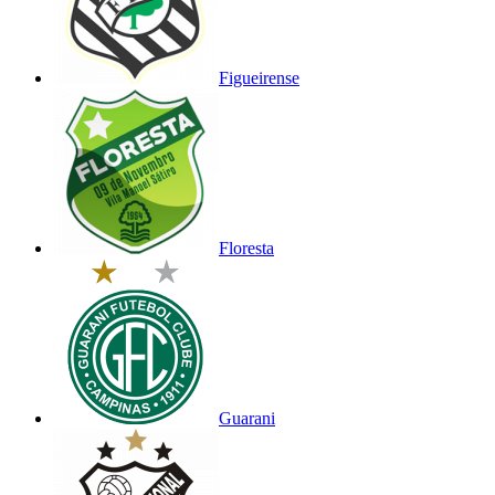
Figueirense
Floresta
Guarani