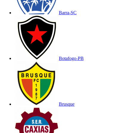
Barra-SC
Botafogo-PB
Brusque