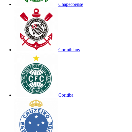
Chapecoense
Corinthians
Coritiba