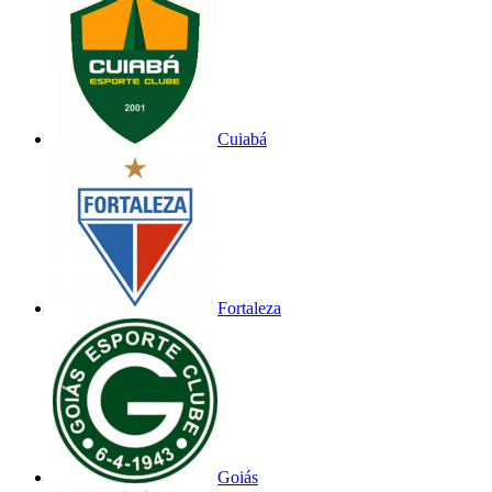
Cuiabá
Fortaleza
Goiás