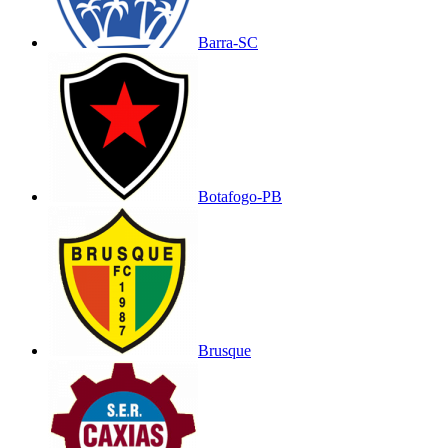
Barra-SC
Botafogo-PB
Brusque