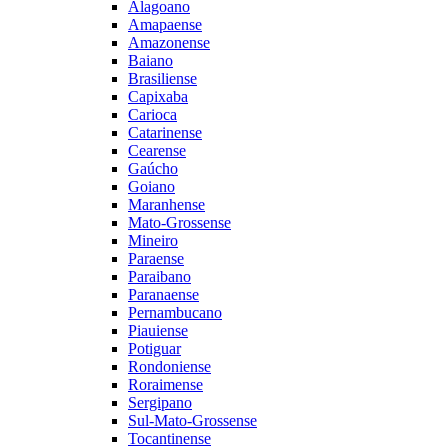
Alagoano
Amapaense
Amazonense
Baiano
Brasiliense
Capixaba
Carioca
Catarinense
Cearense
Gaúcho
Goiano
Maranhense
Mato-Grossense
Mineiro
Paraense
Paraibano
Paranaense
Pernambucano
Piauiense
Potiguar
Rondoniense
Roraimense
Sergipano
Sul-Mato-Grossense
Tocantinense