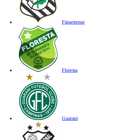
Figueirense
Floresta
Guarani