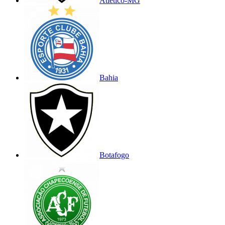
Atlético-MG
Bahia
Botafogo