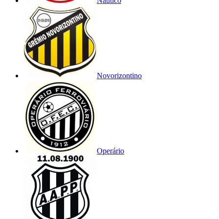
Náutico
Novorizontino
Operário