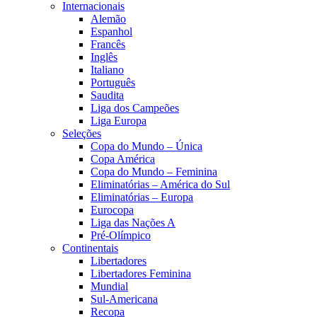
Internacionais
Alemão
Espanhol
Francês
Inglês
Italiano
Português
Saudita
Liga dos Campeões
Liga Europa
Seleções
Copa do Mundo – Única
Copa América
Copa do Mundo – Feminina
Eliminatórias – América do Sul
Eliminatórias – Europa
Eurocopa
Liga das Nações A
Pré-Olímpico
Continentais
Libertadores
Libertadores Feminina
Mundial
Sul-Americana
Recopa