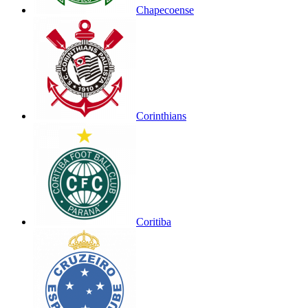
Chapecoense
Corinthians
Coritiba