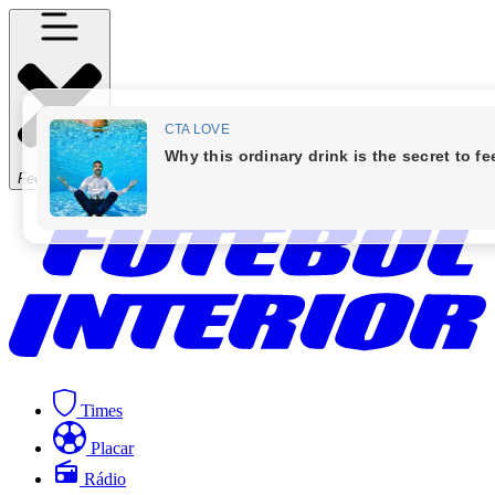
Fechar Menu
Times
Placar
Rádio