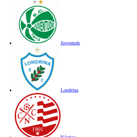
Juventude
Londrina