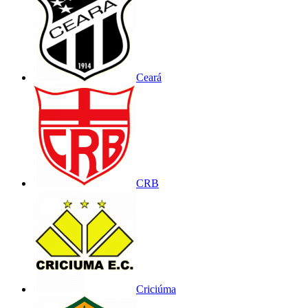
Ceará
CRB
Criciúma