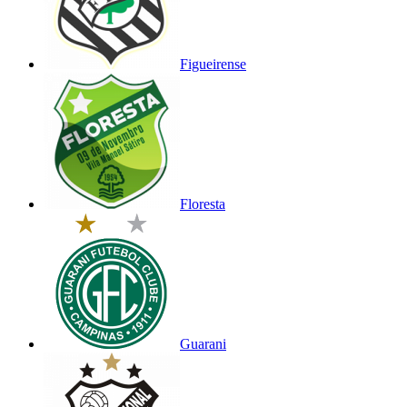
Figueirense
Floresta
Guarani