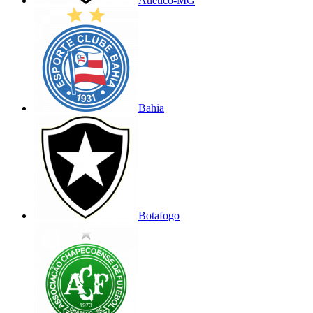
Atlético-MG
Bahia
Botafogo