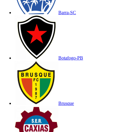
Barra-SC
Botafogo-PB
Brusque