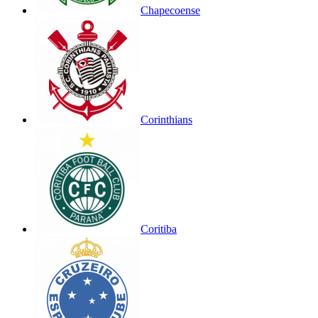
Chapecoense
Corinthians
Coritiba