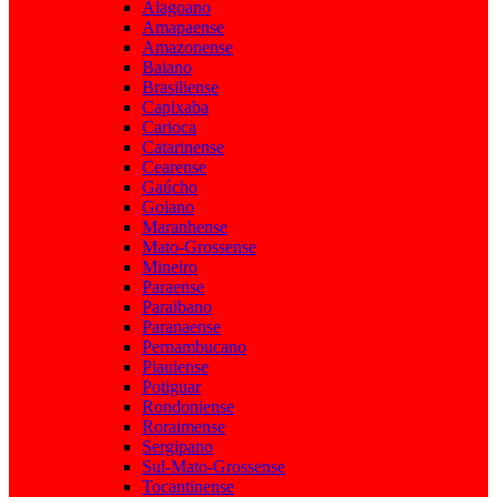
Alagoano
Amapaense
Amazonense
Baiano
Brasiliense
Capixaba
Carioca
Catarinense
Cearense
Gaúcho
Goiano
Maranhense
Mato-Grossense
Mineiro
Paraense
Paraibano
Paranaense
Pernambucano
Piauiense
Potiguar
Rondoniense
Roraimense
Sergipano
Sul-Mato-Grossense
Tocantinense