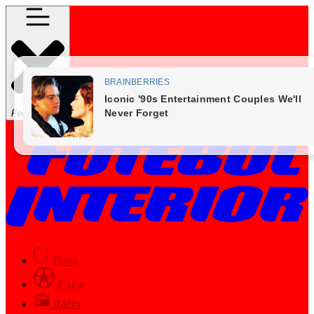
Fechar Menu
Times
Placar
Rádio