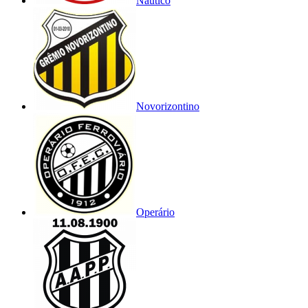
Náutico
Novorizontino
Operário