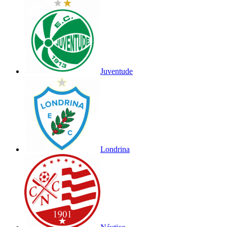
Juventude
Londrina