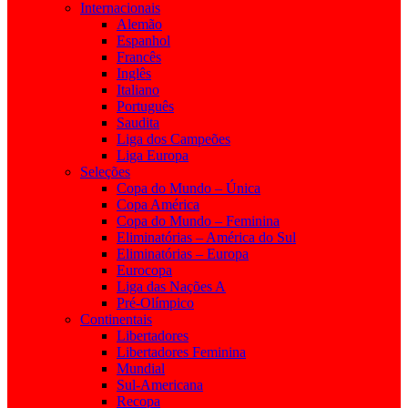
Internacionais
Alemão
Espanhol
Francês
Inglês
Italiano
Português
Saudita
Liga dos Campeões
Liga Europa
Seleções
Copa do Mundo – Única
Copa América
Copa do Mundo – Feminina
Eliminatórias – América do Sul
Eliminatórias – Europa
Eurocopa
Liga das Nações A
Pré-Olímpico
Continentais
Libertadores
Libertadores Feminina
Mundial
Sul-Americana
Recopa