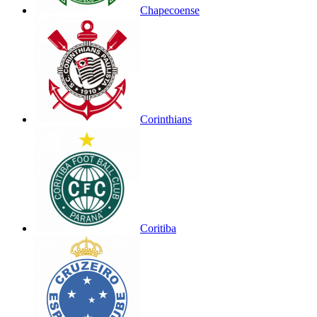
Chapecoense
Corinthians
Coritiba