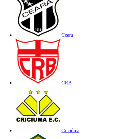
Ceará
CRB
Criciúma