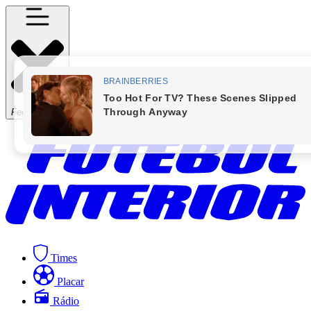
Fechar Menu
Times
Placar
Rádio