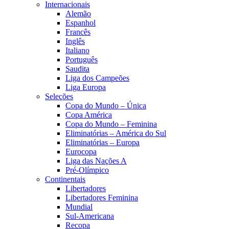
Internacionais
Alemão
Espanhol
Francês
Inglês
Italiano
Português
Saudita
Liga dos Campeões
Liga Europa
Seleções
Copa do Mundo – Única
Copa América
Copa do Mundo – Feminina
Eliminatórias – América do Sul
Eliminatórias – Europa
Eurocopa
Liga das Nações A
Pré-Olímpico
Continentais
Libertadores
Libertadores Feminina
Mundial
Sul-Americana
Recopa