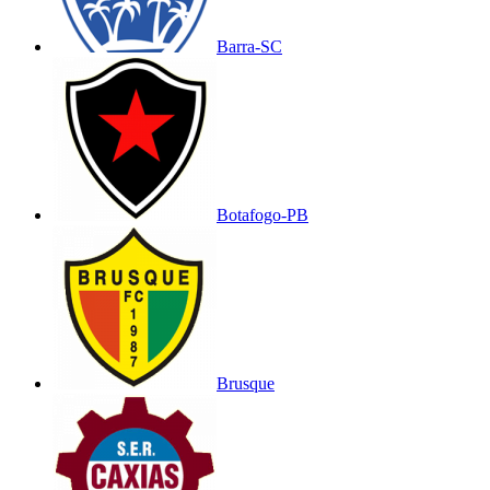
Barra-SC
Botafogo-PB
Brusque