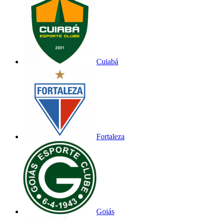
Cuiabá
Fortaleza
Goiás