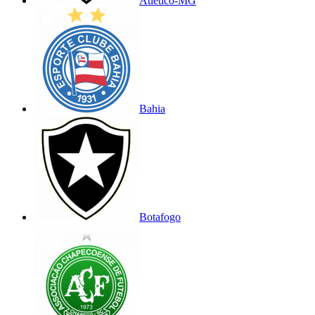
Atlético-MG
Bahia
Botafogo