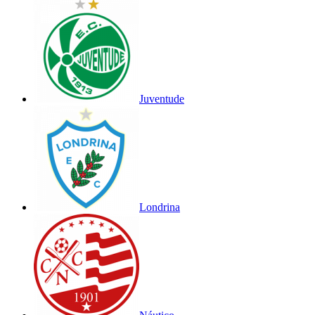
Juventude
Londrina