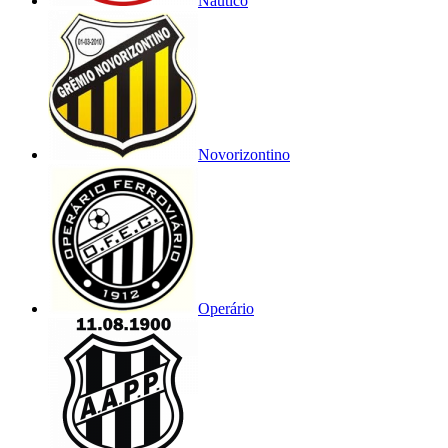
Náutico
Novorizontino
Operário