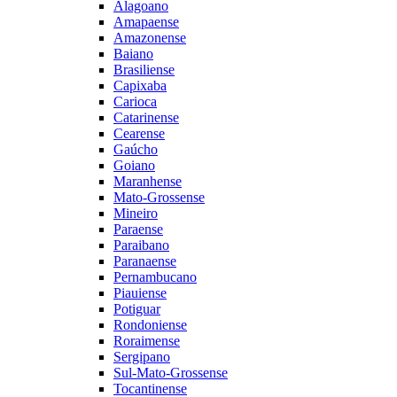
Alagoano
Amapaense
Amazonense
Baiano
Brasiliense
Capixaba
Carioca
Catarinense
Cearense
Gaúcho
Goiano
Maranhense
Mato-Grossense
Mineiro
Paraense
Paraibano
Paranaense
Pernambucano
Piauiense
Potiguar
Rondoniense
Roraimense
Sergipano
Sul-Mato-Grossense
Tocantinense