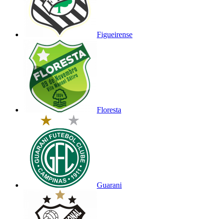
Figueirense
Floresta
Guarani