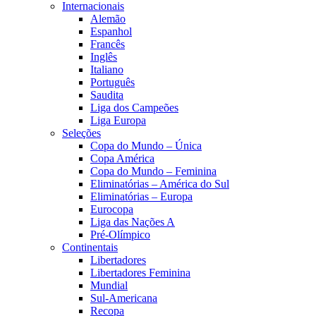
Internacionais
Alemão
Espanhol
Francês
Inglês
Italiano
Português
Saudita
Liga dos Campeões
Liga Europa
Seleções
Copa do Mundo – Única
Copa América
Copa do Mundo – Feminina
Eliminatórias – América do Sul
Eliminatórias – Europa
Eurocopa
Liga das Nações A
Pré-Olímpico
Continentais
Libertadores
Libertadores Feminina
Mundial
Sul-Americana
Recopa