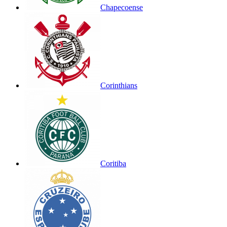
Chapecoense
Corinthians
Coritiba