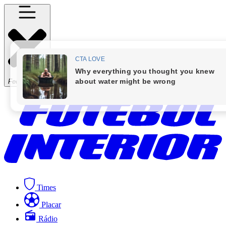
Fechar Menu
Times
Placar
Rádio