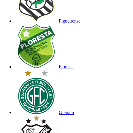
Figueirense
Floresta
Guarani