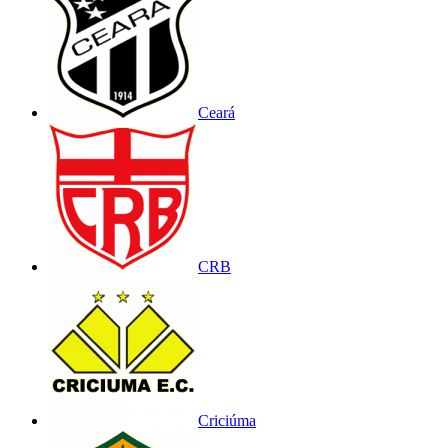
Ceará
CRB
Criciúma