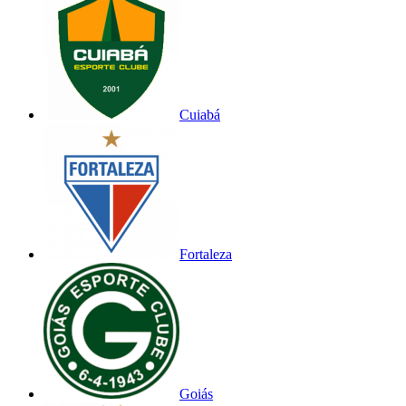
Cuiabá
Fortaleza
Goiás