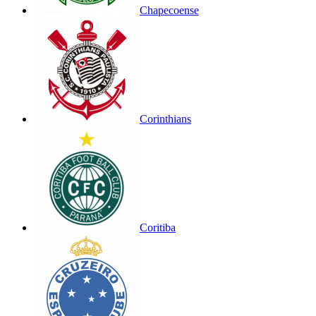
Chapecoense
Corinthians
Coritiba