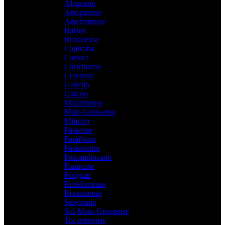
Alagoano
Amapaense
Amazonense
Baiano
Brasiliense
Capixaba
Carioca
Catarinense
Cearense
Gaúcho
Goiano
Maranhense
Mato-Grossense
Mineiro
Paraense
Paraibano
Paranaense
Pernambucano
Piauiense
Potiguar
Rondoniense
Roraimense
Sergipano
Sul-Mato-Grossense
Tocantinense