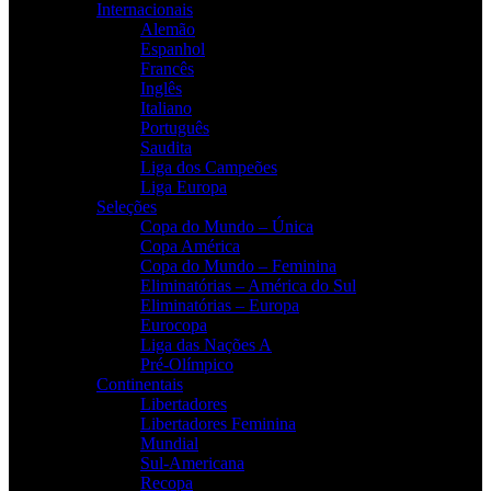
Internacionais
Alemão
Espanhol
Francês
Inglês
Italiano
Português
Saudita
Liga dos Campeões
Liga Europa
Seleções
Copa do Mundo – Única
Copa América
Copa do Mundo – Feminina
Eliminatórias – América do Sul
Eliminatórias – Europa
Eurocopa
Liga das Nações A
Pré-Olímpico
Continentais
Libertadores
Libertadores Feminina
Mundial
Sul-Americana
Recopa