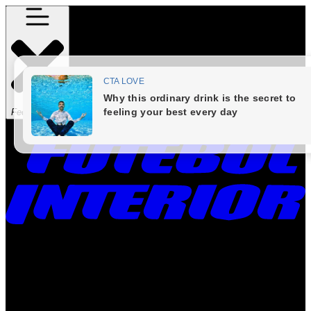
Fechar Menu
Times
Placar
Rádio