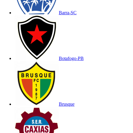
Barra-SC
Botafogo-PB
Brusque