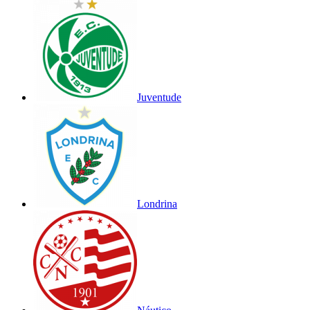
Juventude
Londrina