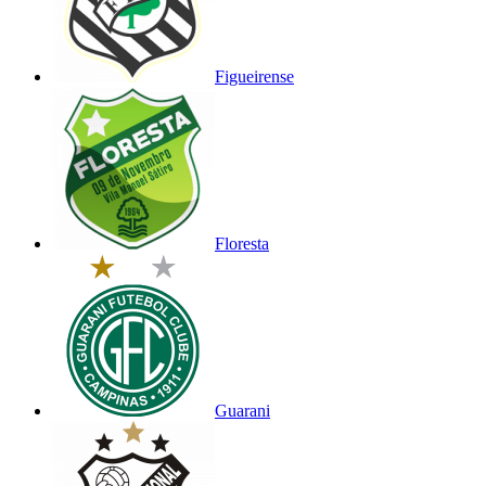
Figueirense
Floresta
Guarani