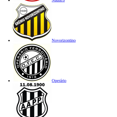
Náutico
Novorizontino
Operário