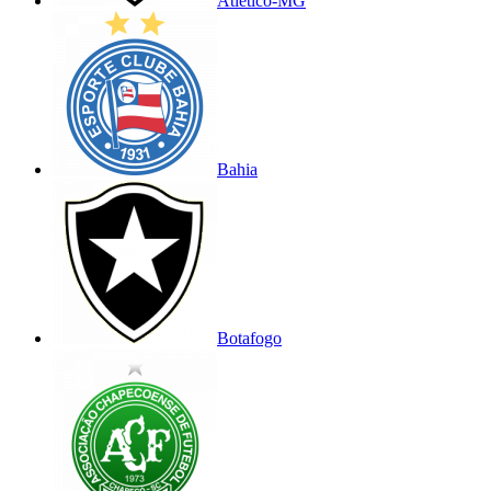
Atlético-MG
Bahia
Botafogo