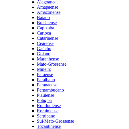
Alagoano
Amapaense
Amazonense
Baiano
Brasiliense
Capixaba
Carioca
Catarinense
Cearense
Gaúcho
Goiano
Maranhense
Mato-Grossense
Mineiro
Paraense
Paraibano
Paranaense
Pernambucano
Piauiense
Potiguar
Rondoniense
Roraimense
Sergipano
Sul-Mato-Grossense
Tocantinense