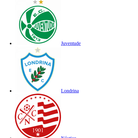
Juventude
Londrina