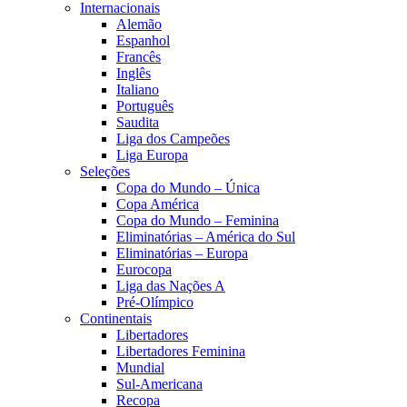
Internacionais
Alemão
Espanhol
Francês
Inglês
Italiano
Português
Saudita
Liga dos Campeões
Liga Europa
Seleções
Copa do Mundo – Única
Copa América
Copa do Mundo – Feminina
Eliminatórias – América do Sul
Eliminatórias – Europa
Eurocopa
Liga das Nações A
Pré-Olímpico
Continentais
Libertadores
Libertadores Feminina
Mundial
Sul-Americana
Recopa