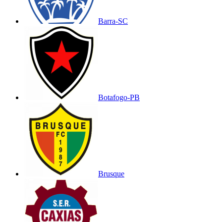
Barra-SC
Botafogo-PB
Brusque