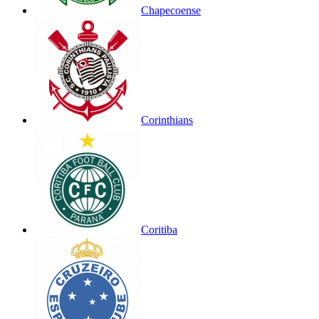
Chapecoense
Corinthians
Coritiba