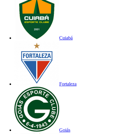
Cuiabá
Fortaleza
Goiás