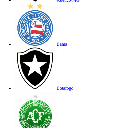
Atlético-MG
Bahia
Botafogo