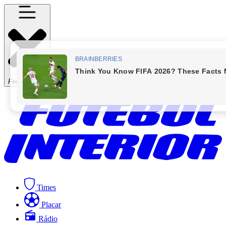
Fechar Menu
Times
Placar
Rádio