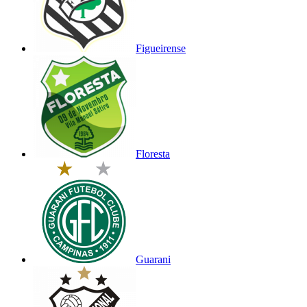
Figueirense
Floresta
Guarani