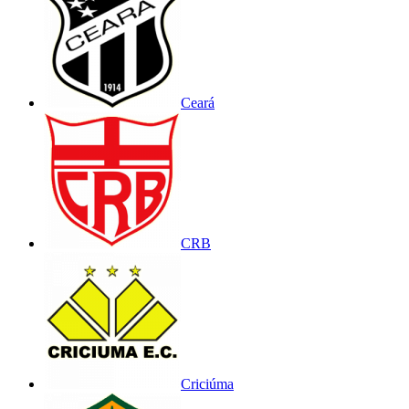
Ceará
CRB
Criciúma