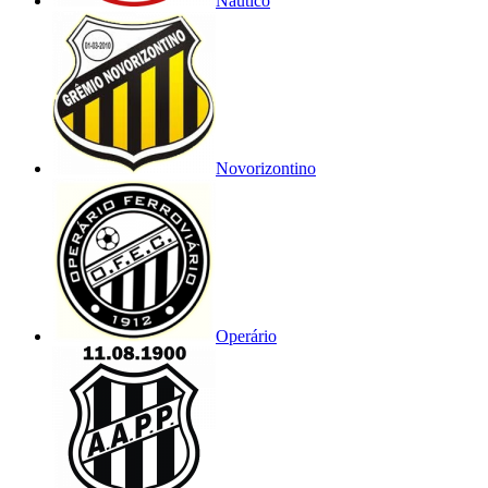
Náutico
Novorizontino
Operário