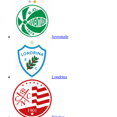
Juventude
Londrina