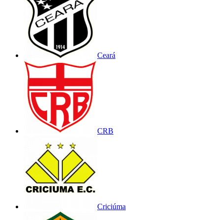
Ceará
CRB
Criciúma