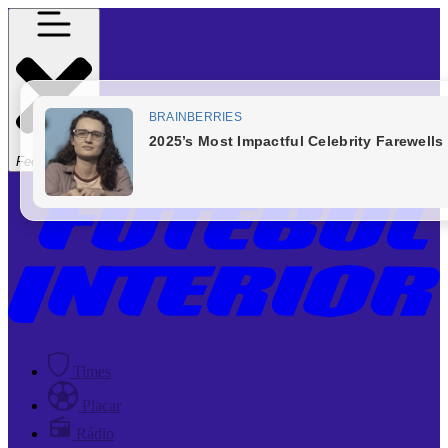
Fechar Menu
Times
Placar
Rádio