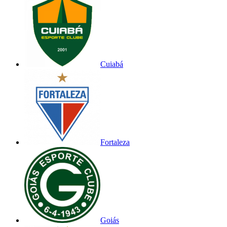
Cuiabá
Fortaleza
Goiás