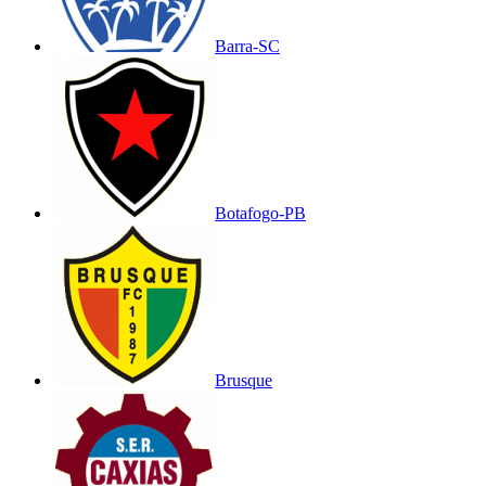
Barra-SC
Botafogo-PB
Brusque