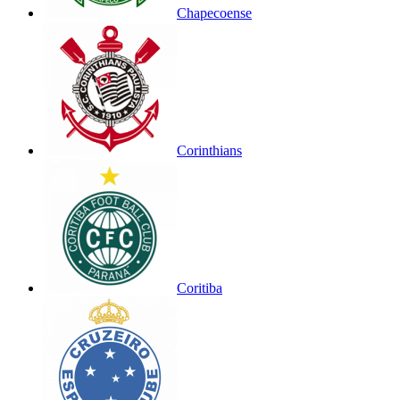
Chapecoense
Corinthians
Coritiba