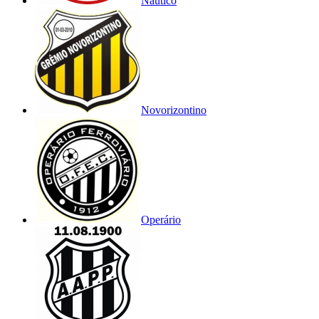
Náutico
Novorizontino
Operário