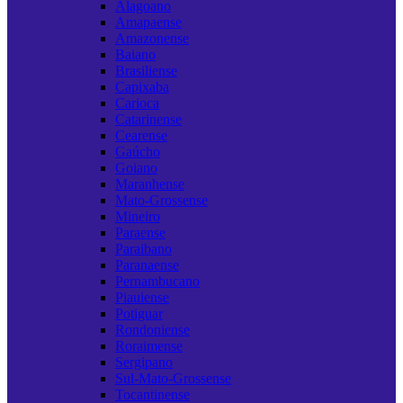
Alagoano
Amapaense
Amazonense
Baiano
Brasiliense
Capixaba
Carioca
Catarinense
Cearense
Gaúcho
Goiano
Maranhense
Mato-Grossense
Mineiro
Paraense
Paraibano
Paranaense
Pernambucano
Piauiense
Potiguar
Rondoniense
Roraimense
Sergipano
Sul-Mato-Grossense
Tocantinense