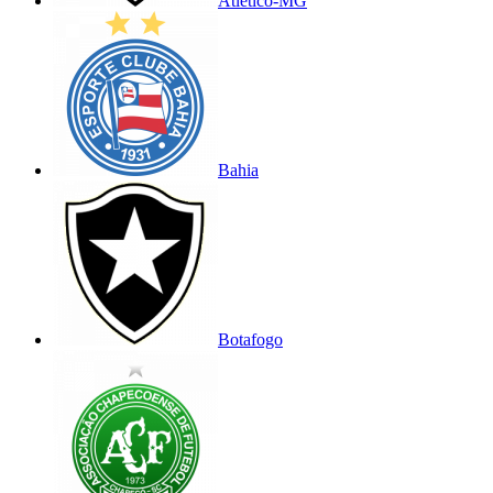
Atlético-MG
Bahia
Botafogo