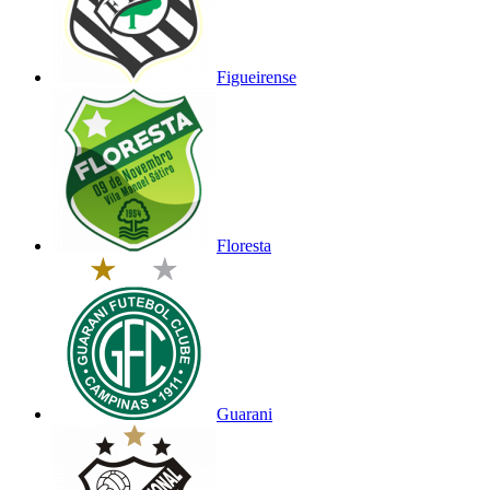
Figueirense
Floresta
Guarani