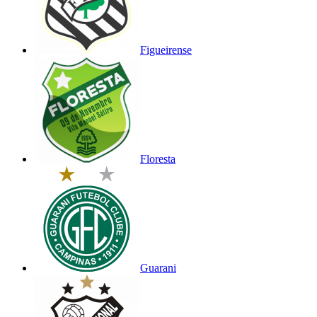
Figueirense
Floresta
Guarani