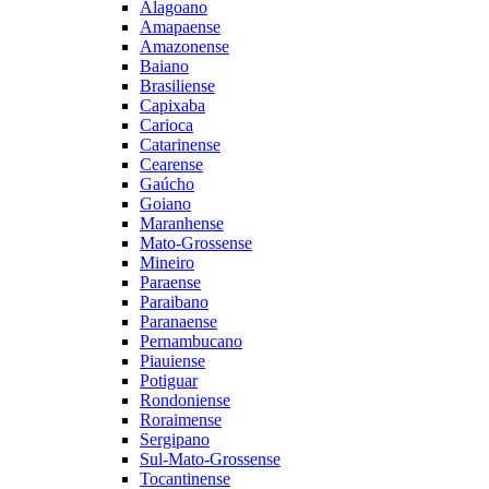
Alagoano
Amapaense
Amazonense
Baiano
Brasiliense
Capixaba
Carioca
Catarinense
Cearense
Gaúcho
Goiano
Maranhense
Mato-Grossense
Mineiro
Paraense
Paraibano
Paranaense
Pernambucano
Piauiense
Potiguar
Rondoniense
Roraimense
Sergipano
Sul-Mato-Grossense
Tocantinense