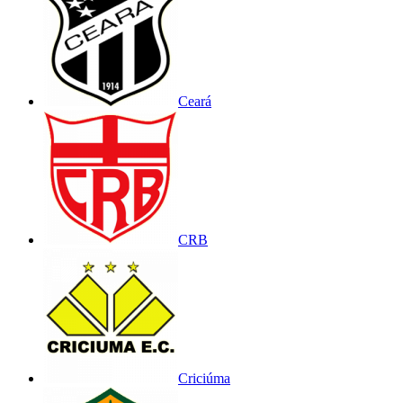
Ceará
CRB
Criciúma