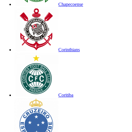
Chapecoense
Corinthians
Coritiba