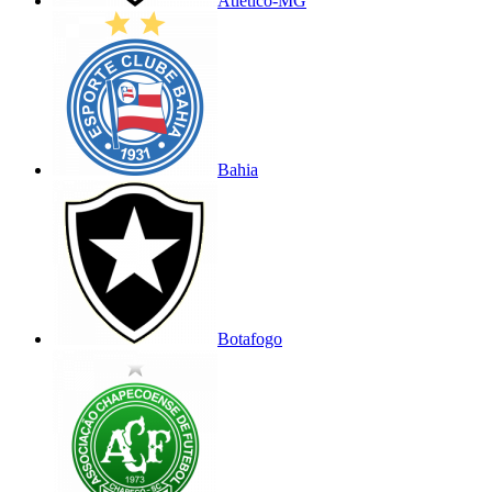
Atlético-MG
Bahia
Botafogo