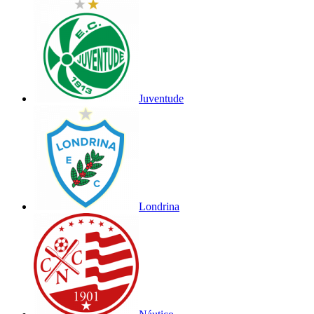
Juventude
Londrina