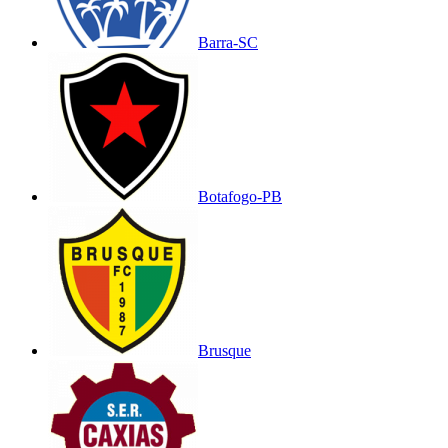
Barra-SC
Botafogo-PB
Brusque