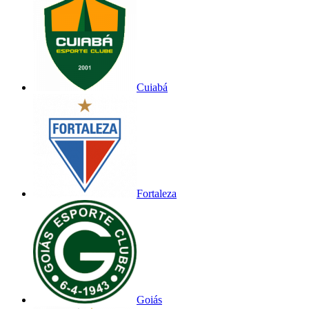
Cuiabá
Fortaleza
Goiás