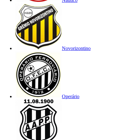
Náutico
Novorizontino
Operário