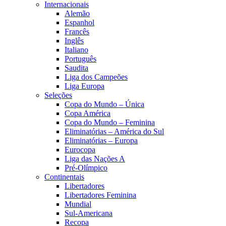
Internacionais
Alemão
Espanhol
Francês
Inglês
Italiano
Português
Saudita
Liga dos Campeões
Liga Europa
Seleções
Copa do Mundo – Única
Copa América
Copa do Mundo – Feminina
Eliminatórias – América do Sul
Eliminatórias – Europa
Eurocopa
Liga das Nações A
Pré-Olímpico
Continentais
Libertadores
Libertadores Feminina
Mundial
Sul-Americana
Recopa