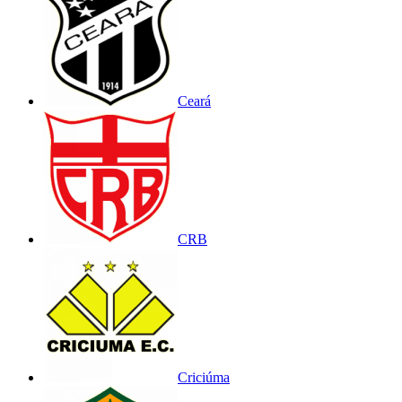
Ceará
CRB
Criciúma