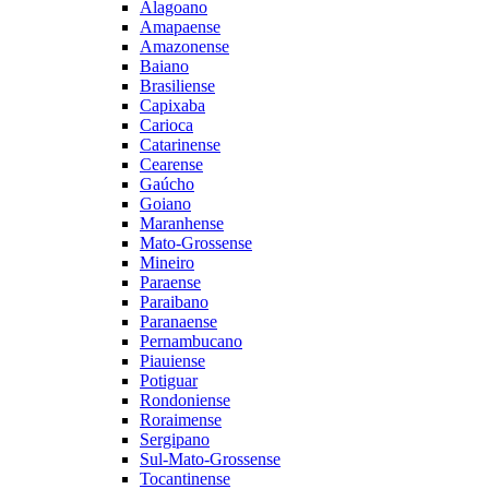
Alagoano
Amapaense
Amazonense
Baiano
Brasiliense
Capixaba
Carioca
Catarinense
Cearense
Gaúcho
Goiano
Maranhense
Mato-Grossense
Mineiro
Paraense
Paraibano
Paranaense
Pernambucano
Piauiense
Potiguar
Rondoniense
Roraimense
Sergipano
Sul-Mato-Grossense
Tocantinense