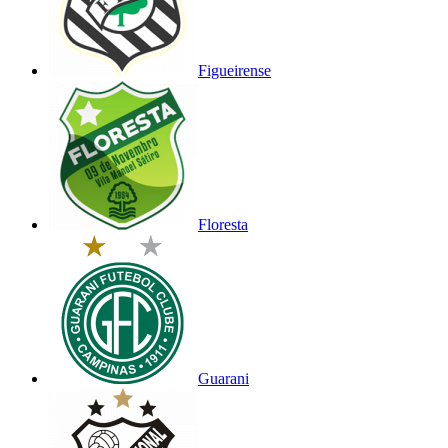
Figueirense
Floresta
Guarani