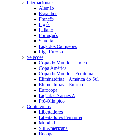
Internacionais
Alemão
Espanhol
Francês
Inglês
Italiano
Português
Saudita
Liga dos Campeões
Liga Europa
Seleções
Copa do Mundo – Única
Copa América
Copa do Mundo – Feminina
Eliminatórias – América do Sul
Eliminatórias – Europa
Eurocopa
Liga das Nações A
Pré-Olímpico
Continentais
Libertadores
Libertadores Feminina
Mundial
Sul-Americana
Recopa