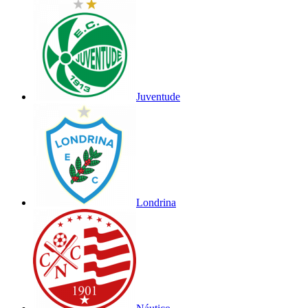
Juventude
Londrina