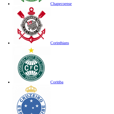
Chapecoense
Corinthians
Coritiba