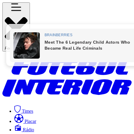
Fechar Menu
Times
Placar
Rádio