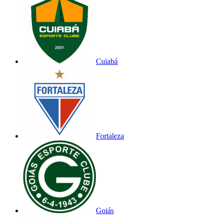
Cuiabá
Fortaleza
Goiás