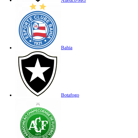
Atlético-MG
Bahia
Botafogo