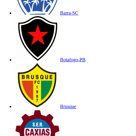
Barra-SC
Botafogo-PB
Brusque