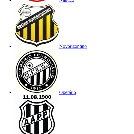
Náutico
Novorizontino
Operário