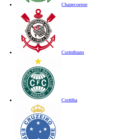
Chapecoense
Corinthians
Coritiba