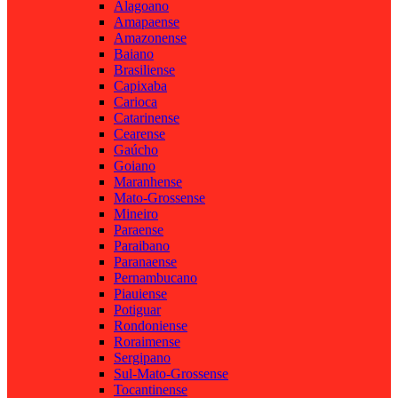
Alagoano
Amapaense
Amazonense
Baiano
Brasiliense
Capixaba
Carioca
Catarinense
Cearense
Gaúcho
Goiano
Maranhense
Mato-Grossense
Mineiro
Paraense
Paraibano
Paranaense
Pernambucano
Piauiense
Potiguar
Rondoniense
Roraimense
Sergipano
Sul-Mato-Grossense
Tocantinense