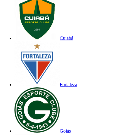
Cuiabá
Fortaleza
Goiás