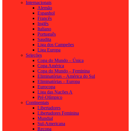
Internacionais
Alemão
Espanhol
Francês
Inglês
Italiano
Português
Saudita
Liga dos Campeões
Liga Europa
Seleções
Copa do Mundo – Única
Copa América
Copa do Mundo – Feminina
Eliminatórias – América do Sul
Eliminatórias – Europa
Eurocopa
Liga das Nações A
Pré-Olímpico
Continentais
Libertadores
Libertadores Feminina
Mundial
Sul-Americana
Recopa