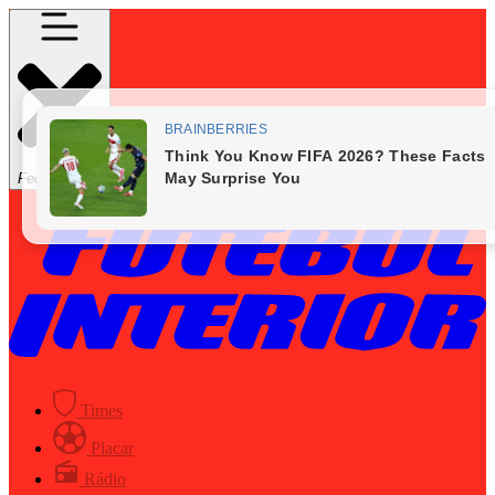
Fechar Menu
Times
Placar
Rádio