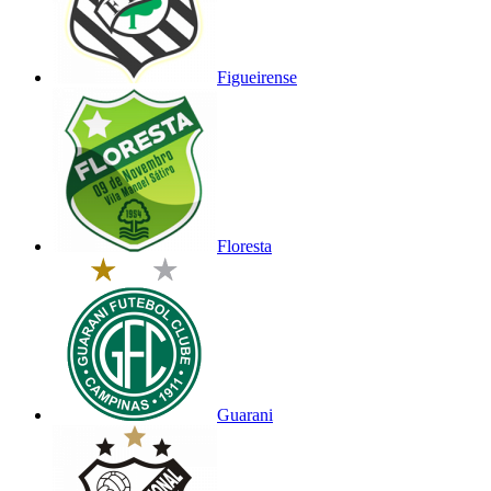
Figueirense
Floresta
Guarani