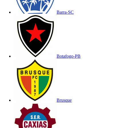
Barra-SC
Botafogo-PB
Brusque