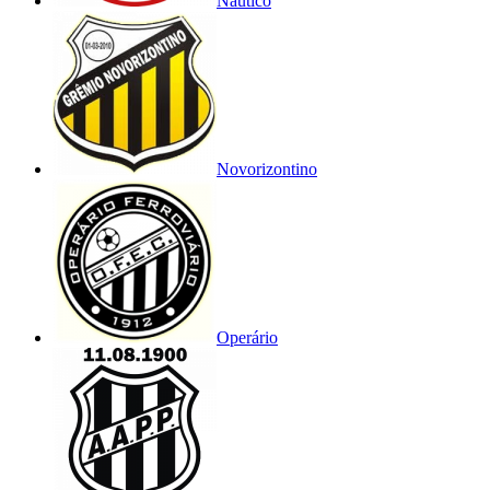
Náutico
Novorizontino
Operário