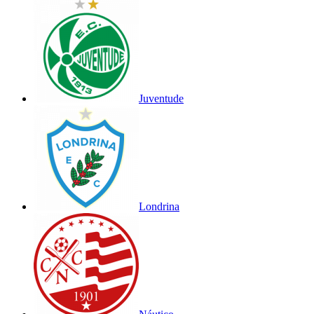
Juventude
Londrina