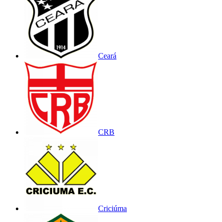
Ceará
CRB
Criciúma