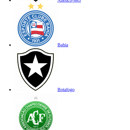
Atlético-MG
Bahia
Botafogo