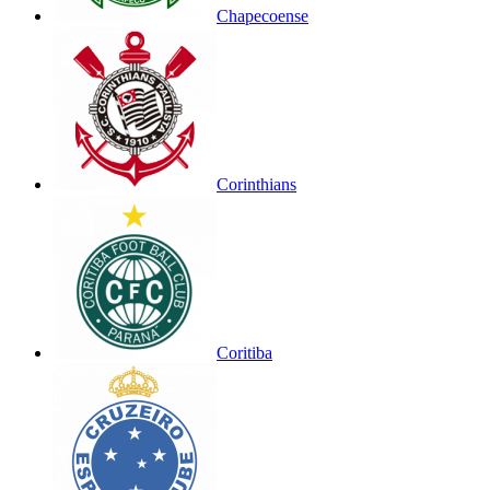
Chapecoense
Corinthians
Coritiba