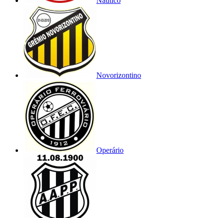
Náutico
Novorizontino
Operário