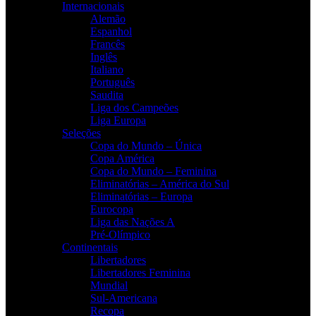
Internacionais
Alemão
Espanhol
Francês
Inglês
Italiano
Português
Saudita
Liga dos Campeões
Liga Europa
Seleções
Copa do Mundo – Única
Copa América
Copa do Mundo – Feminina
Eliminatórias – América do Sul
Eliminatórias – Europa
Eurocopa
Liga das Nações A
Pré-Olímpico
Continentais
Libertadores
Libertadores Feminina
Mundial
Sul-Americana
Recopa