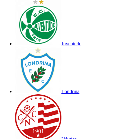
Juventude
Londrina