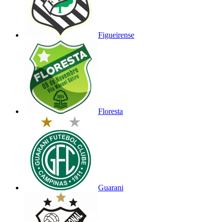
Figueirense
Floresta
Guarani