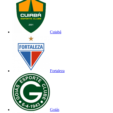
Cuiabá
Fortaleza
Goiás