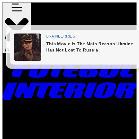
Fechar Menu
Times
Placar
Rádio