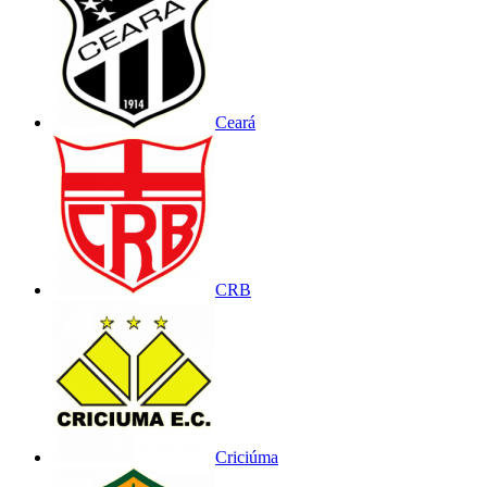
Ceará
CRB
Criciúma