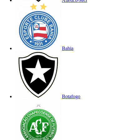
Atlético-MG
Bahia
Botafogo