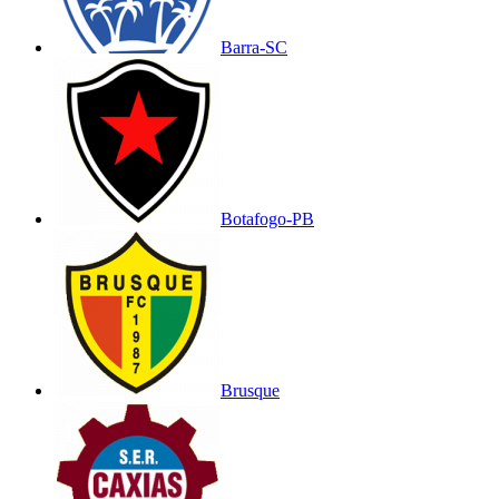
Barra-SC
Botafogo-PB
Brusque