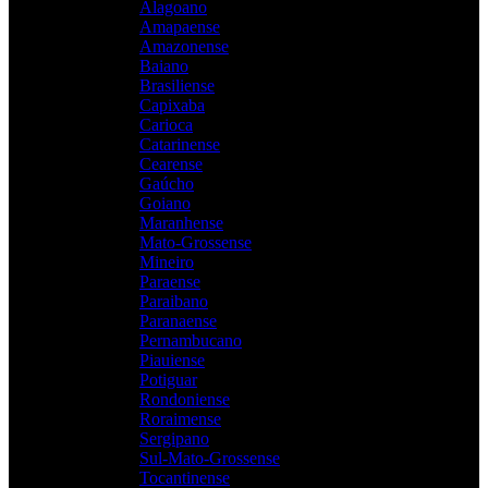
Alagoano
Amapaense
Amazonense
Baiano
Brasiliense
Capixaba
Carioca
Catarinense
Cearense
Gaúcho
Goiano
Maranhense
Mato-Grossense
Mineiro
Paraense
Paraibano
Paranaense
Pernambucano
Piauiense
Potiguar
Rondoniense
Roraimense
Sergipano
Sul-Mato-Grossense
Tocantinense