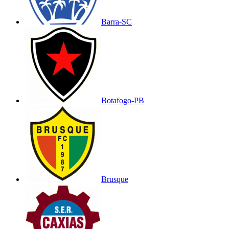
Barra-SC
Botafogo-PB
Brusque