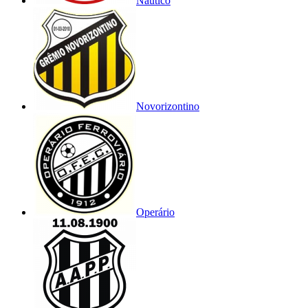
Náutico
Novorizontino
Operário