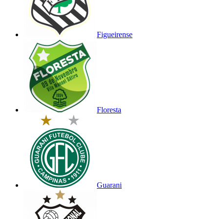
Figueirense
Floresta
Guarani