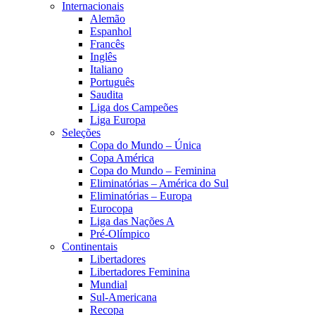
Internacionais
Alemão
Espanhol
Francês
Inglês
Italiano
Português
Saudita
Liga dos Campeões
Liga Europa
Seleções
Copa do Mundo – Única
Copa América
Copa do Mundo – Feminina
Eliminatórias – América do Sul
Eliminatórias – Europa
Eurocopa
Liga das Nações A
Pré-Olímpico
Continentais
Libertadores
Libertadores Feminina
Mundial
Sul-Americana
Recopa