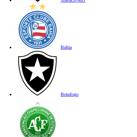
Atlético-MG
Bahia
Botafogo