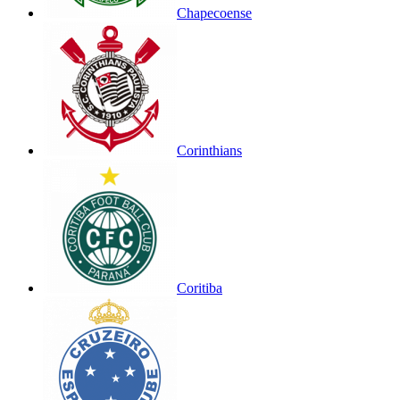
Chapecoense
Corinthians
Coritiba