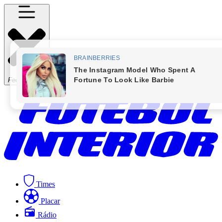
Fechar Menu
Times
Placar
Rádio