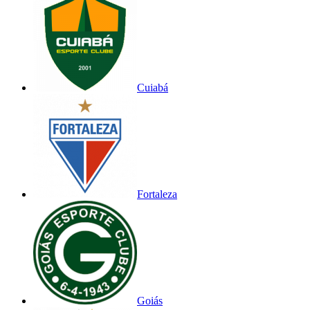
Cuiabá
Fortaleza
Goiás