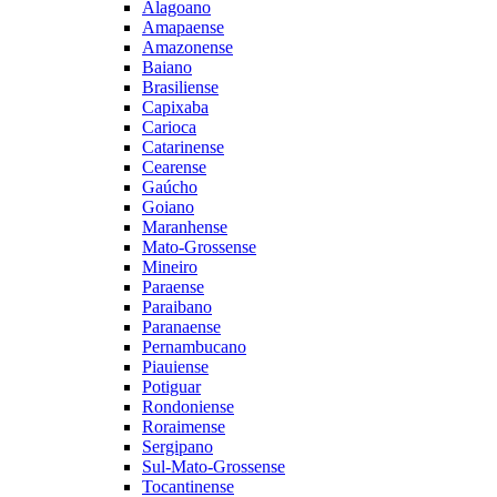
Alagoano
Amapaense
Amazonense
Baiano
Brasiliense
Capixaba
Carioca
Catarinense
Cearense
Gaúcho
Goiano
Maranhense
Mato-Grossense
Mineiro
Paraense
Paraibano
Paranaense
Pernambucano
Piauiense
Potiguar
Rondoniense
Roraimense
Sergipano
Sul-Mato-Grossense
Tocantinense