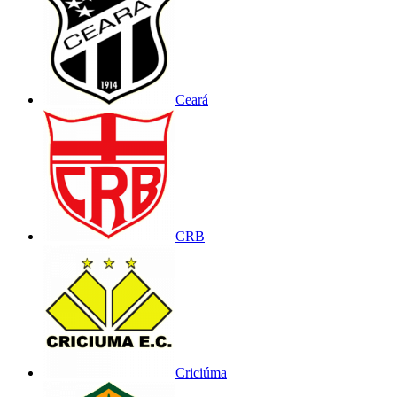
Ceará
CRB
Criciúma