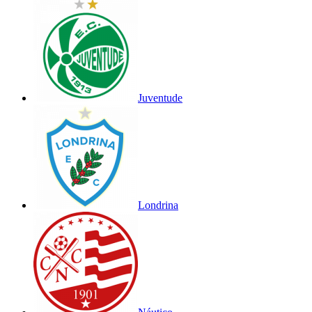
Juventude
Londrina