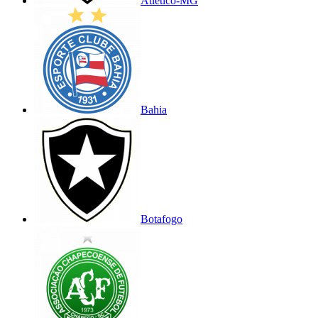
Atlético-MG
Bahia
Botafogo