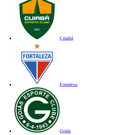
Cuiabá
Fortaleza
Goiás