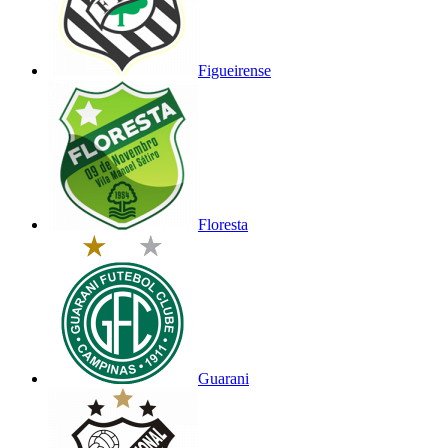
Figueirense
Floresta
Guarani