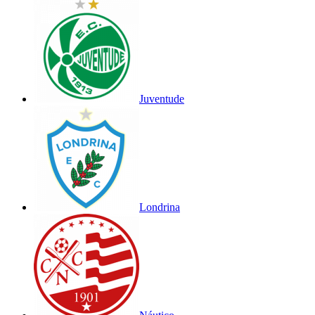
Juventude
Londrina