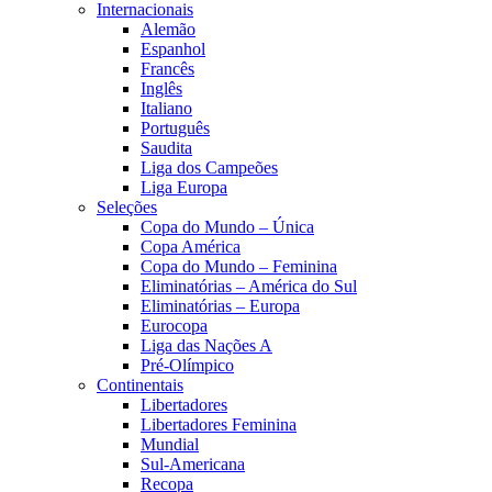
Internacionais
Alemão
Espanhol
Francês
Inglês
Italiano
Português
Saudita
Liga dos Campeões
Liga Europa
Seleções
Copa do Mundo – Única
Copa América
Copa do Mundo – Feminina
Eliminatórias – América do Sul
Eliminatórias – Europa
Eurocopa
Liga das Nações A
Pré-Olímpico
Continentais
Libertadores
Libertadores Feminina
Mundial
Sul-Americana
Recopa