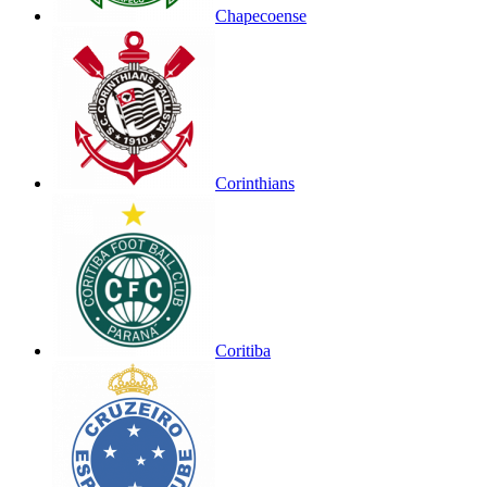
Chapecoense
Corinthians
Coritiba