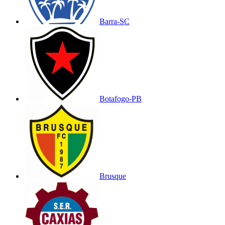
Barra-SC
Botafogo-PB
Brusque