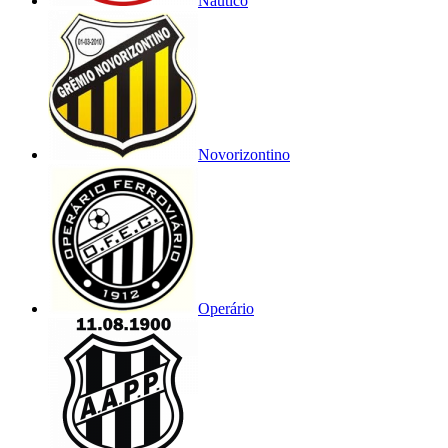
Náutico
Novorizontino
Operário