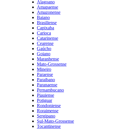
Alagoano
Amapaense
Amazonense
Baiano
Brasiliense
Capixaba
Carioca
Catarinense
Cearense
Gaúcho
Goiano
Maranhense
Mato-Grossense
Mineiro
Paraense
Paraibano
Paranaense
Pernambucano
Piauiense
Potiguar
Rondoniense
Roraimense
Sergipano
Sul-Mato-Grossense
Tocantinense