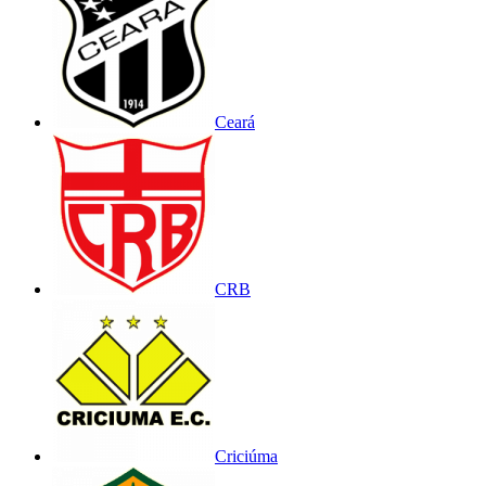
Ceará
CRB
Criciúma