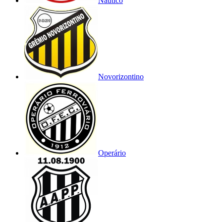
Náutico
Novorizontino
Operário