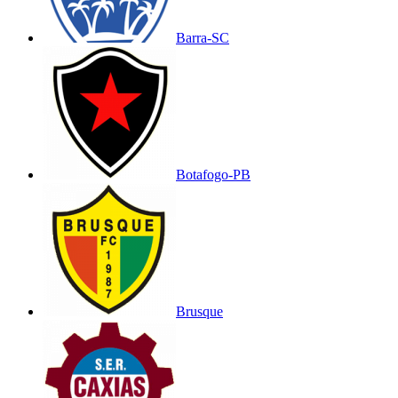
Barra-SC
Botafogo-PB
Brusque