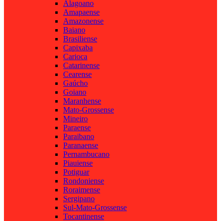
Alagoano
Amapaense
Amazonense
Baiano
Brasiliense
Capixaba
Carioca
Catarinense
Cearense
Gaúcho
Goiano
Maranhense
Mato-Grossense
Mineiro
Paraense
Paraibano
Paranaense
Pernambucano
Piauiense
Potiguar
Rondoniense
Roraimense
Sergipano
Sul-Mato-Grossense
Tocantinense