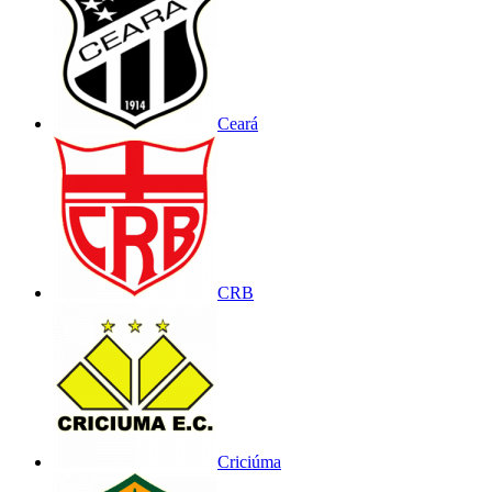
Ceará
CRB
Criciúma