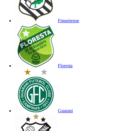
Figueirense
Floresta
Guarani