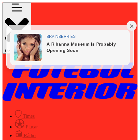
Fechar Menu
Times
Placar
Rádio