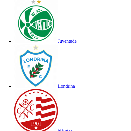
Juventude
Londrina