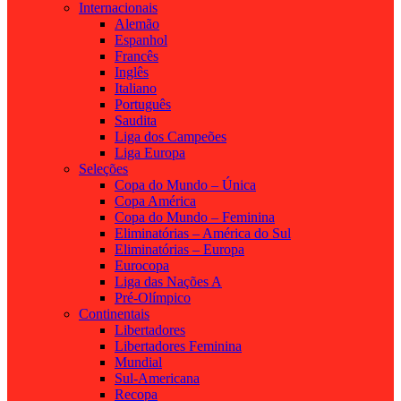
Internacionais
Alemão
Espanhol
Francês
Inglês
Italiano
Português
Saudita
Liga dos Campeões
Liga Europa
Seleções
Copa do Mundo – Única
Copa América
Copa do Mundo – Feminina
Eliminatórias – América do Sul
Eliminatórias – Europa
Eurocopa
Liga das Nações A
Pré-Olímpico
Continentais
Libertadores
Libertadores Feminina
Mundial
Sul-Americana
Recopa