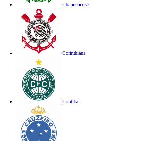
Chapecoense
Corinthians
Coritiba