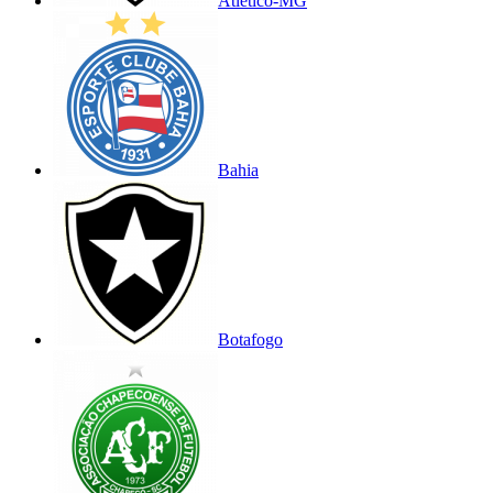
Atlético-MG
Bahia
Botafogo