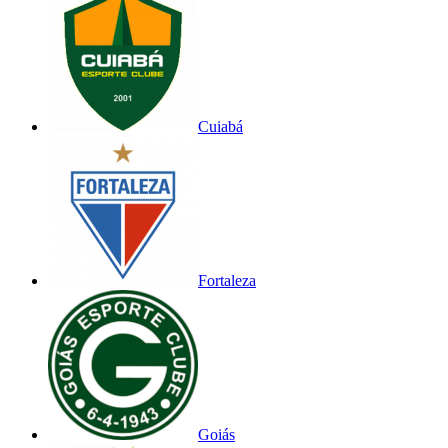
Cuiabá
Fortaleza
Goiás