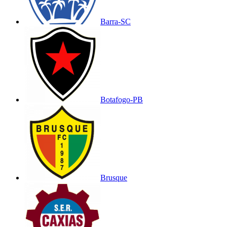
Barra-SC
Botafogo-PB
Brusque