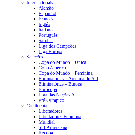
Internacionais
Alemão
Espanhol
Francês
Inglês
Italiano
Português
Saudita
Liga dos Campeões
Liga Europa
Seleções
Copa do Mundo – Única
Copa América
Copa do Mundo – Feminina
Eliminatórias – América do Sul
Eliminatórias – Europa
Eurocopa
Liga das Nações A
Pré-Olímpico
Continentais
Libertadores
Libertadores Feminina
Mundial
Sul-Americana
Recopa