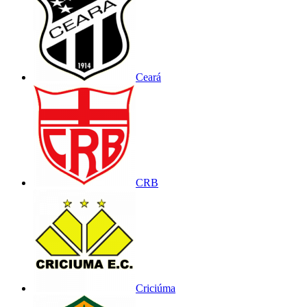
Ceará
CRB
Criciúma