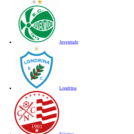
Juventude
Londrina