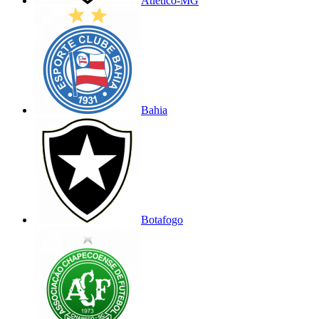
Atlético-MG
Bahia
Botafogo