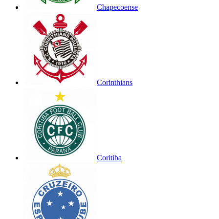
Chapecoense
Corinthians
Coritiba