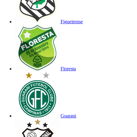
Figueirense
Floresta
Guarani