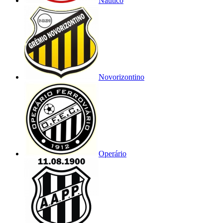
Náutico
Novorizontino
Operário