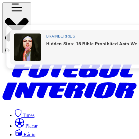
Fechar Menu
Times
Placar
Rádio