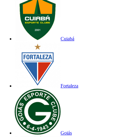
Cuiabá
Fortaleza
Goiás