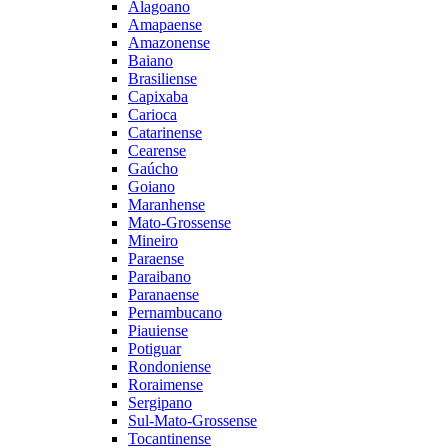
Alagoano
Amapaense
Amazonense
Baiano
Brasiliense
Capixaba
Carioca
Catarinense
Cearense
Gaúcho
Goiano
Maranhense
Mato-Grossense
Mineiro
Paraense
Paraibano
Paranaense
Pernambucano
Piauiense
Potiguar
Rondoniense
Roraimense
Sergipano
Sul-Mato-Grossense
Tocantinense