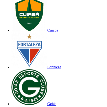
Cuiabá
Fortaleza
Goiás