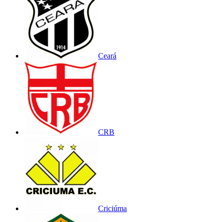
Ceará
CRB
Criciúma