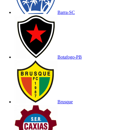
Barra-SC
Botafogo-PB
Brusque