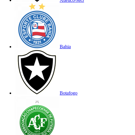
Atlético-MG
Bahia
Botafogo