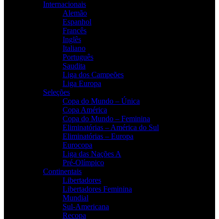
Internacionais
Alemão
Espanhol
Francês
Inglês
Italiano
Português
Saudita
Liga dos Campeões
Liga Europa
Seleções
Copa do Mundo – Única
Copa América
Copa do Mundo – Feminina
Eliminatórias – América do Sul
Eliminatórias – Europa
Eurocopa
Liga das Nações A
Pré-Olímpico
Continentais
Libertadores
Libertadores Feminina
Mundial
Sul-Americana
Recopa