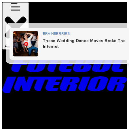
Fechar Menu
Times
Placar
Rádio