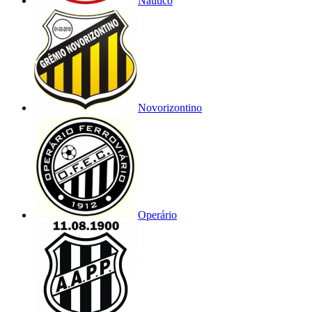
Náutico
Novorizontino
Operário