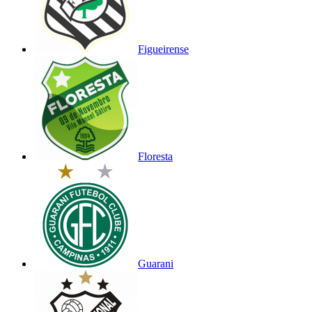
Figueirense
Floresta
Guarani