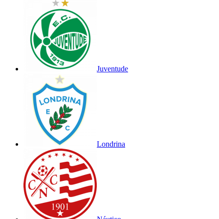
Juventude
Londrina