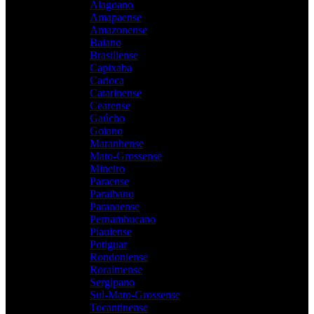
Alagoano
Amapaense
Amazonense
Baiano
Brasiliense
Capixaba
Carioca
Catarinense
Cearense
Gaúcho
Goiano
Maranhense
Mato-Grossense
Mineiro
Paraense
Paraibano
Paranaense
Pernambucano
Piauiense
Potiguar
Rondoniense
Roraimense
Sergipano
Sul-Mato-Grossense
Tocantinense