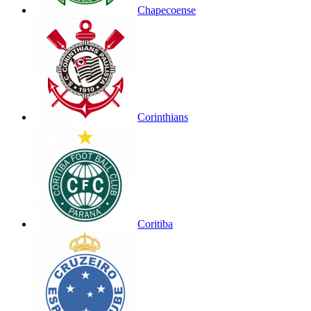
Chapecoense
Corinthians
Coritiba