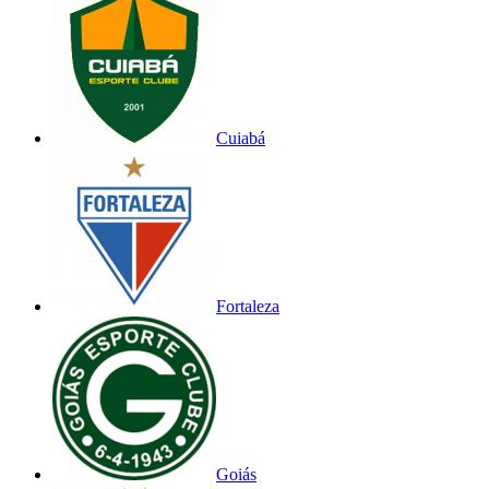
Cuiabá
Fortaleza
Goiás