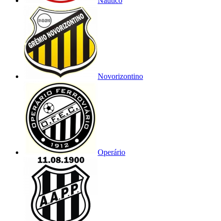
Náutico
Novorizontino
Operário