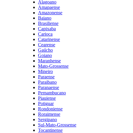
Alagoano
Amapaense
Amazonense
Baiano
Brasiliense
Capixaba
Carioca
Catarinense
Cearense
Gaúcho
Goiano
Maranhense
Mato-Grossense
Mineiro
Paraense
Paraibano
Paranaense
Pernambucano
Piauiense
Potiguar
Rondoniense
Roraimense
Sergipano
Sul-Mato-Grossense
Tocantinense