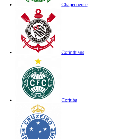
Chapecoense
Corinthians
Coritiba