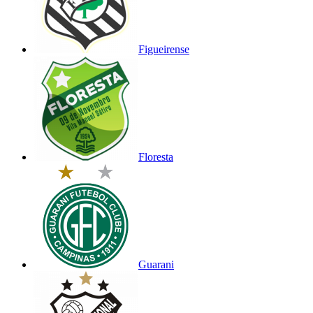
Figueirense
Floresta
Guarani