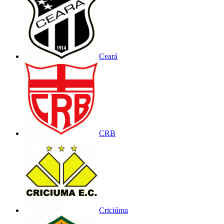
Ceará
CRB
Criciúma