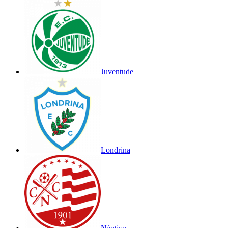
Juventude
Londrina