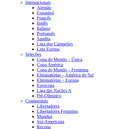
Internacionais
Alemão
Espanhol
Francês
Inglês
Italiano
Português
Saudita
Liga dos Campeões
Liga Europa
Seleções
Copa do Mundo – Única
Copa América
Copa do Mundo – Feminina
Eliminatórias – América do Sul
Eliminatórias – Europa
Eurocopa
Liga das Nações A
Pré-Olímpico
Continentais
Libertadores
Libertadores Feminina
Mundial
Sul-Americana
Recopa