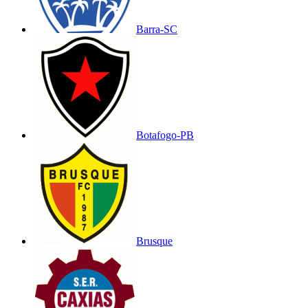
Barra-SC
Botafogo-PB
Brusque