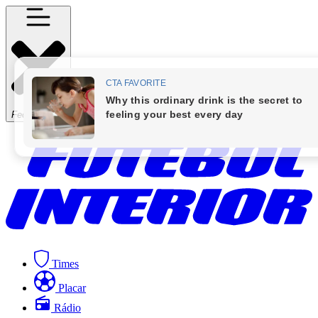
Fechar Menu
Times
Placar
Rádio