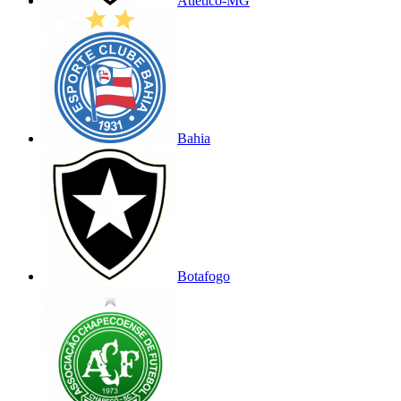
Atlético-MG
Bahia
Botafogo