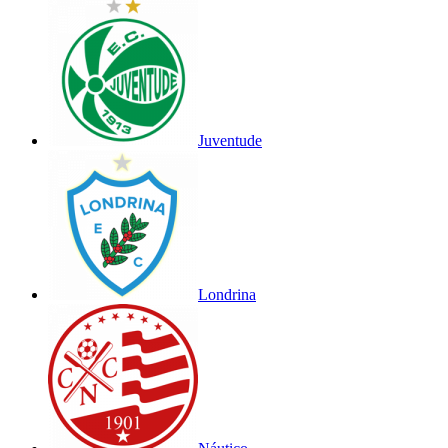
Juventude
Londrina