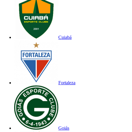
Cuiabá
Fortaleza
Goiás