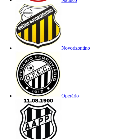
Náutico
Novorizontino
Operário