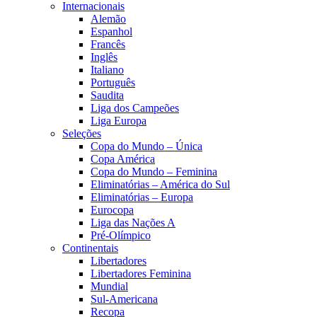
Internacionais
Alemão
Espanhol
Francês
Inglês
Italiano
Português
Saudita
Liga dos Campeões
Liga Europa
Seleções
Copa do Mundo – Única
Copa América
Copa do Mundo – Feminina
Eliminatórias – América do Sul
Eliminatórias – Europa
Eurocopa
Liga das Nações A
Pré-Olímpico
Continentais
Libertadores
Libertadores Feminina
Mundial
Sul-Americana
Recopa