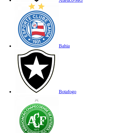
Atlético-MG
Bahia
Botafogo