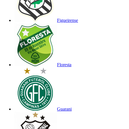
Figueirense
Floresta
Guarani