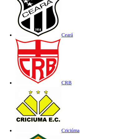
Ceará
CRB
Criciúma