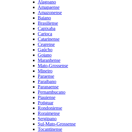
Alagoano
Amapaense
Amazonense
Baiano
Brasiliense
Capixaba
Carioca
Catarinense
Cearense
Gaúcho
Goiano
Maranhense
Mato-Grossense
Mineiro
Paraense
Paraibano
Paranaense
Pernambucano
Piauiense
Potiguar
Rondoniense
Roraimense
Sergipano
Sul-Mato-Grossense
Tocantinense