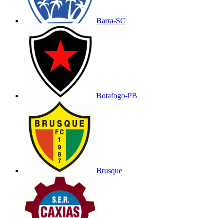
Barra-SC
Botafogo-PB
Brusque