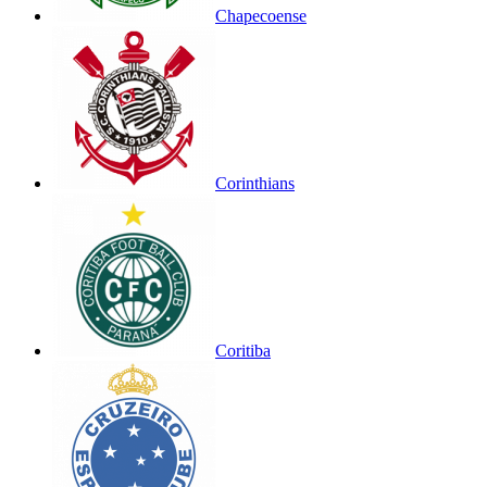
Chapecoense
Corinthians
Coritiba