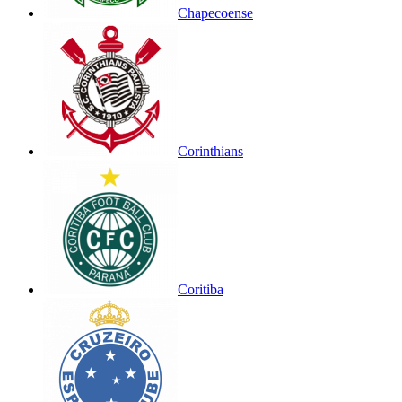
Chapecoense
Corinthians
Coritiba