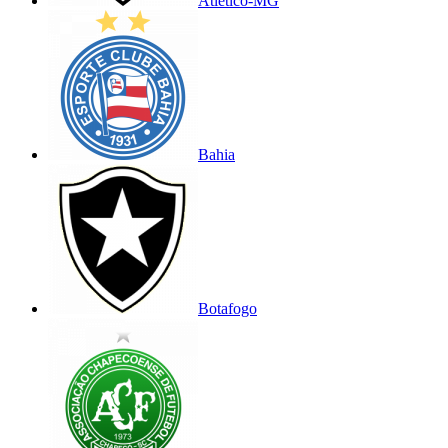
Atlético-MG
Bahia
Botafogo