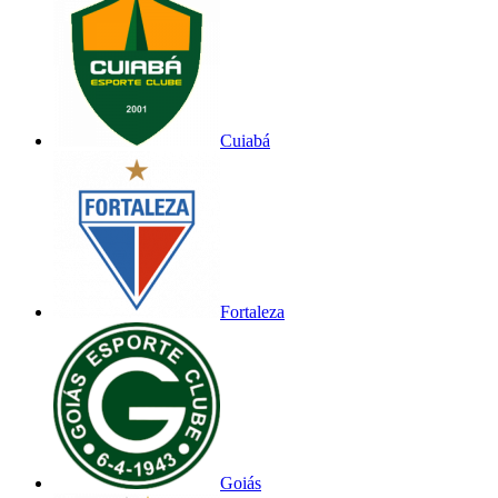
Cuiabá
Fortaleza
Goiás