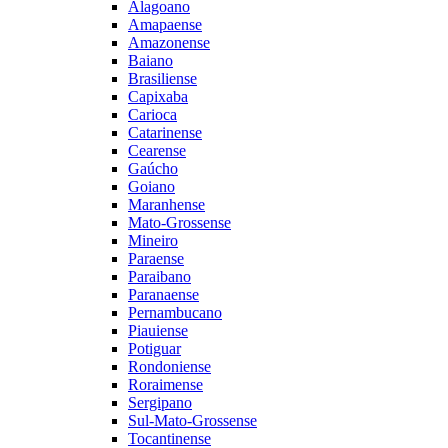
Alagoano
Amapaense
Amazonense
Baiano
Brasiliense
Capixaba
Carioca
Catarinense
Cearense
Gaúcho
Goiano
Maranhense
Mato-Grossense
Mineiro
Paraense
Paraibano
Paranaense
Pernambucano
Piauiense
Potiguar
Rondoniense
Roraimense
Sergipano
Sul-Mato-Grossense
Tocantinense