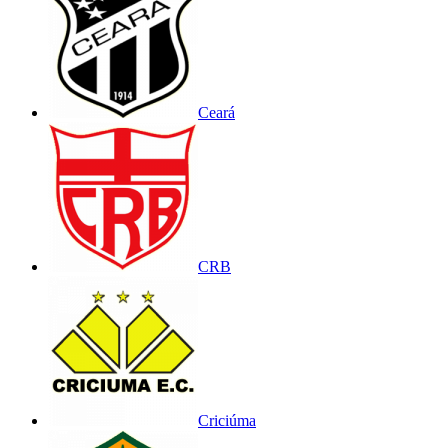
Ceará
CRB
Criciúma