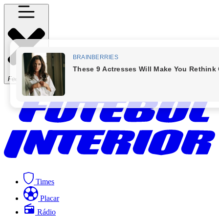
Fechar Menu
Times
Placar
Rádio