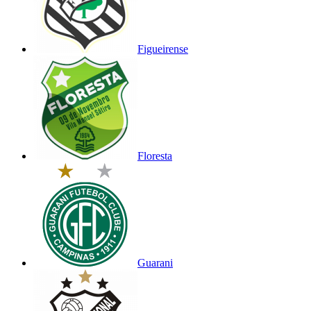
Figueirense
Floresta
Guarani