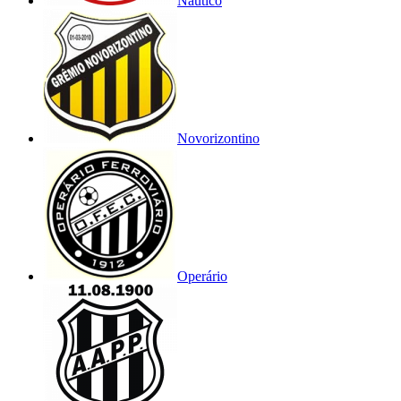
Náutico
Novorizontino
Operário