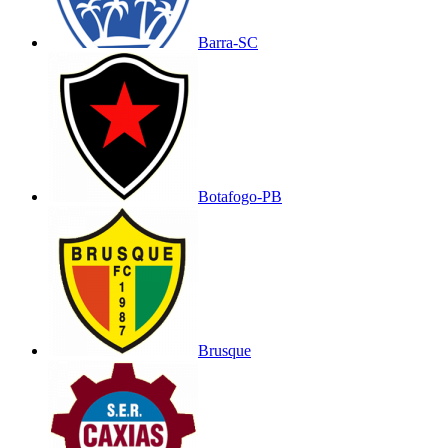
Barra-SC
Botafogo-PB
Brusque