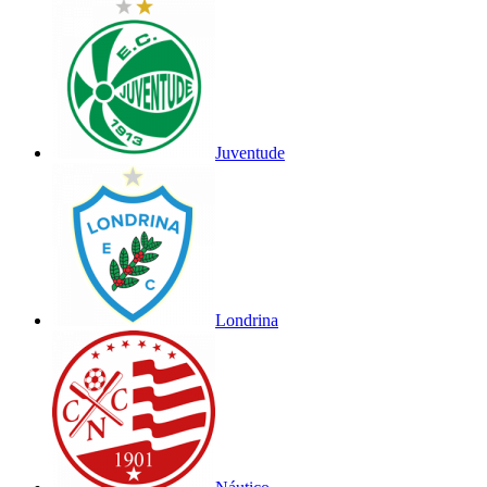
Juventude
Londrina