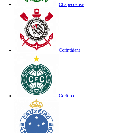
Chapecoense
Corinthians
Coritiba