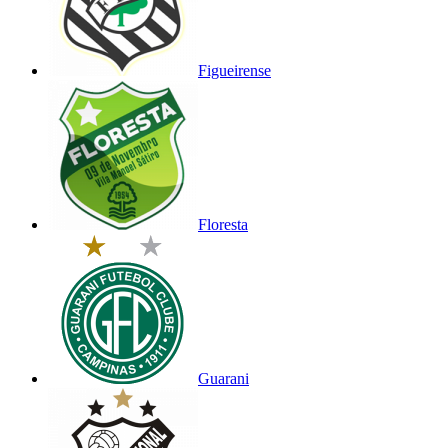
Figueirense
Floresta
Guarani