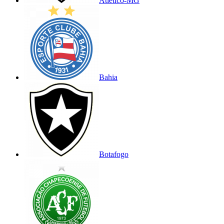
Atlético-MG
Bahia
Botafogo