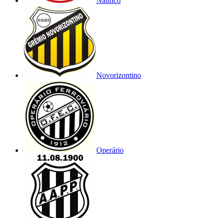
Náutico
Novorizontino
Operário