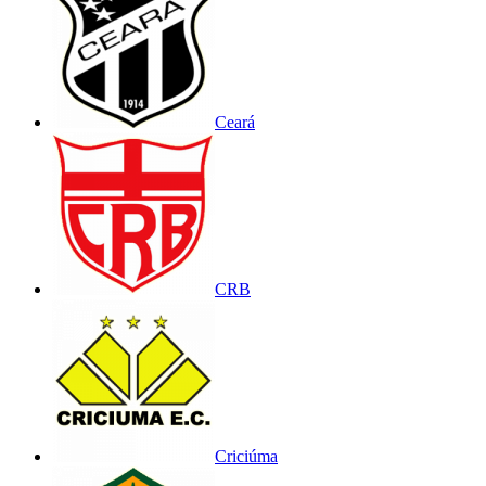
Ceará
CRB
Criciúma