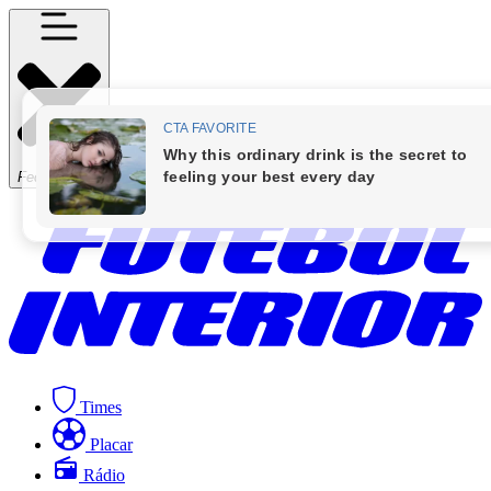
Fechar Menu
Times
Placar
Rádio