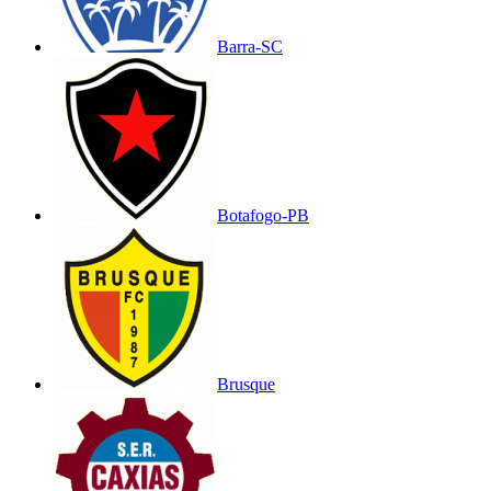
Barra-SC
Botafogo-PB
Brusque