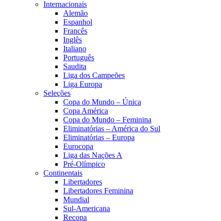
Internacionais
Alemão
Espanhol
Francês
Inglês
Italiano
Português
Saudita
Liga dos Campeões
Liga Europa
Seleções
Copa do Mundo – Única
Copa América
Copa do Mundo – Feminina
Eliminatórias – América do Sul
Eliminatórias – Europa
Eurocopa
Liga das Nações A
Pré-Olímpico
Continentais
Libertadores
Libertadores Feminina
Mundial
Sul-Americana
Recopa