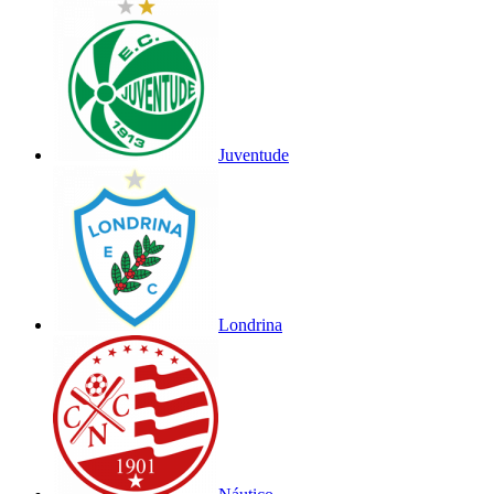
Juventude
Londrina