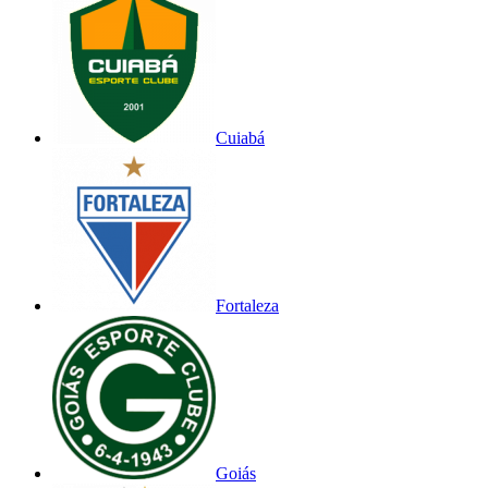
Cuiabá
Fortaleza
Goiás