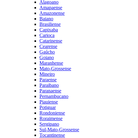
Alagoano
Amapaense
Amazonense
Baiano
Brasiliense
Capixaba
Carioca
Catarinense
Cearense
Gaúcho
Goiano
Maranhense
Mato-Grossense
Mineiro
Paraense
Paraibano
Paranaense
Pernambucano
Piauiense
Potiguar
Rondoniense
Roraimense
Sergipano
Sul-Mato-Grossense
Tocantinense