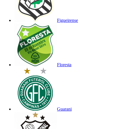
Figueirense
Floresta
Guarani