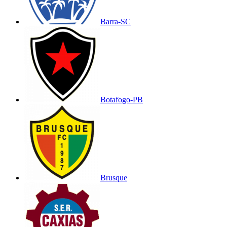
Barra-SC
Botafogo-PB
Brusque