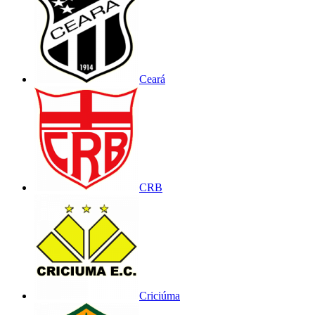
Ceará
CRB
Criciúma