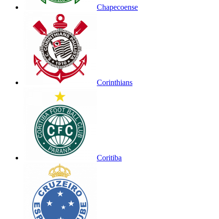
Chapecoense
Corinthians
Coritiba