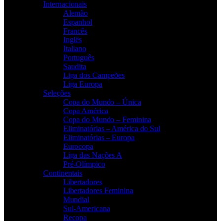
Internacionais
Alemão
Espanhol
Francês
Inglês
Italiano
Português
Saudita
Liga dos Campeões
Liga Europa
Seleções
Copa do Mundo – Única
Copa América
Copa do Mundo – Feminina
Eliminatórias – América do Sul
Eliminatórias – Europa
Eurocopa
Liga das Nações A
Pré-Olímpico
Continentais
Libertadores
Libertadores Feminina
Mundial
Sul-Americana
Recopa