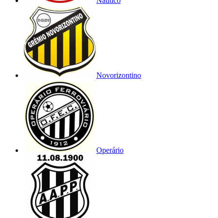
Náutico
Novorizontino
Operário