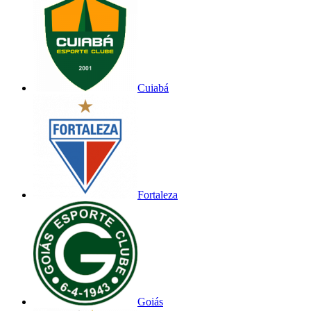
Cuiabá
Fortaleza
Goiás