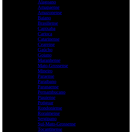
Alagoano
Amapaense
Amazonense
Baiano
Brasiliense
Capixaba
Carioca
Catarinense
Cearense
Gaúcho
Goiano
Maranhense
Mato-Grossense
Mineiro
Paraense
Paraibano
Paranaense
Pernambucano
Piauiense
Potiguar
Rondoniense
Roraimense
Sergipano
Sul-Mato-Grossense
Tocantinense