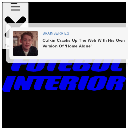
Fechar Menu
Times
Placar
Rádio