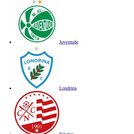
Juventude
Londrina