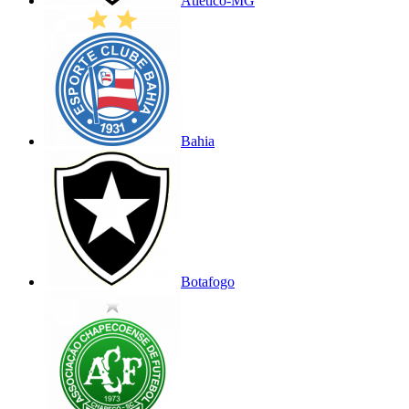
Atlético-MG
Bahia
Botafogo