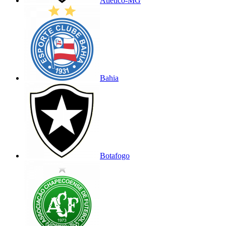
Atlético-MG
Bahia
Botafogo