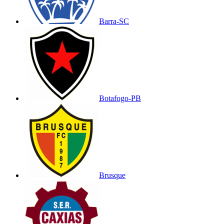
Barra-SC
Botafogo-PB
Brusque