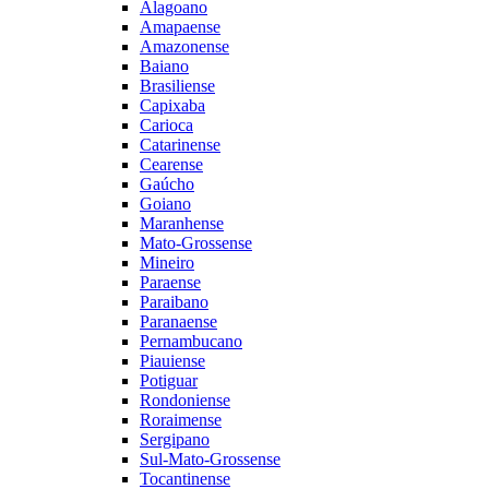
Alagoano
Amapaense
Amazonense
Baiano
Brasiliense
Capixaba
Carioca
Catarinense
Cearense
Gaúcho
Goiano
Maranhense
Mato-Grossense
Mineiro
Paraense
Paraibano
Paranaense
Pernambucano
Piauiense
Potiguar
Rondoniense
Roraimense
Sergipano
Sul-Mato-Grossense
Tocantinense