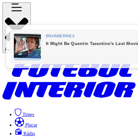
Fechar Menu
Times
Placar
Rádio