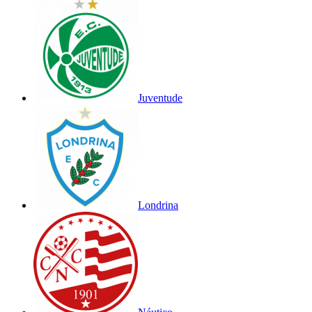
Juventude
Londrina