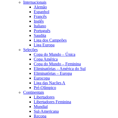
Internacionais
Alemão
Espanhol
Francês
Inglês
Italiano
Português
Saudita
Liga dos Campeões
Liga Europa
Seleções
Copa do Mundo – Única
Copa América
Copa do Mundo – Feminina
Eliminatórias – América do Sul
Eliminatórias – Europa
Eurocopa
Liga das Nações A
Pré-Olímpico
Continentais
Libertadores
Libertadores Feminina
Mundial
Sul-Americana
Recopa