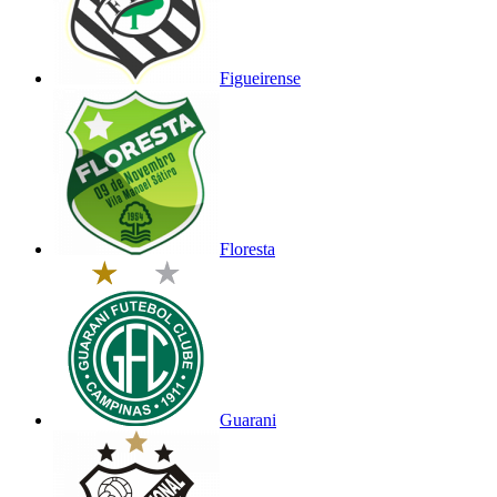
Figueirense
Floresta
Guarani