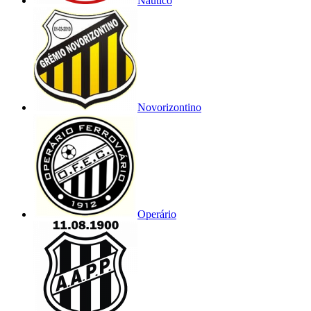
Náutico
Novorizontino
Operário