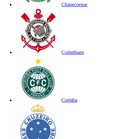
Chapecoense
Corinthians
Coritiba