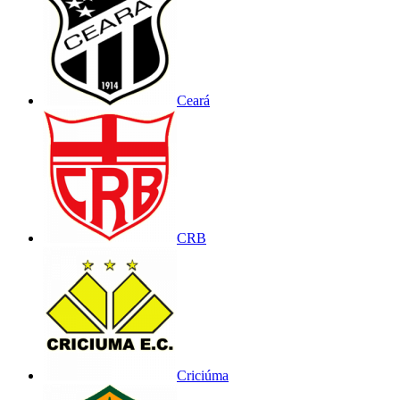
Ceará
CRB
Criciúma