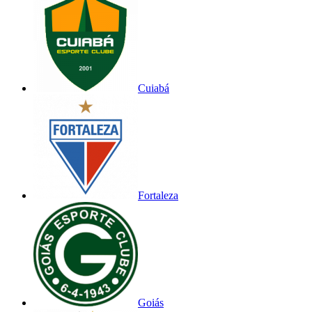
Cuiabá
Fortaleza
Goiás