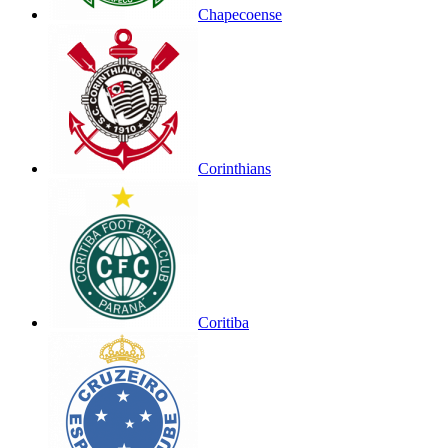
Chapecoense
Corinthians
Coritiba