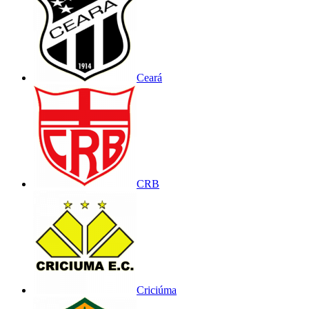
Ceará
CRB
Criciúma