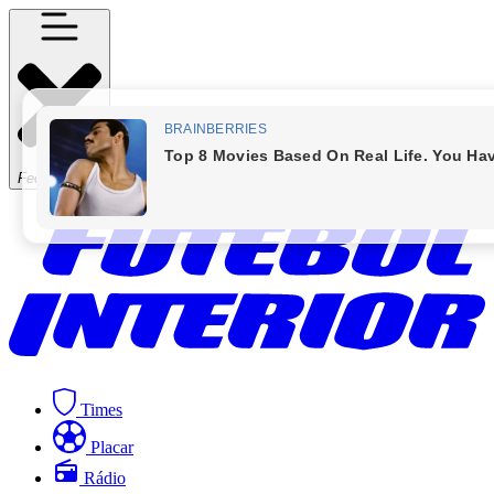
Fechar Menu
Times
Placar
Rádio