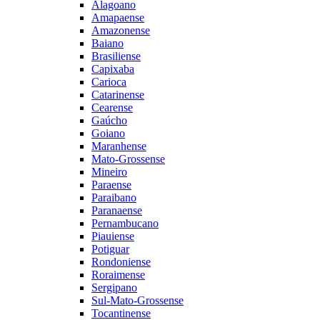
Alagoano
Amapaense
Amazonense
Baiano
Brasiliense
Capixaba
Carioca
Catarinense
Cearense
Gaúcho
Goiano
Maranhense
Mato-Grossense
Mineiro
Paraense
Paraibano
Paranaense
Pernambucano
Piauiense
Potiguar
Rondoniense
Roraimense
Sergipano
Sul-Mato-Grossense
Tocantinense