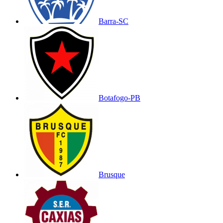
Barra-SC
Botafogo-PB
Brusque