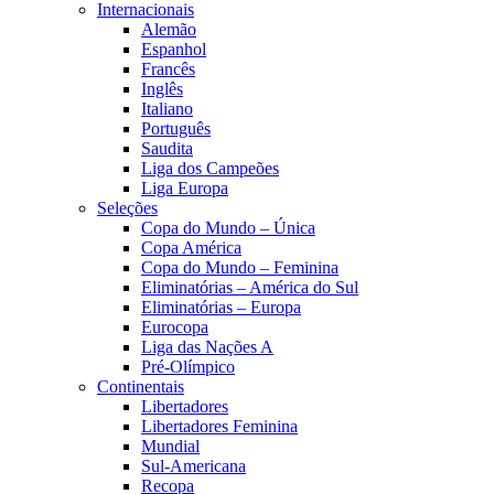
Internacionais
Alemão
Espanhol
Francês
Inglês
Italiano
Português
Saudita
Liga dos Campeões
Liga Europa
Seleções
Copa do Mundo – Única
Copa América
Copa do Mundo – Feminina
Eliminatórias – América do Sul
Eliminatórias – Europa
Eurocopa
Liga das Nações A
Pré-Olímpico
Continentais
Libertadores
Libertadores Feminina
Mundial
Sul-Americana
Recopa