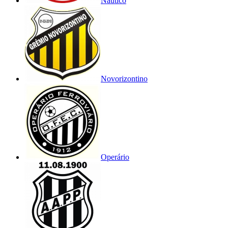
Náutico
Novorizontino
Operário