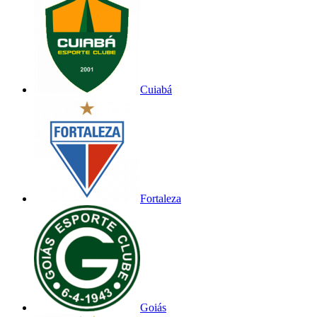
Cuiabá
Fortaleza
Goiás