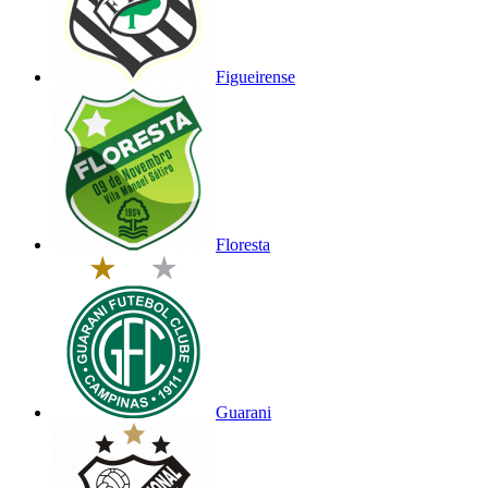
Figueirense
Floresta
Guarani