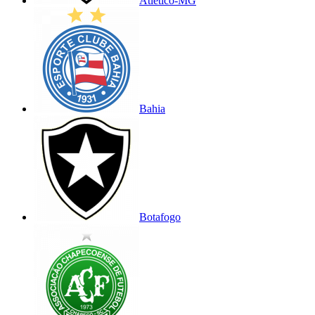
Atlético-MG
Bahia
Botafogo