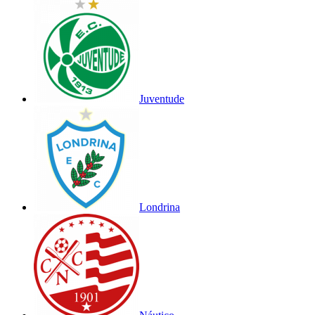
Juventude
Londrina