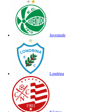
Juventude
Londrina