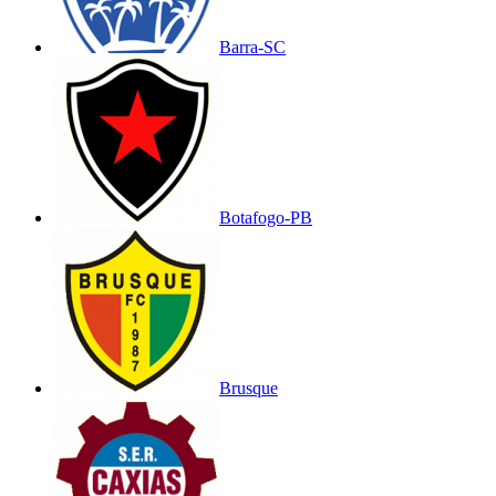
Barra-SC
Botafogo-PB
Brusque