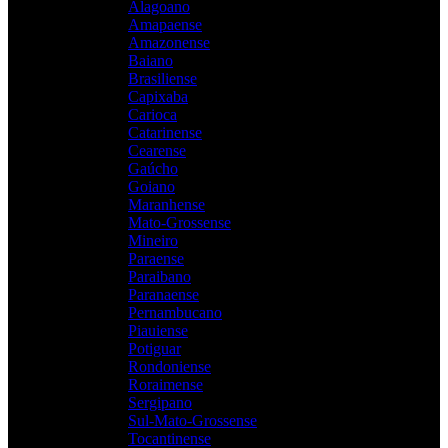
Alagoano
Amapaense
Amazonense
Baiano
Brasiliense
Capixaba
Carioca
Catarinense
Cearense
Gaúcho
Goiano
Maranhense
Mato-Grossense
Mineiro
Paraense
Paraibano
Paranaense
Pernambucano
Piauiense
Potiguar
Rondoniense
Roraimense
Sergipano
Sul-Mato-Grossense
Tocantinense