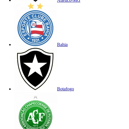
Atlético-MG
Bahia
Botafogo