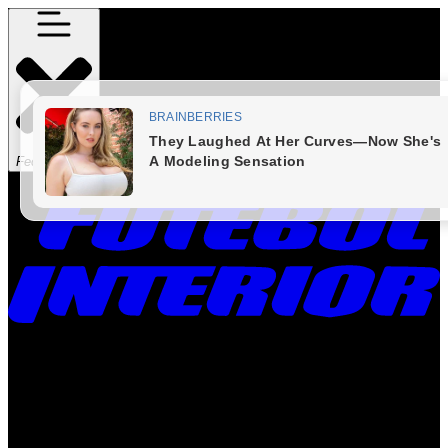
Fechar Menu
Times
Placar
Rádio