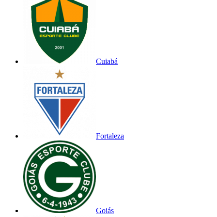
Cuiabá
Fortaleza
Goiás