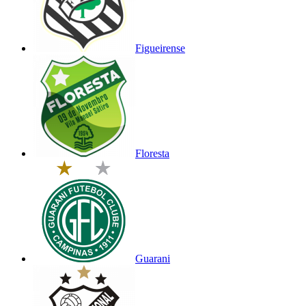
Figueirense
Floresta
Guarani