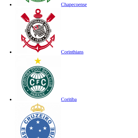
Chapecoense
Corinthians
Coritiba