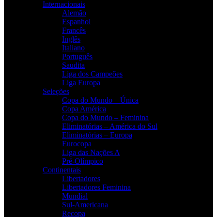
Internacionais
Alemão
Espanhol
Francês
Inglês
Italiano
Português
Saudita
Liga dos Campeões
Liga Europa
Seleções
Copa do Mundo – Única
Copa América
Copa do Mundo – Feminina
Eliminatórias – América do Sul
Eliminatórias – Europa
Eurocopa
Liga das Nações A
Pré-Olímpico
Continentais
Libertadores
Libertadores Feminina
Mundial
Sul-Americana
Recopa