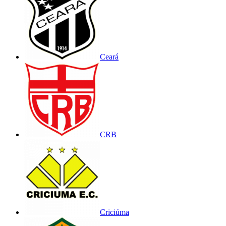
Ceará
CRB
Criciúma