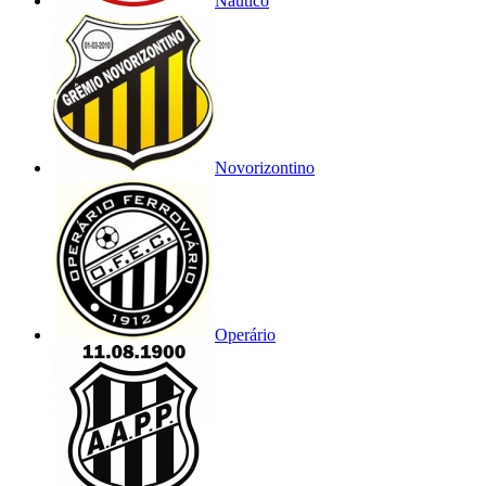
Náutico
Novorizontino
Operário