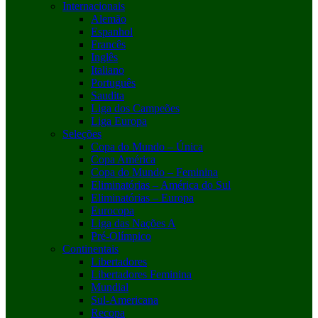
Internacionais
Alemão
Espanhol
Francês
Inglês
Italiano
Português
Saudita
Liga dos Campeões
Liga Europa
Seleções
Copa do Mundo – Única
Copa América
Copa do Mundo – Feminina
Eliminatórias – América do Sul
Eliminatórias – Europa
Eurocopa
Liga das Nações A
Pré-Olímpico
Continentais
Libertadores
Libertadores Feminina
Mundial
Sul-Americana
Recopa