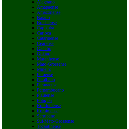
Alagoano
Amapaense
Amazonense
Baiano
Brasiliense
Capixaba
Carioca
Catarinense
Cearense
Gaúcho
Goiano
Maranhense
Mato-Grossense
Mineiro
Paraense
Paraibano
Paranaense
Pernambucano
Piauiense
Potiguar
Rondoniense
Roraimense
Sergipano
Sul-Mato-Grossense
Tocantinense