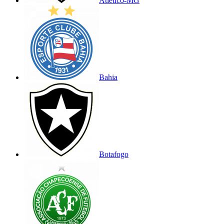
Atlético-MG
Bahia
Botafogo