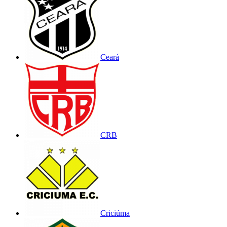
Ceará
CRB
Criciúma