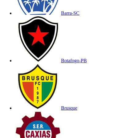
Barra-SC
Botafogo-PB
Brusque