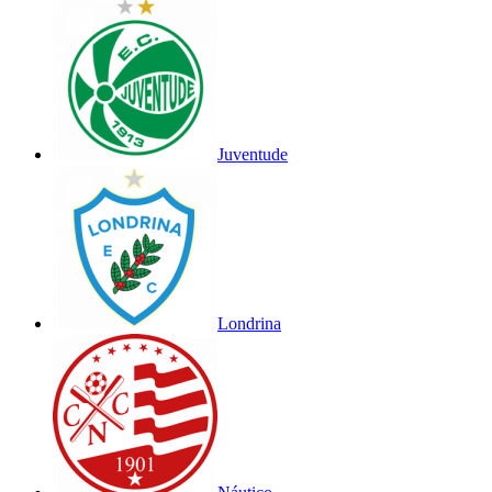
Juventude
Londrina