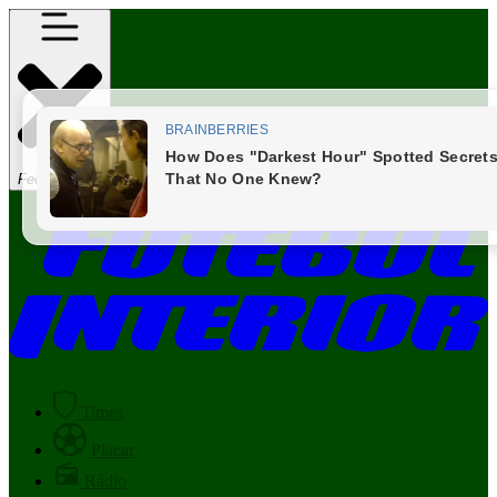
Fechar Menu
Times
Placar
Rádio