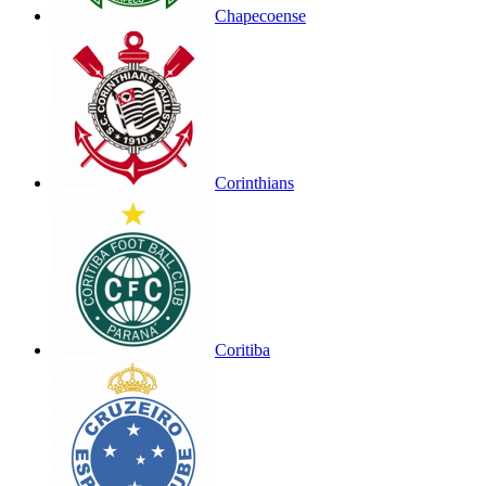
Chapecoense
Corinthians
Coritiba