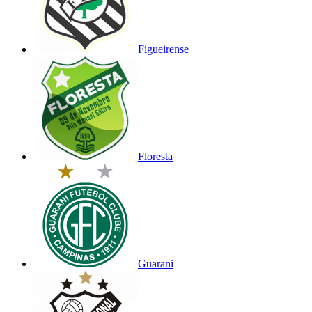
Figueirense
Floresta
Guarani