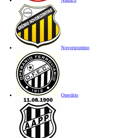
Náutico
Novorizontino
Operário