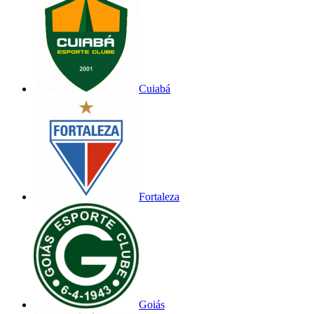
Cuiabá
Fortaleza
Goiás