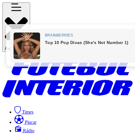
Fechar Menu
Times
Placar
Rádio