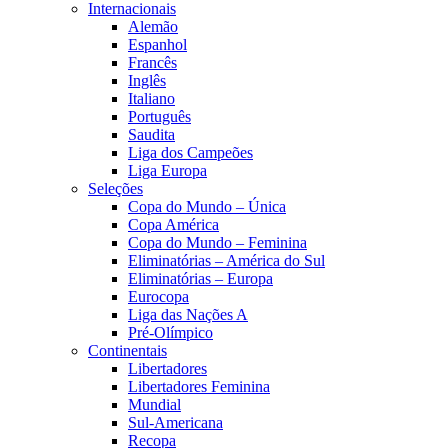
Internacionais
Alemão
Espanhol
Francês
Inglês
Italiano
Português
Saudita
Liga dos Campeões
Liga Europa
Seleções
Copa do Mundo – Única
Copa América
Copa do Mundo – Feminina
Eliminatórias – América do Sul
Eliminatórias – Europa
Eurocopa
Liga das Nações A
Pré-Olímpico
Continentais
Libertadores
Libertadores Feminina
Mundial
Sul-Americana
Recopa