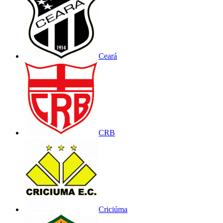
Ceará
CRB
Criciúma