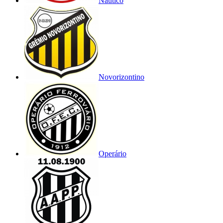
Náutico
Novorizontino
Operário