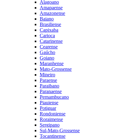
Alagoano
Amapaense
Amazonense
Baiano
Brasiliense
Capixaba
Carioca
Catarinense
Cearense
Gaúcho
Goiano
Maranhense
Mato-Grossense
Mineiro
Paraense
Paraibano
Paranaense
Pernambucano
Piauiense
Potiguar
Rondoniense
Roraimense
Sergipano
Sul-Mato-Grossense
Tocantinense