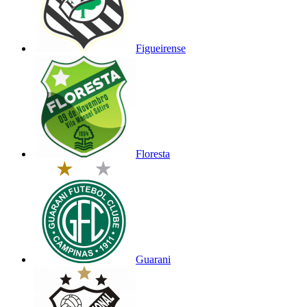
Figueirense
Floresta
Guarani