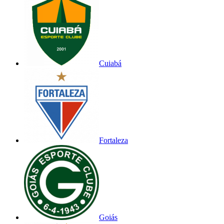
Cuiabá
Fortaleza
Goiás