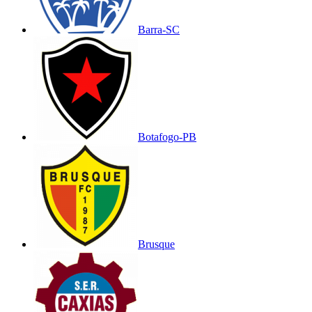
Barra-SC
Botafogo-PB
Brusque