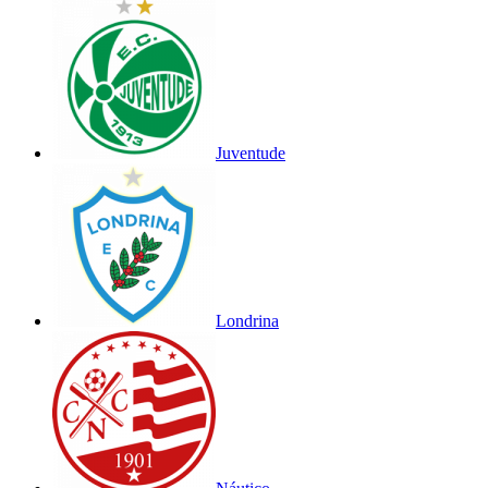
Juventude
Londrina