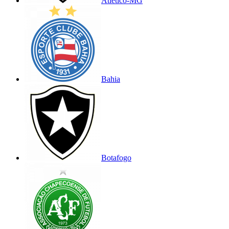
Atlético-MG
Bahia
Botafogo