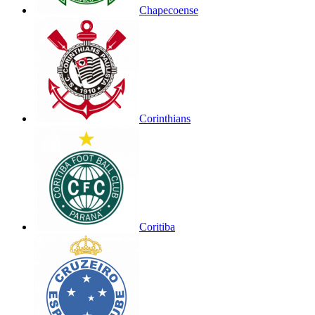
Chapecoense
Corinthians
Coritiba